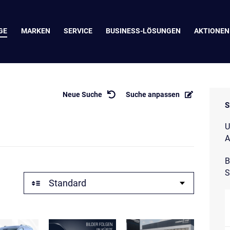
GE
MARKEN
SERVICE
BUSINESS-LÖSUNGEN
AKTIONEN
Neue Suche
Suche anpassen
S
U
A
B
S