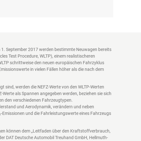
em 1. September 2017 werden bestimmte Neuwagen bereits
es Test Procedure, WLTP), einem realistischeren
WLTP schrittweise den neuen europäischen Fahrzyklus
issionswerte in vielen Fällen höher als die nach dem
igt sind, werden die NEFZ-Werte von den WLTP-Werten
EFZ-Werte als Spannen angegeben werden, beziehen sie sich
schen den verschiedenen Fahrzeugtypen.
iderstand und Aerodynamik, verändern und neben
₂-Emissionen und die Fahrleistungswerte eines Fahrzeugs
agen können dem „Leitfaden über den Kraftstoffverbrauch,
 der DAT Deutsche Automobil Treuhand GmbH, Hellmuth-