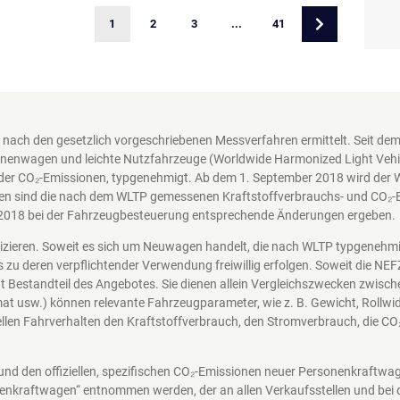
1
2
3
...
41
nach den gesetzlich vorgeschriebenen Messverfahren ermittelt. Seit d
nenwagen und leichte Nutzfahrzeuge (Worldwide Harmonized Light Vehicl
der CO₂-Emissionen, typgenehmigt. Ab dem 1. September 2018 wird der 
en sind die nach dem WLTP gemessenen Kraftstoffverbrauchs- und CO₂-Em
2018 bei der Fahrzeugbesteuerung entsprechende Änderungen ergeben.
nizieren. Soweit es sich um Neuwagen handelt, die nach WLTP typgenehm
s zu deren verpflichtender Verwendung freiwillig erfolgen. Soweit die N
icht Bestandteil des Angebotes. Sie dienen allein Vergleichszwecken zwi
at usw.) können relevante Fahrzeugparameter, wie z. B. Gewicht, Rollw
len Fahrverhalten den Kraftstoffverbrauch, den Stromverbrauch, die CO
 und den offiziellen, spezifischen CO₂-Emissionen neuer Personenkraftw
enkraftwagen“ entnommen werden, der an allen Verkaufsstellen und bei