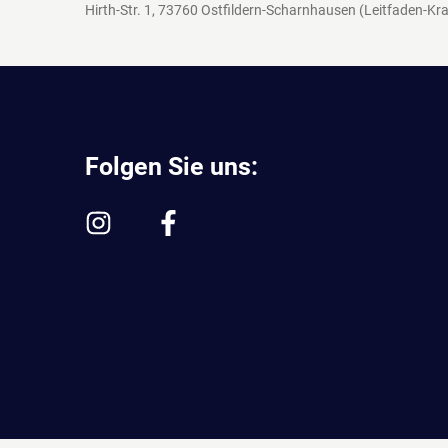
Hirth-Str. 1, 73760 Ostfildern-Scharnhausen
(Leitfaden-Kra
Folgen Sie uns: