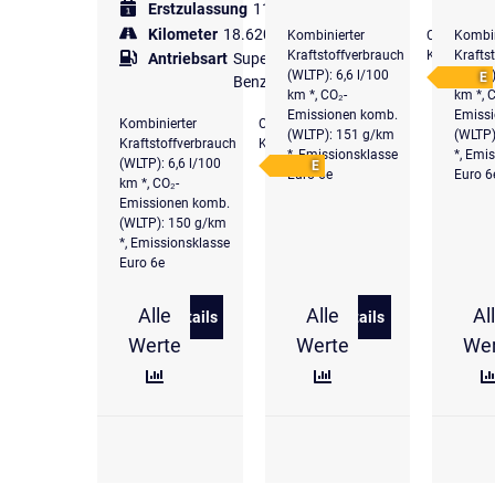
Erstzulassung
11.2024
Kilometer
18.620 km
Kombinierter
CO₂-
Kombin
Kraftstoffverbrauch
Klasse
Krafts
Antriebsart
Super
(WLTP): 6,6 l/100
(WLTP)
E
Benzin
km *, CO₂-
km *, 
Emissionen komb.
Emiss
Kombinierter
CO₂-
(WLTP): 151 g/km
(WLTP)
Kraftstoffverbrauch
Klasse
*, Emissionsklasse
*, Emi
(WLTP): 6,6 l/100
E
Euro 6e
Euro 6
km *, CO₂-
Emissionen komb.
(WLTP): 150 g/km
*, Emissionsklasse
Euro 6e
Alle
Alle
Al
Details
Details
zu Volkswagen Caddy Dark Label 1.5 TS
zu Volkswagen Ca
Werte
Werte
We