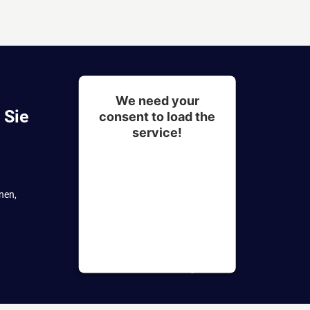
We need your
 Sie
consent to load the
service!
This content is not
permitted to load due to
nen,
trackers that are not
disclosed to the visitor.
The website owner needs
to setup the site with their
CMP to add this content to
the list of technologies
used.