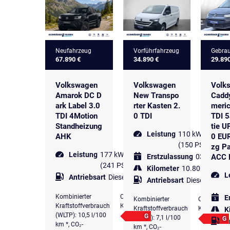
Neufahrzeug
Vorführfahrzeug
Gebrau
67.890 €
34.890 €
29.89
Volkswagen
Volkswagen
Volk
Amarok DC D
New Transpo
Cadd
ark Label 3.0
rter Kasten 2.
meric
TDI 4Motion
0 TDI
TDI 5
Standheizung
tie 
Leistung
110 kW
AHK
0 EU
(150 PS)
zg P
Leistung
177 kW
ACC 
Erstzulassung
03.2025
(241 PS)
Kilometer
10.800 km
L
Antriebsart
Diesel
Antriebsart
Diesel
Kombinierter
CO₂-
E
Kombinierter
CO₂-
Kraftstoffverbrauch
Klasse
Kraftstoffverbrauch
Klasse
K
(WLTP): 10,5 l/100
G
(WLTP): 7,1 l/100
G
A
km *, CO₂-
km *, CO₂-