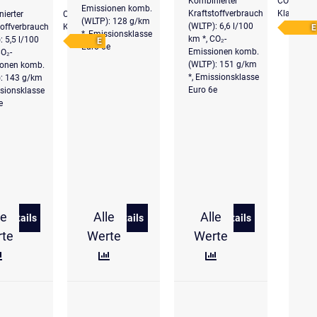
Kombinierter
CO₂-
Emissionen komb.
Kraftstoffverbrauch
Klasse
ierter
CO₂-
(WLTP): 128 g/km
(WLTP): 6,6 l/100
toffverbrauch
Klasse
E
*, Emissionsklasse
km *, CO₂-
: 5,5 l/100
E
Euro 6e
Emissionen komb.
CO₂-
(WLTP): 151 g/km
ionen komb.
*, Emissionsklasse
: 143 g/km
Euro 6e
ssionsklasse
e
le
Alle
Alle
Details
Details
Details
0 TDI 4Motion Standheizung AHK
w Transporter Kasten 2.0 TDI
zu Volkswagen Caddy PanAmericana 2.0 TDI 5J. Garantie UPE
zu Volkswagen Caddy Cargo EcoProfi 2.
zu Volkswagen 
rte
Werte
Werte