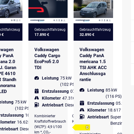
chtfahrzeug
Gebrauchtfahrzeug
Gebrauchtfahrzeug
0 €
17.890 €
32.890 €
swagen
Volkswagen
Volkswagen
y PanA
Caddy Cargo
Caddy PanA
ana 2.0
EcoProfi 2.0
mericana 1.5
J. Garan
TDI
TSI AHK ACC
UPE 4610
Anschlussga
Leistung
75 kW
R Standh
rantie
(102 PS)
anorama
Leistung
85 kW
LED
Erstzulassung
07.2021
(116 PS)
Kilometer
47.310 km
eistung
75 kW
Erstzulassung
05.2025
Antriebsart
Diesel
(102 PS)
Kilometer
18.617 km
rstzulassung
10.2024
Kombinierter
CO₂-
Antriebsart
Super
Kraftstoffverbrauch
Klasse
ilometer
16.625 km
Benzin
(WLTP): 4,9 l/100
D
ntriebsart
Diesel
km *, CO₂-