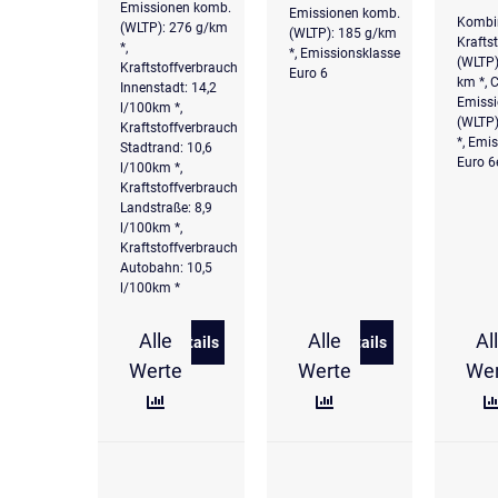
Emissionen komb.
Emissionen komb.
Kombin
(WLTP): 276 g/km
(WLTP): 185 g/km
Krafts
*,
*, Emissionsklasse
(WLTP)
Kraftstoffverbrauch
Euro 6
km *, 
Innenstadt: 14,2
Emiss
l/100km *,
(WLTP)
Kraftstoffverbrauch
*, Emi
Stadtrand: 10,6
Euro 6
l/100km *,
Kraftstoffverbrauch
Landstraße: 8,9
l/100km *,
Kraftstoffverbrauch
Autobahn: 10,5
l/100km *
Alle
Alle
Al
Details
Details
zu Volkswagen Amarok DC Dark Label 3.
zu Volkswagen Ne
Werte
Werte
We