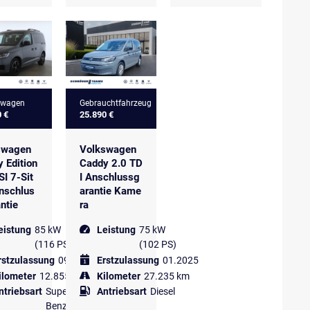
swagen
Gebrauchtfahrzeug
0 €
25.890 €
swagen
Volkswagen
 Edition
Caddy 2.0 TD
SI 7-Sit
I Anschlussg
nschlus
arantie Kame
ntie
ra
eistung
85 kW
Leistung
75 kW
(116 PS)
(102 PS)
rstzulassung
09.2025
Erstzulassung
01.2025
ilometer
12.855 km
Kilometer
27.235 km
ntriebsart
Super
Antriebsart
Diesel
Benzin