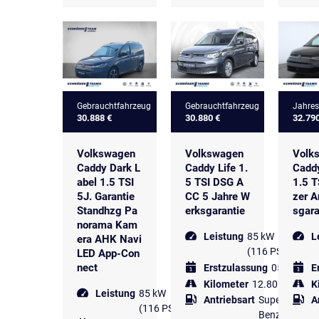
Gebrauchtfahrzeug
Gebrauchtfahrzeug
Jahre
30.888 €
30.880 €
32.79
Volkswagen
Volkswagen
Volk
Caddy Dark L
Caddy Life 1.
Caddy
abel 1.5 TSI
5 TSI DSG A
1.5 T
5J. Garantie
CC 5 Jahre W
zer A
Standhzg Pa
erksgarantie
sgara
norama Kam
Leistung
85 kW
L
era AHK Navi
(116 PS)
LED App-Con
nect
Erstzulassung
05.2025
E
Kilometer
12.801 km
K
Leistung
85 kW
Antriebsart
Super
A
(116 PS)
Benzin