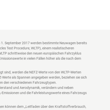
em 1. September 2017 werden bestimmte Neuwagen bereits
es Test Procedure, WLTP), einem realistischeren
WLTP schrittweise den neuen europäischen Fahrzyklus
issionswerte in vielen Fällen höher als die nach dem
igt sind, werden die NEFZ-Werte von den WLTP-Werten
EFZ-Werte als Spannen angegeben werden, beziehen sie sich
schen den verschiedenen Fahrzeugtypen.
iderstand und Aerodynamik, verändern und neben
₂-Emissionen und die Fahrleistungswerte eines Fahrzeugs
agen können dem „Leitfaden über den Kraftstoffverbrauch,