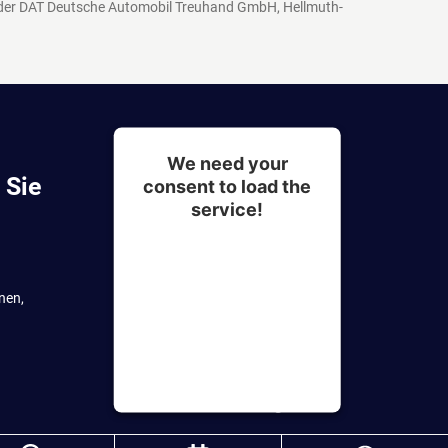
 der DAT Deutsche Automobil Treuhand GmbH, Hellmuth-
We need your
 Sie
consent to load the
service!
This content is not
permitted to load due to
nen,
trackers that are not
disclosed to the visitor.
The website owner needs
to setup the site with their
CMP to add this content to
the list of technologies
used.