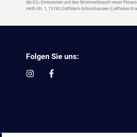
die CO₂-Emissionen und den Stromverbrauch neuer Person
Hirth-Str. 1, 73760 Ostfildern-Scharnhausen
(Leitfaden-Kra
Folgen Sie uns:
^