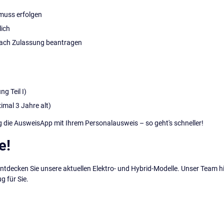
muss erfolgen
lich
 nach Zulassung beantragen
g Teil I)
imal 3 Jahre alt)
ng die AusweisApp mit Ihrem Personalausweis – so geht's schneller!
e!
tdecken Sie unsere aktuellen Elektro- und Hybrid-Modelle. Unser Team hil
 für Sie.