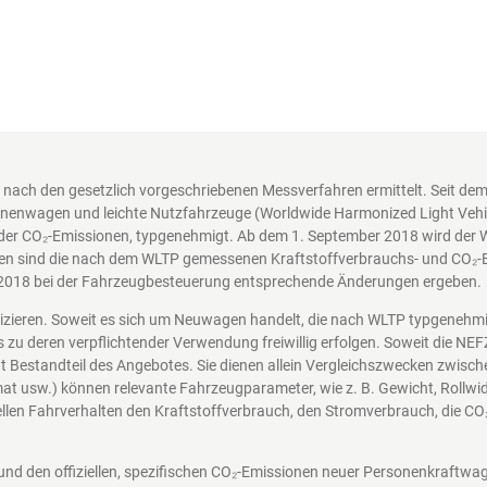
nach den gesetzlich vorgeschriebenen Messverfahren ermittelt. Seit d
nenwagen und leichte Nutzfahrzeuge (Worldwide Harmonized Light Vehicl
der CO₂-Emissionen, typgenehmigt. Ab dem 1. September 2018 wird der 
en sind die nach dem WLTP gemessenen Kraftstoffverbrauchs- und CO₂-Em
2018 bei der Fahrzeugbesteuerung entsprechende Änderungen ergeben.
nizieren. Soweit es sich um Neuwagen handelt, die nach WLTP typgenehm
s zu deren verpflichtender Verwendung freiwillig erfolgen. Soweit die N
icht Bestandteil des Angebotes. Sie dienen allein Vergleichszwecken zwi
at usw.) können relevante Fahrzeugparameter, wie z. B. Gewicht, Rollw
len Fahrverhalten den Kraftstoffverbrauch, den Stromverbrauch, die CO
 und den offiziellen, spezifischen CO₂-Emissionen neuer Personenkraftw