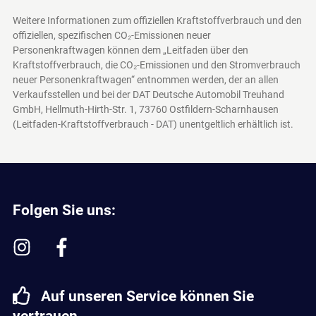
Weitere Informationen zum offiziellen Kraftstoffverbrauch und den
offiziellen, spezifischen CO₂-Emissionen neuer
Personenkraftwagen können dem „Leitfaden über den
Kraftstoffverbrauch, die CO₂-Emissionen und den Stromverbrauch
neuer Personenkraftwagen“ entnommen werden, der an allen
Verkaufsstellen und bei der DAT Deutsche Automobil Treuhand
GmbH, Hellmuth-Hirth-Str. 1, 73760 Ostfildern-Scharnhausen
(Leitfaden-Kraftstoffverbrauch - DAT)
unentgeltlich erhältlich ist.
Folgen Sie uns:
Auf unseren Service können Sie