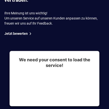
vertrauen.
Ihre Meinung ist uns wichtig!
Um unseren Service auf unseren Kunden anpassen zu können,
freuen wir uns auf Ihr Feedback.
Jetzt bewerten
We need your consent to load the
service!
This content is not permitted to load due to
trackers that are not disclosed to the visitor. The
website owner needs to setup the site with their
CMP to add this content to the list of
technologies used.