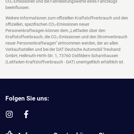
CO₂-Emissionen und die Fahrleistungswerte eines Fahrzeugs
beeinflussen.
Weitere Informationen zum offiziellen Kraftstoffverbrauch und den
offiziellen, spezifischen CO₂-Emissionen neuer
Personenkraftwagen können dem „Leitfaden über den
Kraftstoffverbrauch, die CO₂-Emissionen und den Stromverbrauch
neuer Personenkraftwagen“ entnommen werden, der an allen
Verkaufsstellen und bei der DAT Deutsche Automobil Treuhand
GmbH, Hellmuth-Hirth-Str. 1, 73760 Ostfildern-Scharnhausen
(Leitfaden-Kraftstoffverbrauch - DAT)
unentgeltlich erhältlich ist.
Folgen Sie uns: