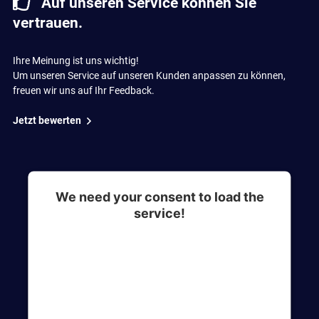
Auf unseren Service können Sie
vertrauen.
Ihre Meinung ist uns wichtig!
Um unseren Service auf unseren Kunden anpassen zu können,
freuen wir uns auf Ihr Feedback.
Jetzt bewerten
We need your consent to load the
service!
This content is not permitted to load due to
trackers that are not disclosed to the visitor. The
website owner needs to setup the site with their
CMP to add this content to the list of
technologies used.