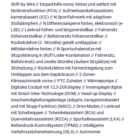
Shift-by-Wire // Einparkhilfe vorne, hinten und seitlich mit
Notbremsfunktion (PCA) // Aufmerksamkeitsassistent,
kamerabasiert (ICC) // N Sportfahrwerk mit adaptiven
Stoßdämpfern // N Differenzialsperre hinten, elektronisch (e-
LSD) // Lenkrad höhen- und längsverstellbar // Fahrersitz
höhenverstellbar // Beifahrersitz höhenverstellbar //
Rücksitzlehne (2. Sitzreihe) geteilt umklappbar //
Mittelarmlehne hinten // N Sportschalensitze mit
Sitzpolsterung in Stoff-Leder-Kombination // Fahrersitz,
Beifahrersitz und zweite Sitzreihe (äußere Sitzplätze) mit
Sitzheizung // Rücksitzlehne mit Fernentriegelung zum
Umklappen aus dem Gepäckraum // 2-Zonen-
Klimaautomatik vorne // PTC-Zuheizer // Wärmepumpe //
Digitales Cockpit mit 12,3-Zoll-Display // Innenspiegel digital
mit Smart-View-Technologie (DCM) // Head-up-Display //
Geschwindigkeitsregelanlage (adaptiv, navigationsbasiert
und mit Stopp-Funktion) (NSCC) // Drive Modes // Lenkrad
mit Schaltwippen // Totwinkelassistent (BCA) und
Querverkehrsassistent (RCCA) // Spurhalteassistent (LKA) //
Reifendruck-Kontrollsystem (TPMS) // Intelligente
Verkehrszeichenerkennung (ISLA) // Autonomer