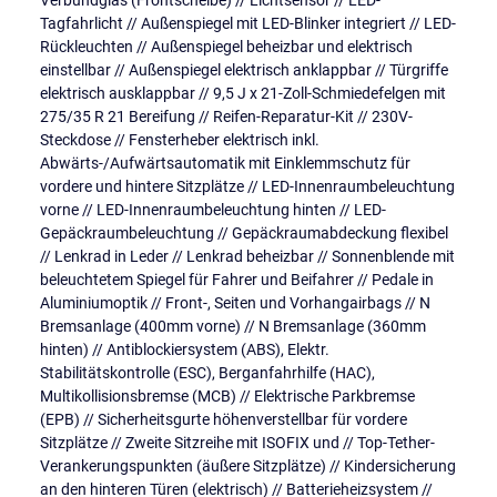
Verbundglas (Frontscheibe) // Lichtsensor // LED-
Tagfahrlicht // Außenspiegel mit LED-Blinker integriert // LED-
Rückleuchten // Außenspiegel beheizbar und elektrisch
einstellbar // Außenspiegel elektrisch anklappbar // Türgriffe
elektrisch ausklappbar // 9,5 J x 21-Zoll-Schmiedefelgen mit
275/35 R 21 Bereifung // Reifen-Reparatur-Kit // 230V-
Steckdose // Fensterheber elektrisch inkl.
Abwärts-/Aufwärtsautomatik mit Einklemmschutz für
vordere und hintere Sitzplätze // LED-Innenraumbeleuchtung
vorne // LED-Innenraumbeleuchtung hinten // LED-
Gepäckraumbeleuchtung // Gepäckraumabdeckung flexibel
// Lenkrad in Leder // Lenkrad beheizbar // Sonnenblende mit
beleuchtetem Spiegel für Fahrer und Beifahrer // Pedale in
Aluminiumoptik // Front-, Seiten und Vorhangairbags // N
Bremsanlage (400mm vorne) // N Bremsanlage (360mm
hinten) // Antiblockiersystem (ABS), Elektr.
Stabilitätskontrolle (ESC), Berganfahrhilfe (HAC),
Multikollisionsbremse (MCB) // Elektrische Parkbremse
(EPB) // Sicherheitsgurte höhenverstellbar für vordere
Sitzplätze // Zweite Sitzreihe mit ISOFIX und // Top-Tether-
Verankerungspunkten (äußere Sitzplätze) // Kindersicherung
an den hinteren Türen (elektrisch) // Batterieheizsystem //