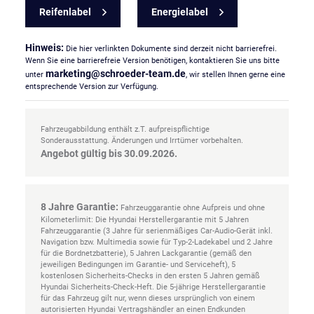
Reifenlabel
Energielabel
Hinweis:
Die hier verlinkten Dokumente sind derzeit nicht barrierefrei.
Wenn Sie eine barrierefreie Version benötigen, kontaktieren Sie uns bitte
marketing
@
schroeder-team
.
de
unter
, wir stellen Ihnen gerne eine
entsprechende Version zur Verfügung.
Fahrzeugabbildung enthält z.T. aufpreispflichtige
Sonderausstattung. Änderungen und Irrtümer vorbehalten.
Angebot gültig bis 30.09.2026.
8 Jahre Garantie:
Fahrzeuggarantie ohne Aufpreis und ohne
Kilometerlimit: Die Hyundai Herstellergarantie mit 5 Jahren
Fahrzeuggarantie (3 Jahre für serienmäßiges Car-Audio-Gerät inkl.
Navigation bzw. Multimedia sowie für Typ-2-Ladekabel und 2 Jahre
für die Bordnetzbatterie), 5 Jahren Lackgarantie (gemäß den
jeweiligen Bedingungen im Garantie- und Serviceheft), 5
kostenlosen Sicherheits-Checks in den ersten 5 Jahren gemäß
Hyundai Sicherheits-Check-Heft. Die 5-jährige Herstellergarantie
für das Fahrzeug gilt nur, wenn dieses ursprünglich von einem
autorisierten Hyundai Vertragshändler an einen Endkunden