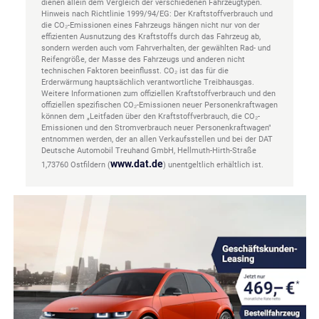
dienen allein dem Vergleich der verschiedenen Fahrzeugtypen.
Hinweis nach Richtlinie 1999/94/EG: Der Kraftstoffverbrauch und
die CO₂-Emissionen eines Fahrzeugs hängen nicht nur von der
effizienten Ausnutzung des Kraftstoffs durch das Fahrzeug ab,
sondern werden auch vom Fahrverhalten, der gewählten Rad- und
Reifengröße, der Masse des Fahrzeugs und anderen nicht
technischen Faktoren beeinflusst. CO₂ ist das für die
Erderwärmung hauptsächlich verantwortliche Treibhausgas.
Weitere Informationen zum offiziellen Kraftstoffverbrauch und den
offiziellen spezifischen CO₂-Emissionen neuer Personenkraftwagen
können dem „Leitfaden über den Kraftstoffverbrauch, die CO₂-
Emissionen und den Stromverbrauch neuer Personenkraftwagen"
entnommen werden, der an allen Verkaufsstellen und bei der DAT
Deutsche Automobil Treuhand GmbH, Hellmuth-Hirth-Straße
www.dat.de
1,73760 Ostfildern (
) unentgeltlich erhältlich ist.