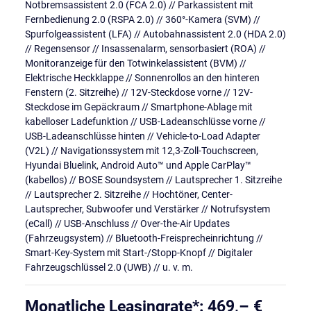
Notbremsassistent 2.0 (FCA 2.0) // Parkassistent mit
Fernbedienung 2.0 (RSPA 2.0) // 360°-Kamera (SVM) //
Spurfolgeassistent (LFA) // Autobahnassistent 2.0 (HDA 2.0)
// Regensensor // Insassenalarm, sensorbasiert (ROA) //
Monitoranzeige für den Totwinkelassistent (BVM) //
Elektrische Heckklappe // Sonnenrollos an den hinteren
Fenstern (2. Sitzreihe) // 12V-Steckdose vorne // 12V-
Steckdose im Gepäckraum // Smartphone-Ablage mit
kabelloser Ladefunktion // USB-Ladeanschlüsse vorne //
USB-Ladeanschlüsse hinten // Vehicle-to-Load Adapter
(V2L) // Navigationssystem mit 12,3-Zoll-Touchscreen,
Hyundai Bluelink, Android Auto™ und Apple CarPlay™
(kabellos) // BOSE Soundsystem // Lautsprecher 1. Sitzreihe
// Lautsprecher 2. Sitzreihe // Hochtöner, Center-
Lautsprecher, Subwoofer und Verstärker // Notrufsystem
(eCall) // USB-Anschluss // Over-the-Air Updates
(Fahrzeugsystem) // Bluetooth-Freisprecheinrichtung //
Smart-Key-System mit Start-/Stopp-Knopf // Digitaler
Fahrzeugschlüssel 2.0 (UWB) // u. v. m.
Monatliche Leasingrate*: 469,– €