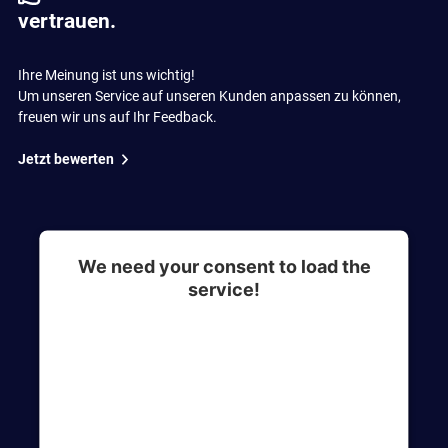
vertrauen.
Ihre Meinung ist uns wichtig!
Um unseren Service auf unseren Kunden anpassen zu können,
freuen wir uns auf Ihr Feedback.
Jetzt bewerten
We need your consent to load the
service!
This content is not permitted to load due to
trackers that are not disclosed to the visitor. The
website owner needs to setup the site with their
CMP to add this content to the list of
technologies used.