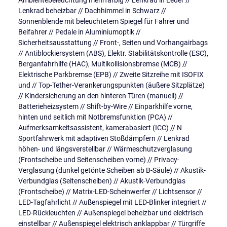
Ambientebeleuchtung mehrfarbig // Lenkrad in Leder //
Lenkrad beheizbar // Dachhimmel in Schwarz //
Sonnenblende mit beleuchtetem Spiegel für Fahrer und
Beifahrer // Pedale in Aluminiumoptik //
Sicherheitsausstattung // Front-, Seiten und Vorhangairbags
// Antiblockiersystem (ABS), Elektr. Stabilitätskontrolle (ESC),
Berganfahrhilfe (HAC), Multikollisionsbremse (MCB) //
Elektrische Parkbremse (EPB) // Zweite Sitzreihe mit ISOFIX
und // Top-Tether-Verankerungspunkten (äußere Sitzplätze)
// Kindersicherung an den hinteren Türen (manuell) //
Batterieheizsystem // Shift-by-Wire // Einparkhilfe vorne,
hinten und seitlich mit Notbremsfunktion (PCA) //
Aufmerksamkeitsassistent, kamerabasiert (ICC) // N
Sportfahrwerk mit adaptiven Stoßdämpfern // Lenkrad
höhen- und längsverstellbar // Wärmeschutzverglasung
(Frontscheibe und Seitenscheiben vorne) // Privacy-
Verglasung (dunkel getönte Scheiben ab B-Säule) // Akustik-
Verbundglas (Seitenscheiben) // Akustik-Verbundglas
(Frontscheibe) // Matrix-LED-Scheinwerfer // Lichtsensor //
LED-Tagfahrlicht // Außenspiegel mit LED-Blinker integriert //
LED-Rückleuchten // Außenspiegel beheizbar und elektrisch
einstellbar // Außenspiegel elektrisch anklappbar // Türgriffe