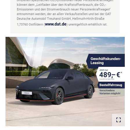
offiziellen spezifischen CO₂-Emissionen neuer Personenkraftwagen
können dem „Leitfaden über den Kraftstoffverbrauch, die CO₂-
Emissionen und den Stromverbrauch neuer Personenkraftwagen"
entnommen werden, der an allen Verkaufsstellen und bei der DAT
Deutsche Automobil Treuhand GmbH, Hellmuth-Hirth-Straße
www.dat.de
1,73760 Ostfildern (
) unentgeltlich erhältlich ist.