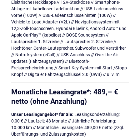
Elektrische Heckklappe // 12V-Steckdose // Smartphone-
Ablage mit kabelloser Ladefunktion // USB-Ladeanschluss
vorne (100W) // USB-Ladeanschlüsse hinten (100W) //
Vehicle-to-Load Adapter (V2L) // Navigationssystem mit
12,3-Zoll-Touchscreen, Hyundai Bluelink, Android Auto™ und
Apple CarPlay™ (kabellos) // BOSE Soundsystem //
Lautsprecher 1. Sitzreihe // Lautsprecher 2. Sitzreihe //
Hochtöner, Center-Lautsprecher, Subwoofer und Verstärker
// Notrufsystem (eCall) // USB-Anschluss // Over-the-Air
Updates (Fahrzeugsystem) // Bluetooth-
Freisprecheinrichtung // Smart-Key-System mit Start-/Stopp-
Knopf // Digitaler Fahrzeugschlüssel 2.0 (UWB) // u. v. m.
Monatliche Leasingrate*: 489,– €
netto (ohne Anzahlung)
Unser Leasingangebot*
für Sie:
Leasingsonderzahlung:
0,00 € // Laufzeit: 48 Monate // Jährliche Fahrleistung:
10.000 km // Monatliche Leasingrate: 489,00 € netto (zzgl.
Überführungs- und Zulassungskosten)