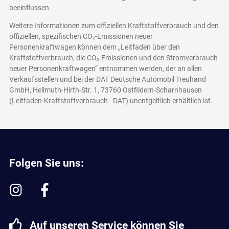
beeinflussen.
Weitere Informationen zum offiziellen Kraftstoffverbrauch und den
offiziellen, spezifischen CO₂-Emissionen neuer
Personenkraftwagen können dem „Leitfaden über den
Kraftstoffverbrauch, die CO₂-Emissionen und den Stromverbrauch
neuer Personenkraftwagen“ entnommen werden, der an allen
Verkaufsstellen und bei der DAT Deutsche Automobil Treuhand
GmbH, Hellmuth-Hirth-Str. 1, 73760 Ostfildern-Scharnhausen
(Leitfaden-Kraftstoffverbrauch - DAT)
unentgeltlich erhältlich ist.
Folgen Sie uns:
Auf unseren Service können Sie