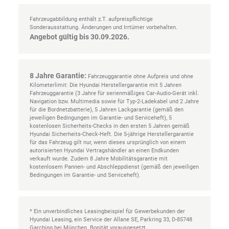
Fahrzeugabbildung enthält z.T. aufpreispflichtige
Sonderausstattung. Änderungen und Irrtümer vorbehalten.
Angebot gültig bis 30.09.2026.
8 Jahre Garantie:
Fahrzeuggarantie ohne Aufpreis und ohne
Kilometerlimit: Die Hyundai Herstellergarantie mit 5 Jahren
Fahrzeuggarantie (3 Jahre für serienmäßiges Car-Audio-Gerät inkl.
Navigation bzw. Multimedia sowie für Typ-2-Ladekabel und 2 Jahre
für die Bordnetzbatterie), 5 Jahren Lackgarantie (gemäß den
jeweiligen Bedingungen im Garantie- und Serviceheft), 5
kostenlosen Sicherheits-Checks in den ersten 5 Jahren gemäß
Hyundai Sicherheits-Check-Heft. Die 5-jährige Herstellergarantie
für das Fahrzeug gilt nur, wenn dieses ursprünglich von einem
autorisierten Hyundai Vertragshändler an einen Endkunden
verkauft wurde. Zudem 8 Jahre Mobilitätsgarantie mit
kostenlosem Pannen- und Abschleppdienst (gemäß den jeweiligen
Bedingungen im Garantie- und Serviceheft).
* Ein unverbindliches Leasingbeispiel für Gewerbekunden der
Hyundai Leasing, ein Service der Allane SE, Parkring 33, D-85748
Garching bei München. Bonität vorausgesetzt.