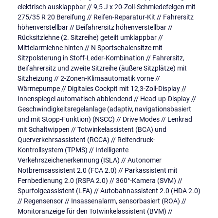
elektrisch ausklappbar // 9,5 J x 20-Zoll-Schmiedefelgen mit
275/35 R 20 Bereifung // Reifen-Reparatur-Kit // Fahrersitz
höhenverstellbar // Beifahrersitz höhenverstellbar //
Rücksitzlehne (2. Sitzreihe) geteilt umklappbar //
Mittelarmlehne hinten // N Sportschalensitze mit
Sitzpolsterung in Stoff-Leder-Kombination // Fahrersitz,
Beifahrersitz und zweite Sitzreihe (äußere Sitzplätze) mit
Sitzheizung // 2-Zonen-Klimaautomatik vorne //
Wärmepumpe // Digitales Cockpit mit 12,3-Zoll-Display //
Innenspiegel automatisch abblendend // Head-up-Display //
Geschwindigkeitsregelanlage (adaptiv, navigationsbasiert
und mit Stopp-Funktion) (NSCC) // Drive Modes // Lenkrad
mit Schaltwippen // Totwinkelassistent (BCA) und
Querverkehrsassistent (RCCA) // Reifendruck-
Kontrollsystem (TPMS) // Intelligente
Verkehrszeichenerkennung (ISLA) // Autonomer
Notbremsassistent 2.0 (FCA 2.0) // Parkassistent mit
Fernbedienung 2.0 (RSPA 2.0) // 360°-Kamera (SVM) //
Spurfolgeassistent (LFA) // Autobahnassistent 2.0 (HDA 2.0)
// Regensensor // Insassenalarm, sensorbasiert (ROA) //
Monitoranzeige für den Totwinkelassistent (BVM) //