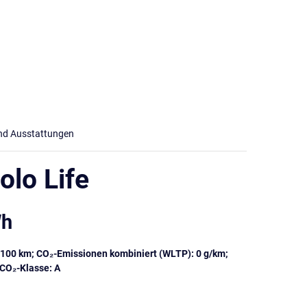
und Ausstattungen
olo Life
Wh
/100 km; CO₂-Emissionen kombiniert (WLTP): 0 g/km;
 CO₂-Klasse: A