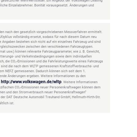
gl. gesetzlicher Mehrwertsteuer. Ein Angebot der Volkswagen Leasing
bliche Einzelabnehmer. Bonität vorausgesetzt. Änderungen und
n nach den gesetzlich vorgeschriebenen Messverfahren ermittelt.
fzyklus vollständig ersetzt, sodass für nach diesem Datum neu
 Angaben beziehen sich nicht auf ein einzelnes Fahrzeug und sind
Vergleichszwecken zwischen den verschiedenen Fahrzeugtypen.
mat usw.) können relevante Fahrzeugparameter, wie z. B. Gewicht,
tterungs- und Verkehrsbedingungen sowie dem individuellen
uch, die CO₂-Emissionen und die Fahrleistungswerte eines Fahrzeugs
n sind die nach dem WLTP gemessenen Kraftstoffverbrauchs- und
h dem NEFZ gemessenen. Dadurch können sich seit dem 1.
ende Änderungen ergeben. Weitere Informationen zu den
http://www.volkswagen.de/wltp
r
. Weitere Informationen
 spezifischen CO₂-Emissionen neuer Personenkraftwagen können dem
ionen und den Stromverbrauch neuer Personenkraftwagen“
i der DAT Deutsche Automobil Treuhand GmbH, Hellmuth-Hirth-Str.
ltlich ist.