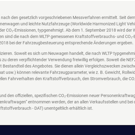
nach den gesetzlich vorgeschriebenen Messverfahren ermittelt. Seit d
nenwagen und leichte Nutzfahrzeuge (Worldwide Harmonized Light Vehicl
der CO₂-Emissionen, typgenehmigt. Ab dem 1. September 2018 wird der 
en sind die nach dem WLTP gemessenen Kraftstoffverbrauchs- und CO₂-Em
2018 bei der Fahrzeugbesteuerung entsprechende Änderungen ergeben.
nizieren. Soweit es sich um Neuwagen handelt, die nach WLTP typgenehm
s zu deren verpflichtender Verwendung freiwillig erfolgen. Soweit die N
icht Bestandteil des Angebotes. Sie dienen allein Vergleichszwecken zwi
at usw.) können relevante Fahrzeugparameter, wie z. B. Gewicht, Rollw
len Fahrverhalten den Kraftstoffverbrauch, den Stromverbrauch, die CO
 und den offiziellen, spezifischen CO₂-Emissionen neuer Personenkraftw
enkraftwagen“ entnommen werden, der an allen Verkaufsstellen und bei
ftstoffverbrauch - DAT)
unentgeltlich erhältlich ist.