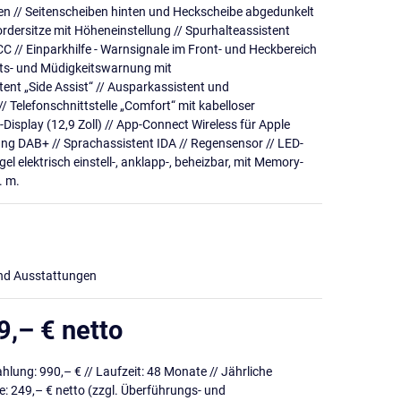
 // Seitenscheiben hinten und Heckscheibe abgedunkelt
Vordersitze mit Höheneinstellung // Spurhalteassistent
C // Einparkhilfe - Warnsignale im Front- und Heckbereich
ts- und Müdigkeitswarnung mit
nt „Side Assist“ // Ausparkassistent und
Telefonschnittstelle „Comfort“ mit kabelloser
isplay (12,9 Zoll) // App-Connect Wireless für Apple
ang DAB+ // Sprachassistent IDA // Regensensor // LED-
 elektrisch einstell-, anklapp-, beheizbar, mit Memory-
. m.
und Ausstattungen
9,– € netto
lung: 990,– € // Laufzeit: 48 Monate // Jährliche
e: 249,– € netto (zzgl. Überführungs- und