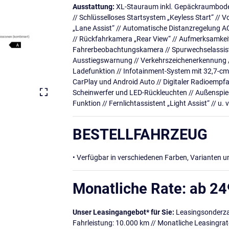
Ausstattung:
XL-Stauraum inkl. Gepäckraumboden
// Schlüsselloses Startsystem „Keyless Start“ // 
„Lane Assist“ // Automatische Distanzregelung AC
// Rückfahrkamera „Rear View“ // Aufmerksamkei
Fahrerbeobachtungskamera // Spurwechselassiste
Ausstiegswarnung // Verkehrszeichenerkennung // 
Ladefunktion // Infotainment-System mit 32,7-cm-D
CarPlay und Android Auto // Digitaler Radioempf
Scheinwerfer und LED-Rückleuchten // Außenspiegel
Funktion // Fernlichtassistent „Light Assist“ // u. v
BESTELLFAHRZEUG
• Verfügbar in verschiedenen Farben, Varianten 
Monatliche Rate: ab 24
Unser Leasingangebot* für Sie:
Leasingsonderzah
Fahrleistung: 10.000 km // Monatliche Leasingrat