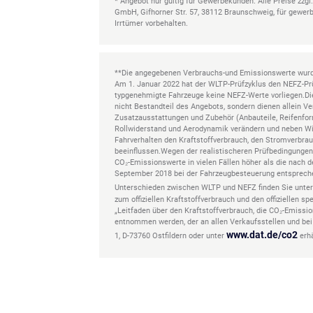
* Angebot nur gültig für Gewerbekunden. Alle Preise zz
GmbH, Gifhorner Str. 57, 38112 Braunschweig, für gewer
Irrtümer vorbehalten.
**Die angegebenen Verbrauchs-und Emissionswerte wurde
Am 1. Januar 2022 hat der WLTP-Prüfzyklus den NEFZ-Prü
typgenehmigte Fahrzeuge keine NEFZ-Werte vorliegen.Die
nicht Bestandteil des Angebots, sondern dienen allein 
Zusatzausstattungen und Zubehör (Anbauteile, Reifenfor
Rollwiderstand und Aerodynamik verändern und neben Wi
Fahrverhalten den Kraftstoffverbrauch, den Stromverbra
beeinflussen.Wegen der realistischeren Prüfbedingunge
CO₂-Emissionswerte in vielen Fällen höher als die nac
September 2018 bei der Fahrzeugbesteuerung entsprech
Unterschieden zwischen WLTP und NEFZ finden Sie unte
zum offiziellen Kraftstoffverbrauch und den offiziellen
„Leitfaden über den Kraftstoffverbrauch, die CO₂-Emiss
entnommen werden, der an allen Verkaufsstellen und be
www.dat.de/co2
1, D-73760 Ostfildern oder unter
erhä