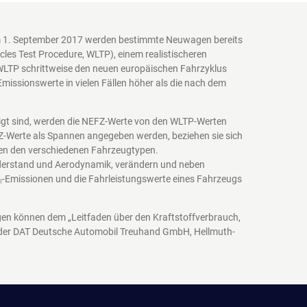
em 1. September 2017 werden bestimmte Neuwagen bereits
es Test Procedure, WLTP), einem realistischeren
WLTP schrittweise den neuen europäischen Fahrzyklus
issionswerte in vielen Fällen höher als die nach dem
igt sind, werden die NEFZ-Werte von den WLTP-Werten
EFZ-Werte als Spannen angegeben werden, beziehen sie sich
schen den verschiedenen Fahrzeugtypen.
iderstand und Aerodynamik, verändern und neben
₂-Emissionen und die Fahrleistungswerte eines Fahrzeugs
agen können dem „Leitfaden über den Kraftstoffverbrauch,
 der DAT Deutsche Automobil Treuhand GmbH, Hellmuth-