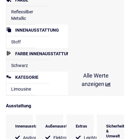
Reflexsilber
Metallic
INNENAUSSTATTUNG
Stoff
FARBE INNENAUSSTATTUNG
Schwarz
Alle Werte
KATEGORIE
anzeigen
Limousine
Ausstattung
Innenausstattung
Außenausstattung
Extras
Sicherheit
&
Umwelt
Android
Elektrische
Leichtmetallfelgen