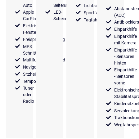
Auto
Seitenspiegel
Lichtsensor
Abstandste
Apple
LED-
Sportfahrwerk
(ACC)
CarPlay
Scheinwerfer
Tagfahrlicht
Antiblockier
Elektrische
Einparkhilfe
Fensterheber
Einparkhilfe
Freisprecheinrichtung
mit Kamera
MP3
Einparkhilfe
Schnittstelle
- Sensoren
Multifunktionslenkrad
hinten
Navigationssystem
Einparkhilfe
Sitzheizung
- Sensoren
Tempomat
vorne
Tuner
Elektronisch
oder
Stabilitäts
Radio
Kindersitzbe
Servolenkun
Traktionskon
Wegfahrsper