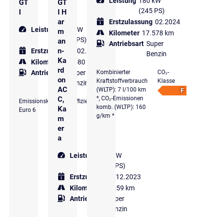
Leistung
180 kW
GT
GT
(245 PS)
I
I H
ar
Erstzulassung
02.2024
Leistung
180 kW
m
Kilometer
17.578 km
(245 PS)
an
Antriebsart
Super
n-
Erstzulassung
02.2023
Benzin
Ka
Kilometer
28.580 km
rd
Kombinierter
CO₂-
Antriebsart
Super
on
Kraftstoffverbrauch
Klasse
Benzin
AC
(WLTP): 7 l/100 km
F
*, CO₂-Emissionen
C,
Emissionsklasse
Effizienzklasse
komb. (WLTP): 160
Ka
Euro 6
g/km *
m
er
a
Leistung
180 kW
(245 PS)
Erstzulassung
12.2023
Kilometer
15.059 km
Antriebsart
Super
Benzin