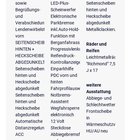
sowie
LED-Plus-
Seitenscheiben
Begrüßungs-
Scheinwerfer
hinten und
und
Elektronische
Heckscheibe
Verabschiedungslicht
Parkbremse
abgedunkelt
Lendenwirbelstützen
inkl.Auto-Hold-
Metalliclackierung
vorn
Funktion mit
SEITENSCHEIBEN
Berganfahrassistent
Räder und
HINTEN +
Progressivlenkung
Reifen
HECKSCHEIBE
Reifendruck-
Leichtmetallräder
ABGEDUNKELT
Kontrollanzeige
"Richmond" 7,5
Seitenscheiben
Einparkhilfe
J x 17
hinten und
PDC vorn und
Heckscheibe
hinten
weitere
abgedunkelt
Fahrprofilauswahl
Ausstattung
Seitenscheiben
Notbrems-
Abbiege- und
hinten und
Assistent
Schlechtwetterlicht
Heckscheibe
Wegfahrsperre
Frontscheibe
abgedunkelt
elektronisch
in
Automatische
12 Volt
Wärmeschutzverglasung
Distanzregelung
Steckdose
HU/AU neu
ACC
Abbiegebremsfunktion