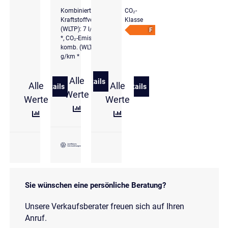
Kombinierter
CO₂-
Kraftstoffverbrauch
Klasse
(WLTP): 7 l/100 km
F
*, CO₂-Emissionen
komb. (WLTP): 160
g/km *
Alle
Details
Alle
Alle
zu Volkswagen Golf VIII 2.0 l TSI DSG
Details
Details
zu Volkswagen Golf VIII 2,0 l TSI DSG GTI
zu Volkswagen Golf GTI 2,0
Werte
Werte
Werte
Sie wünschen eine persönliche Beratung?
Unsere Verkaufsberater freuen sich auf Ihren
Anruf.