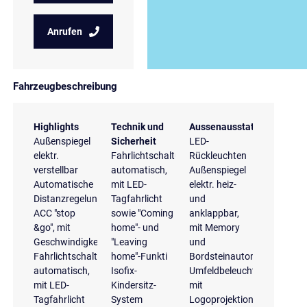
Anrufen
Fahrzeugbeschreibung
Highlights
Technik und
Aussenausstattung
Außenspiegel
Sicherheit
LED-
elektr.
Fahrlichtschaltung
Rückleuchten
verstellbar
automatisch,
Außenspiegel
Automatische
mit LED-
elektr. heiz-
Distanzregelung
Tagfahrlicht
und
ACC "stop
sowie "Coming
anklappbar,
&go", mit
home"- und
mit Memory
Geschwindigkeitsbegrenzer
"Leaving
und
Fahrlichtschaltung
home"-Funkti
Bordsteinautomatik
automatisch,
Isofix-
Umfeldbeleuchtung
mit LED-
Kindersitz-
mit
Tagfahrlicht
System
Logoprojektion