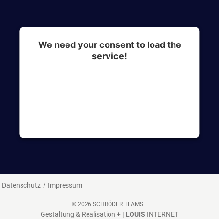
We need your consent to load the
service!
This content is not permitted to load due to
trackers that are not disclosed to the visitor. The
website owner needs to setup the site with their
CMP to add this content to the list of
technologies used.
Datenschutz
Impressum
© 2026 SCHRÖDER TEAMS
Gestaltung & Realisation
+ | LOUIS
INTERNET