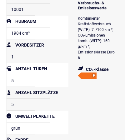
Verbrauchs- &
Emissionswerte
10001
Kombinierter
HUBRAUM
Kraftstoffverbrauch
(WLTP): 7 l/100 km *,
1984 cm³
CO₂-Emissionen
komb. (WLTP): 160
VORBESITZER
g/km *,
Emissionsklasse Euro
1
6
ANZAHL TÜREN
CO₂-Klasse
F
5
ANZAHL SITZPLÄTZE
5
UMWELTPLAKETTE
grün
FARBE