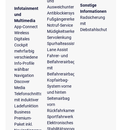
und
Sonstige
Ausweichunterstützung
Infotainment
Informationen
Antiblockiersystem
und
Radsicherung
Fußgängererkennung
Multimedia
mit
Notruf-Service
App-Connect
Diebstahlschutz
Müdigkeitserkennung
Wireless
Servolenkung
Digitales
Spurhalteassistent
Cockpit
Lane Assist
mehrfarbig
Fahrer- und
verschiedene
Beifahrerairbag
Info-Profile
mit
wählbar
Beifahrerairbagdeaktivierung
Navigation
Kopfairbag-
Discover
System vorne
Media
und hinten
Telefonschnittstelle
Seitenairbag
mit induktiver
vorn
Ladefunktion
Rückfahrkamera
Business
Sportfahrwerk
Premium-
Elektronisches
Paket inkl.
Stabilitätsprogramm