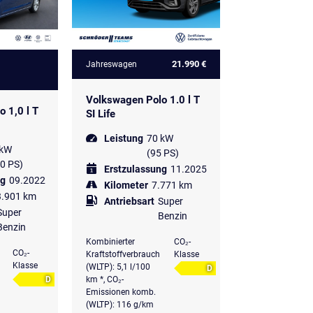
21.990 €
Jahreswagen
Volkswagen Polo 1.0 l T
 1,0 l T
SI Life
Leistung
70 kW
 kW
(95 PS)
0 PS)
Erstzulassung
11.2025
ng
09.2022
Kilometer
7.771 km
3.901 km
Antriebsart
Super
Super
Benzin
Benzin
Kombinierter
CO₂-
CO₂-
Kraftstoffverbrauch
Klasse
Klasse
(WLTP): 5,1 l/100
D
D
km *, CO₂-
Emissionen komb.
(WLTP): 116 g/km