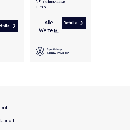
*, Emissionsklasse
Euro 6
Alle
Details
 Goal
zu Volkswagen Polo 1.0 l TSI L
etails
zu Volkswagen Polo 1,0 l TSI DSG Style
Werte
nruf.
tandort: