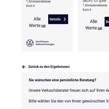
(WLTP): 127 g/km
*, Emissionsklasse
*, Emissionsklasse
Euro 6
Euro 6
Alle
Details
Alle
zu Volkswagen Polo 1.0 TSI DSG
D
Werte
Werte
Zurück zu den Ergebnissen
Sie wünschen eine persönliche Beratung?
Unsere Verkaufsberater freuen sich auf Ihren A
Bitte wählen Sie den von Ihnen gewünschten S