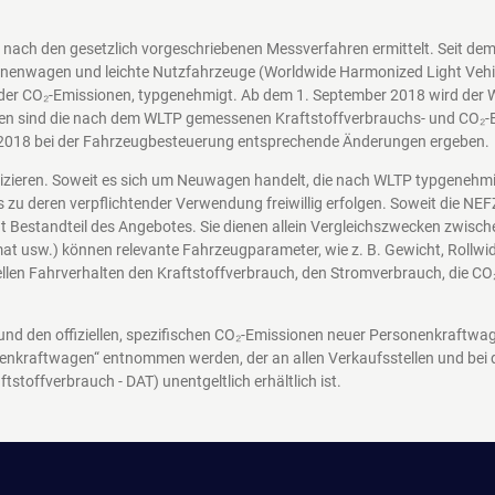
nach den gesetzlich vorgeschriebenen Messverfahren ermittelt. Seit d
nenwagen und leichte Nutzfahrzeuge (Worldwide Harmonized Light Vehicl
der CO₂-Emissionen, typgenehmigt. Ab dem 1. September 2018 wird der 
en sind die nach dem WLTP gemessenen Kraftstoffverbrauchs- und CO₂-Em
2018 bei der Fahrzeugbesteuerung entsprechende Änderungen ergeben.
nizieren. Soweit es sich um Neuwagen handelt, die nach WLTP typgenehm
s zu deren verpflichtender Verwendung freiwillig erfolgen. Soweit die N
icht Bestandteil des Angebotes. Sie dienen allein Vergleichszwecken zwi
at usw.) können relevante Fahrzeugparameter, wie z. B. Gewicht, Rollw
len Fahrverhalten den Kraftstoffverbrauch, den Stromverbrauch, die CO
 und den offiziellen, spezifischen CO₂-Emissionen neuer Personenkraftw
enkraftwagen“ entnommen werden, der an allen Verkaufsstellen und bei
ftstoffverbrauch - DAT)
unentgeltlich erhältlich ist.