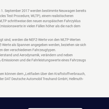
em 1. September 2017 werden bestimmte Neuwagen bereits
es Test Procedure, WLTP), einem realistischeren
WLTP schrittweise den neuen europäischen Fahrzyklus
issionswerte in vielen Fällen höher als die nach dem
igt sind, werden die NEFZ-Werte von den WLTP-Werten
EFZ-Werte als Spannen angegeben werden, beziehen sie sich
schen den verschiedenen Fahrzeugtypen.
iderstand und Aerodynamik, verändern und neben
₂-Emissionen und die Fahrleistungswerte eines Fahrzeugs
agen können dem „Leitfaden über den Kraftstoffverbrauch,
 der DAT Deutsche Automobil Treuhand GmbH, Hellmuth-