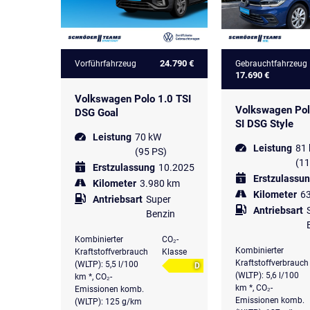
24.790 €
Vorführfahrzeug
Gebrauchtfahrzeug
17.690 €
Volkswagen Polo 1.0 TSI
Volkswagen Polo
DSG Goal
SI DSG Style
Leistung
70 kW
Leistung
81
(95 PS)
(11
Erstzulassung
10.2025
Erstzulassu
Kilometer
3.980 km
Kilometer
6
Antriebsart
Super
Antriebsart
Benzin
Kombinierter
CO₂-
Kombinierter
Kraftstoffverbrauch
Klasse
Kraftstoffverbrauch
(WLTP): 5,5 l/100
D
(WLTP): 5,6 l/100
km *, CO₂-
km *, CO₂-
Emissionen komb.
Emissionen komb.
(WLTP): 125 g/km