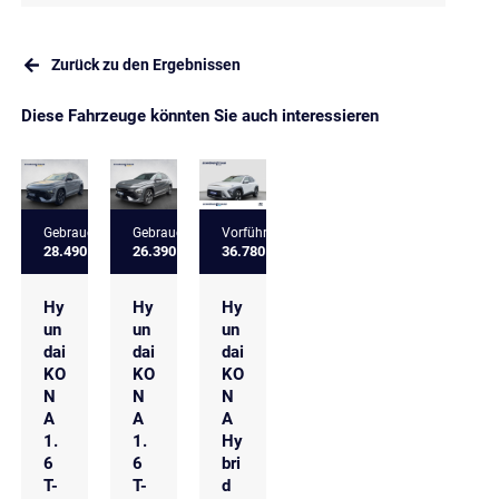
Zurück zu den Ergebnissen
Diese Fahrzeuge könnten Sie auch interessieren
Gebrauchtfahrzeug
Gebrauchtfahrzeug
Vorführfahrzeug
28.490 €
26.390 €
36.780 €
Hy
Hy
Hy
un
un
un
dai
dai
dai
KO
KO
KO
N
N
N
A
A
A
1.
1.
Hy
6
6
bri
T-
T-
d