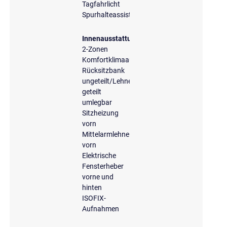
Tagfahrlicht
Spurhalteassistent
Innenausstattung
2-Zonen
Komfortklimaautomatik
Rücksitzbank
ungeteilt/Lehne
geteilt
umlegbar
Sitzheizung
vorn
Mittelarmlehne
vorn
Elektrische
Fensterheber
vorne und
hinten
ISOFIX-
Aufnahmen