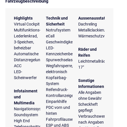
Fahrzeugbeschreibung
Highlights
Technik und
Aussenausstattung
Virtual Cockpit
Sicherheit
Dachreling
Multifunktions-
Notrufsystem
Metalliclackierung
Lederlenkrad,
eCall
Wärmeschutzverglasung
3-Speichen,
Geschwindigkeitsregelanlage
beheizbar
LED-
Räder und
Automatische
Kennzeichenbeleuchtung
Reifen
Distanzregelung
Spurwechselassistent
Leichtmetallräder
ACC
Wegfahrsperre,
17"
LED-
elektronisch
Scheinwerfer
Kopfairbag-
Sonstige
System
Informationen
Reifendruck-
Infotainment
Alle Angaben
Kontrollanzeige
und
ohne Gewähr
Einparkhilfe
Multimedia
Scheckheft
PDC vorn und
Navigationssystem
gepflegt
hinten
Soundsystem
Verbrauchswerte
Fahrprofilauswahl
High End
nach Angaben
ESP und ABS
Telefonschnittstelle