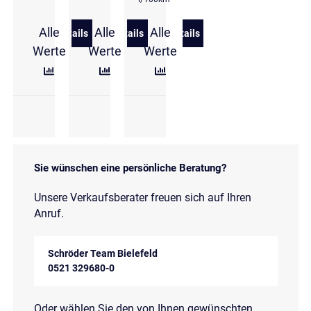
Alle
Alle
Alle
Details
Details
Details
zu Hyundai KONA 1.6 T-GDi DCT N Line NSCC/VIRT
zu Hyundai KONA 1.6 T-GDi DCT N Lin
zu Hyundai KONA Hybrid 1.
Werte
Werte
Werte
Sie wünschen eine persönliche Beratung?
Unsere Verkaufsberater freuen sich auf Ihren
Anruf.
Schröder Team Bielefeld
0521 329680-0
Oder wählen Sie den von Ihnen gewünschten