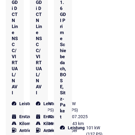
GD
GD
1.
i D
i D
6
CT
CT
GD
N
N
I P
Lin
Lin
ri
e
e
m
NS
NS
e
C
C
Sc
C/
C/
hie
VI
VI
be
RT
RT
da
UA
UA
ch,
L/
L/
BO
N
N
S
AV
AV
E,
I
I
Sit
z-
Leistung
146 kW
Leistung
102 kW
Pa
(199 PS)
(139 PS)
ke
t
Erstzulassung
Erstzulassung
10.2024
07.2025
Kilometer
19.039 km
Kilometer
17.343 km
Leistung
101 kW
Antriebsart
Super
Antriebsart
Super
(137 PS)