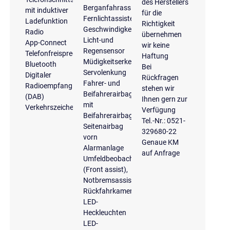
des Herstellers
Berganfahrassistent
mit induktiver
für die
Fernlichtassistent
Ladefunktion
Richtigkeit
Geschwindigkeitsbegrenzungsanlage
Radio
übernehmen
Licht-und
App-Connect
wir keine
Regensensor
Telefonfreisprecheinrichtung
Haftung
Müdigkeitserkennung
Bluetooth
Bei
Servolenkung
Digitaler
Rückfragen
Fahrer- und
Radioempfang
stehen wir
Beifahrerairbag
(DAB)
Ihnen gern zur
mit
Verkehrszeichenerkennung
Verfügung
Beifahrerairbagdeaktivierung
Tel.-Nr.: 0521-
Seitenairbag
329680-22
vorn
Genaue KM
Alarmanlage
auf Anfrage
Umfeldbeobachtungssystem
(Front assist),
Notbremsassistent
Rückfahrkamera
LED-
Heckleuchten
LED-