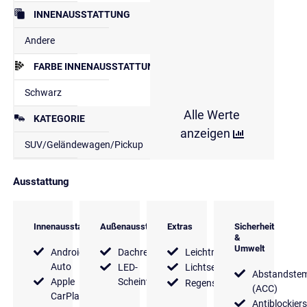
INNENAUSSTATTUNG
Andere
FARBE INNENAUSSTATTUNG
Schwarz
Alle Werte
KATEGORIE
anzeigen
SUV/Geländewagen/Pickup
Ausstattung
Innenausstattung
Außenausstattung
Extras
Sicherheit
&
Umwelt
Android
Dachreling
Leichtmetallfelgen
Auto
LED-
Lichtsensor
Abstandste
Apple
Scheinwerfer
Regensensor
(ACC)
CarPlay
Antiblockier