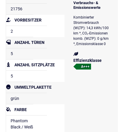
Verbrauchs- &
Emissionswerte
21756
Kombinierter
VORBESITZER
Stromverbrauch
(WLTP): 14,3 kWh/100
2
km *, CO₂-Emissionen
komb. (WLTP): 0 g/km
ANZAHL TÜREN
*, Emissionsklasse 0
5
Effizienzklasse
ANZAHL SITZPLÄTZE
A+++
5
UMWELTPLAKETTE
grün
FARBE
Phantom
Black / Weiß