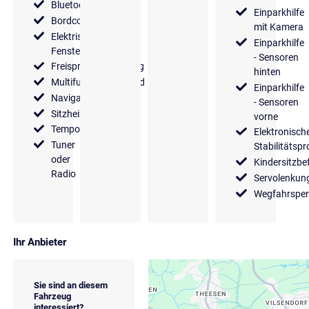
Bluetooth
Einparkhilfe
Bordcomputer
mit Kamera
Elektrische
Einparkhilfe
Fensterheber
- Sensoren
Freisprecheinrichtung
hinten
Multifunktionslenkrad
Einparkhilfe
Navigationssystem
- Sensoren
Sitzheizung
vorne
Tempomat
Elektronisch
Tuner
Stabilitäts
oder
Kindersitzbe
Radio
Servolenkun
Wegfahrsper
Ihr Anbieter
Sie sind an diesem
Fahrzeug
interessiert?