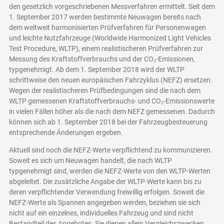
den gesetzlich vorgeschriebenen Messverfahren ermittelt. Seit dem
1. September 2017 werden bestimmte Neuwagen bereits nach
dem weltweit harmonisierten Prüfverfahren für Personenwagen
und leichte Nutzfahrzeuge (Worldwide Harmonized Light Vehicles
Test Procedure, WLTP), einem realistischeren Prüfverfahren zur
Messung des Kraftstoffverbrauchs und der CO₂-Emissionen,
typgenehmigt. Ab dem 1. September 2018 wird der WLTP
schrittweise den neuen europäischen Fahrzyklus (NEFZ) ersetzen.
Wegen der realistischeren Prüfbedingungen sind die nach dem
WLTP gemessenen Kraftstoffverbrauchs- und CO₂-Emissionswerte
in vielen Fällen höher als die nach dem NEFZ gemessenen. Dadurch
können sich ab 1. September 2018 bei der Fahrzeugbesteuerung
entsprechende Änderungen ergeben.
Aktuell sind noch die NEFZ-Werte verpflichtend zu kommunizieren.
Soweit es sich um Neuwagen handelt, die nach WLTP
typgenehmigt sind, werden die NEFZ-Werte von den WLTP-Werten
abgeleitet. Die zusätzliche Angabe der WLTP-Werte kann bis zu
deren verpflichtender Verwendung freiwillig erfolgen. Soweit die
NEFZ-Werte als Spannen angegeben werden, beziehen sie sich
nicht auf ein einzelnes, individuelles Fahrzeug und sind nicht
Bestandteil des Angebotes. Sie dienen allein Vergleichszwecken