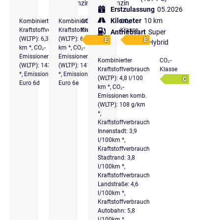
Benzin
Benzin
Erstzulassung
05.2026
Kilometer
10 km
Kombinierter
Kombinierter
CO₂-
CO₂-
Kraftstoffverbrauch
Kraftstoffverbrauch
Klasse
Klasse
Antriebsart
Super
(WLTP): 6,3 l/100
(WLTP): 6,3 l/100
E
E
Hybrid
km *, CO₂-
km *, CO₂-
Emissionen komb.
Emissionen komb.
Kombinierter
CO₂-
(WLTP): 143 g/km
(WLTP): 141 g/km
Kraftstoffverbrauch
Klasse
*, Emissionsklasse
*, Emissionsklasse
(WLTP): 4,8 l/100
C
Euro 6d
Euro 6e
km *, CO₂-
Emissionen komb.
(WLTP): 108 g/km
*,
Kraftstoffverbrauch
Innenstadt: 3,9
l/100km *,
Kraftstoffverbrauch
Stadtrand: 3,8
l/100km *,
Kraftstoffverbrauch
Landstraße: 4,6
l/100km *,
Kraftstoffverbrauch
Autobahn: 5,8
l/100km *