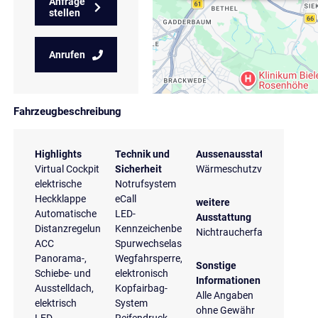
Anfrage
stellen
Anrufen
Fahrzeugbeschreibung
Highlights
Technik und
Aussenausstattung
Virtual Cockpit
Sicherheit
Wärmeschutzverglasung
elektrische
Notrufsystem
Heckklappe
eCall
weitere
Automatische
LED-
Ausstattung
Distanzregelung
Kennzeichenbeleuchtung
Nichtraucherfahrzeug
ACC
Spurwechselassistent
Panorama-,
Wegfahrsperre,
Sonstige
Schiebe- und
elektronisch
Informationen
Ausstelldach,
Kopfairbag-
Alle Angaben
elektrisch
System
ohne Gewähr
LED-
Reifendruck-