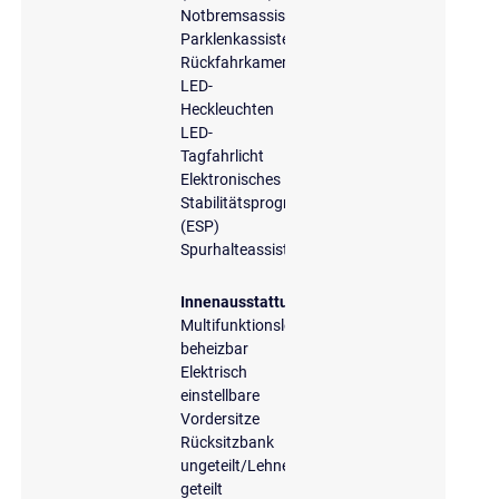
Notbremsassistent
Parklenkassistent
Rückfahrkamera
LED-
Heckleuchten
LED-
Tagfahrlicht
Elektronisches
Stabilitätsprogramm
(ESP)
Spurhalteassistent
Innenausstattung
Multifunktionslenkrad,
beheizbar
Elektrisch
einstellbare
Vordersitze
Rücksitzbank
ungeteilt/Lehne
geteilt