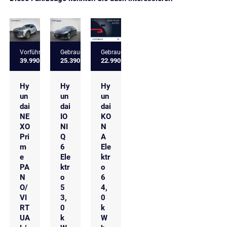
Vorführfahrzeug
Gebrauchtfahrzeug
Gebrauchtfahrzeug
39.990 €
25.390 €
22.990 €
Hy
Hy
Hy
un
un
un
dai
dai
dai
NE
IO
KO
XO
NI
N
Pri
Q
A
m
6
Ele
e
Ele
ktr
PA
ktr
o
N
o
6
O/
5
4,
VI
3,
0
RT
0
k
UA
k
W