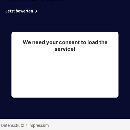
Jetzt bewerten
We need your consent to load the
service!
This content is not permitted to load due to
trackers that are not disclosed to the visitor. The
website owner needs to setup the site with their
CMP to add this content to the list of
technologies used.
Datenschutz
Impressum