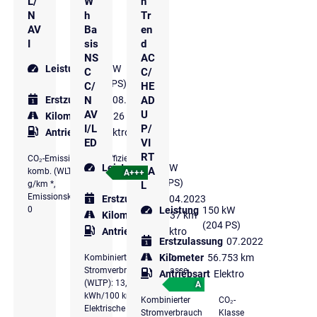
L/
W
h
N
h
Tr
AV
Ba
en
I
sis
d
NS
AC
Leistung
120 kW
C
C/
(163 PS)
C/
HE
N
AD
Erstzulassung
08.2022
AV
U
Kilometer
34.926 km
I/L
P/
Antriebsart
Elektro
ED
VI
RT
CO₂-Emissionen
Effizienzklasse
Leistung
111 kW
UA
komb. (WLTP): 0
A+++
(151 PS)
L
g/km *,
Emissionsklasse
Erstzulassung
04.2023
0
Leistung
150 kW
Kilometer
51.937 km
(204 PS)
Antriebsart
Elektro
Erstzulassung
07.2022
Kilometer
56.753 km
Kombinierter
CO₂-
Stromverbrauch
Klasse
Antriebsart
Elektro
(WLTP): 13,9
A
kWh/100 km *,
Kombinierter
CO₂-
Elektrische
Stromverbrauch
Klasse