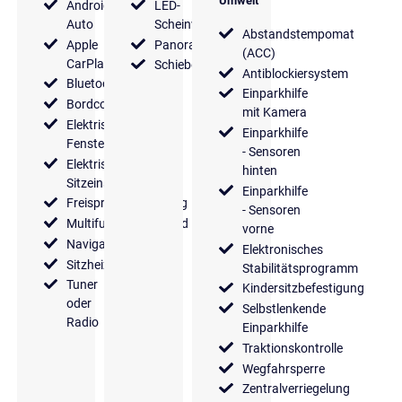
Umwelt
Android
LED-
Auto
Scheinwerfer
Abstandstempomat
Apple
Panoramadach
(ACC)
CarPlay
Schiebedach
Antiblockiersystem
Bluetooth
Einparkhilfe
Bordcomputer
mit Kamera
Elektrische
Einparkhilfe
Fensterheber
- Sensoren
Elektrische
hinten
Sitzeinstellung
Einparkhilfe
Freisprecheinrichtung
- Sensoren
Multifunktionslenkrad
vorne
Navigationssystem
Elektronisches
Sitzheizung
Stabilitätsprogramm
Tuner
Kindersitzbefestigung
oder
Selbstlenkende
Radio
Einparkhilfe
Traktionskontrolle
Wegfahrsperre
Zentralverriegelung