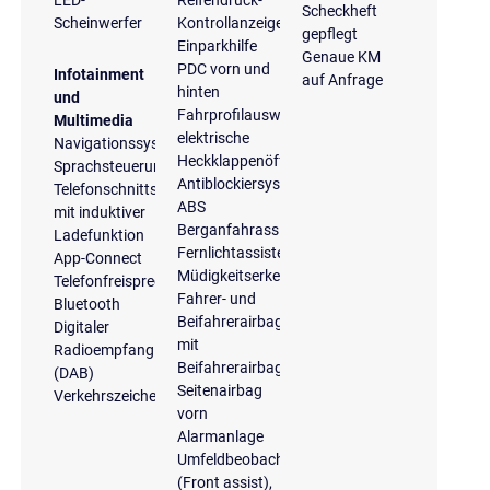
Scheckheft
Scheinwerfer
Kontrollanzeige
gepflegt
Einparkhilfe
Genaue KM
PDC vorn und
Infotainment
auf Anfrage
hinten
und
Fahrprofilauswahl
Multimedia
elektrische
Navigationssystem
Heckklappenöffnung
Sprachsteuerung
Antiblockiersystem
Telefonschnittstelle
ABS
mit induktiver
Berganfahrassistent
Ladefunktion
Fernlichtassistent
App-Connect
Müdigkeitserkennung
Telefonfreisprecheinrichtung
Fahrer- und
Bluetooth
Beifahrerairbag
Digitaler
mit
Radioempfang
Beifahrerairbagdeaktivierung
(DAB)
Seitenairbag
Verkehrszeichenerkennung
vorn
Alarmanlage
Umfeldbeobachtungssystem
(Front assist),