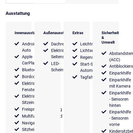
Ausstattung
Innenausstattung
Außenausstattung
Extras
Sicherheit
&
Umwelt
Android
Dachreling
Leichtmetallfelgen
Auto
Elektrische
Lichtsensor
Abstandste
Apple
Seitenspiegel
Regensensor
(ACC)
CarPlay
LED-
Start-Stop
Antiblockier
Bluetooth
Scheinwerfer
Automatik
Einparkhilfe
Bordcomputer
Tagfahrlicht
Einparkhilfe
Elektrische
mit Kamera
Fensterheber
Einparkhilfe
Elektrische
- Sensoren
Sitzeinstellung
hinten
Freisprecheinrichtung
Einparkhilfe
Multifunktionslenkrad
- Sensoren
Navigationssystem
vorne
Sitzheizung
Kindersitzbe