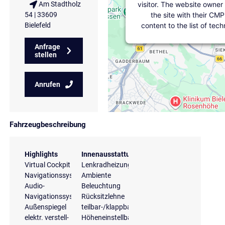
visitor. The website owner
Am Stadtholz
the site with their CMP
54 | 33609
content to the list of tec
Bielefeld
Anfrage
stellen
Anrufen
Fahrzeugbeschreibung
Highlights
Innenausstattung
Virtual Cockpit
Lenkradheizung
Navigationssystem
Ambiente
Audio-
Beleuchtung
Navigationssystem
Rücksitzlehne
Außenspiegel
teilbar-/klappbar
elektr. verstell-
Höheneinstellbare