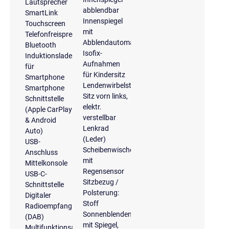
Lautsprecher
abblendbar
SmartLink
Innenspiegel
Touchscreen
mit
Telefonfreisprecheinrichtung
Abblendautomatik
Bluetooth
Isofix-
Induktionsladeschale
Aufnahmen
für
für Kindersitz
Smartphone
Lendenwirbelstütze
Smartphone
Sitz vorn links,
Schnittstelle
elektr.
(Apple CarPlay
verstellbar
& Android
Lenkrad
Auto)
(Leder)
USB-
Scheibenwischer
Anschluss
mit
Mittelkonsole
Regensensor
USB-C-
Sitzbezug /
Schnittstelle
Polsterung:
Digitaler
Stoff
Radioempfang
Sonnenblenden
(DAB)
mit Spiegel,
Multifunktionsanzeige