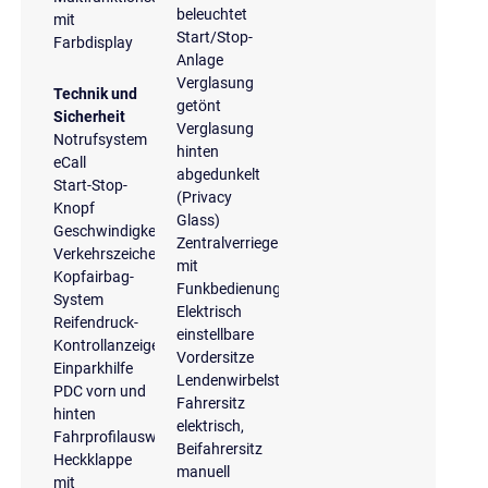
beleuchtet
mit
Start/Stop-
Farbdisplay
Anlage
Verglasung
Technik und
getönt
Sicherheit
Verglasung
Notrufsystem
hinten
eCall
abgedunkelt
Start-Stop-
(Privacy
Knopf
Glass)
Geschwindigkeitsregelanlage
Zentralverriegelung
Verkehrszeichenerkennung
mit
Kopfairbag-
Funkbedienung
System
Elektrisch
Reifendruck-
einstellbare
Kontrollanzeige
Vordersitze
Einparkhilfe
Lendenwirbelstützen
PDC vorn und
Fahrersitz
hinten
elektrisch,
Fahrprofilauswahl
Beifahrersitz
Heckklappe
manuell
mit