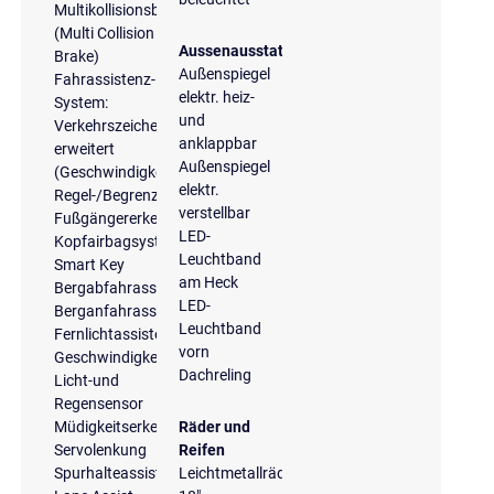
Multikollisionsbremse
(Multi Collision
Aussenausstattung
Brake)
Außenspiegel
Fahrassistenz-
elektr. heiz-
System:
und
Verkehrszeichenerkennung,
anklappbar
erweitert
Außenspiegel
(Geschwindigkeits-
elektr.
Regel-/Begrenzeranlage)
verstellbar
Fußgängererkennung
LED-
Kopfairbagsystem
Leuchtband
Smart Key
am Heck
Bergabfahrassistent
LED-
Berganfahrassistent
Leuchtband
Fernlichtassistent
vorn
Geschwindigkeitsbegrenzungsanlage
Dachreling
Licht-und
Regensensor
Müdigkeitserkennung
Räder und
Servolenkung
Reifen
Spurhalteassistent
Leichtmetallräder