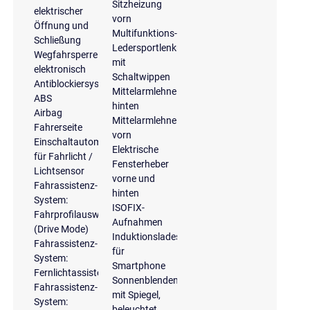
Sitzheizung
elektrischer
vorn
Öffnung und
Multifunktions-
Schließung
Ledersportlenkrad
Wegfahrsperre
mit
elektronisch
Schaltwippen
Antiblockiersystem
Mittelarmlehne
ABS
hinten
Airbag
Mittelarmlehne
Fahrerseite
vorn
Einschaltautomatik
Elektrische
für Fahrlicht /
Fensterheber
Lichtsensor
vorne und
Fahrassistenz-
hinten
System:
ISOFIX-
Fahrprofilauswahl
Aufnahmen
(Drive Mode)
Induktionsladeschale
Fahrassistenz-
für
System:
Smartphone
Fernlichtassistent
Sonnenblenden
Fahrassistenz-
mit Spiegel,
System:
beleuchtet