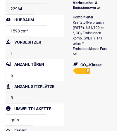
Verbrauchs- &
Emissionswerte
22964
Kombinierter
HUBRAUM
Kraftstoffverbrauch
(WLTP): 6,3 l/100 km
1598 cm³
*, CO₂-Emissionen
komb. (WLTP): 141
VORBESITZER
g/km *,
Emissionsklasse Euro
1
6e
ANZAHL TÜREN
CO₂-Klasse
E
5
ANZAHL SITZPLÄTZE
5
UMWELTPLAKETTE
grün
FARBE