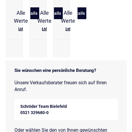
Alle
Alle
Alle
Details
Details
Details
zu Hyundai KONA 1.6 T-GDi DCT N Line NSCC/VIRT
zu Hyundai KONA 1.6 T-GDi DCT N Lin
zu Hyundai KONA 1.6 T-GD
Werte
Werte
Werte
Sie wünschen eine persönliche Beratung?
Unsere Verkaufsberater freuen sich auf Ihren
Anruf.
Schröder Team Bielefeld
0521 329680-0
Oder wählen Sie den von Ihnen gewünschten