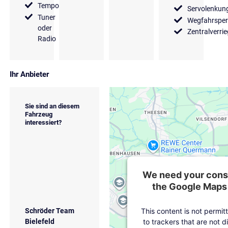
Tempomat
Servolenkun
Tuner
Wegfahrsper
oder
Zentralverri
Radio
Ihr Anbieter
Sie sind an diesem
Fahrzeug
interessiert?
We need your conse
the Google Maps 
This content is not permit
Schröder Team
to trackers that are not d
Bielefeld