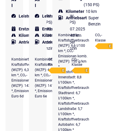
(150 PS)
I
I
Kilometer
10 km
Leistung
146 kW
Leistung
102 kW
Antriebsart
Super
(199 PS)
(139 PS)
Benzin
Erstzulassung
Erstzulassung
10.2024
07.2025
Kombinierter
CO₂-
Kilometer
19.039 km
Kilometer
17.343 km
Kraftstoffverbrauch
Klasse
Antriebsart
Super
Antriebsart
Super
(WLTP): 6,6 l/100
E
Benzin
Benzin
km *, CO₂-
Emissionen komb.
Kombinierter
Kombinierter
CO₂-
CO₂-
(WLTP): 150 g/km
Kraftstoffverbrauch
Kraftstoffverbrauch
Klasse
Klasse
*,
(WLTP): 6,3 l/100
(WLTP): 6,3 l/100
E
E
Kraftstoffverbrauch
km *, CO₂-
km *, CO₂-
Innenstadt: 8,8
Emissionen komb.
Emissionen komb.
l/100km *,
(WLTP): 143 g/km
(WLTP): 141 g/km
Kraftstoffverbrauch
*, Emissionsklasse
*, Emissionsklasse
Stadtrand: 6,7
Euro 6d
Euro 6e
l/100km *,
Kraftstoffverbrauch
Landstraße: 5,7
l/100km *,
Kraftstoffverbrauch
Autobahn: 6,7
l/100km *