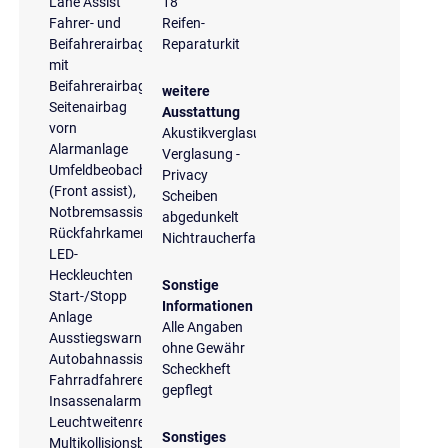
Lane Assist
18"
Fahrer- und
Reifen-
Beifahrerairbag
Reparaturkit
mit
Beifahrerairbagdeaktivierung
weitere
Seitenairbag
Ausstattung
vorn
Akustikverglasung
Alarmanlage
Verglasung -
Umfeldbeobachtungssystem
Privacy
(Front assist),
Scheiben
Notbremsassistent
abgedunkelt
Rückfahrkamera
Nichtraucherfahrzeug
LED-
Heckleuchten
Sonstige
Start-/Stopp
Informationen
Anlage
Alle Angaben
Ausstiegswarnung
ohne Gewähr
Autobahnassistent
Scheckheft
Fahrradfahrererkennung
gepflegt
Insassenalarm
Leuchtweitenregelung
Sonstiges
Multikollisionsbremse