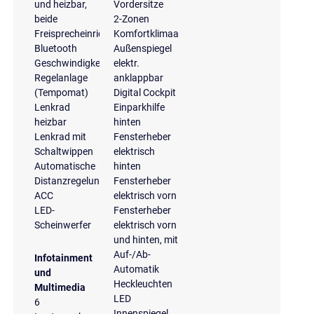
und heizbar,
Vordersitze
beide
2-Zonen
Freisprecheinrichtung
Komfortklimaautomatik
Bluetooth
Außenspiegel
Geschwindigkeits-
elektr.
Regelanlage
anklappbar
(Tempomat)
Digital Cockpit
Lenkrad
Einparkhilfe
heizbar
hinten
Lenkrad mit
Fensterheber
Schaltwippen
elektrisch
Automatische
hinten
Distanzregelung
Fensterheber
ACC
elektrisch vorn
LED-
Fensterheber
Scheinwerfer
elektrisch vorn
und hinten, mit
Auf-/Ab-
Infotainment
Automatik
und
Heckleuchten
Multimedia
LED
6
Innenspiegel