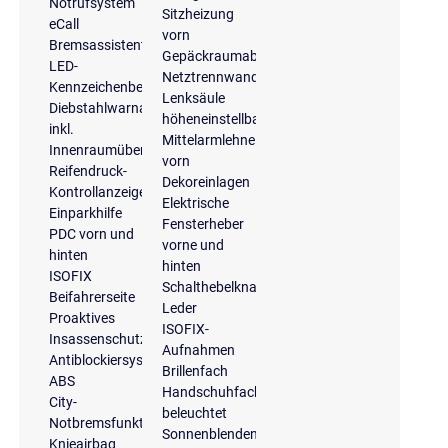
Notrufsystem
Sitzheizung
eCall
vorn
Bremsassistent
Gepäckraumabdeckung
LED-
Netztrennwand
Kennzeichenbeleuchtung
Lenksäule
Diebstahlwarnanlage
höheneinstellbar
inkl.
Mittelarmlehne
Innenraumüberwachung
vorn
Reifendruck-
Dekoreinlagen
Kontrollanzeige
Elektrische
Einparkhilfe
Fensterheber
PDC vorn und
vorne und
hinten
hinten
ISOFIX
Schalthebelknauf
Beifahrerseite
Leder
Proaktives
ISOFIX-
Insassenschutzsystem
Aufnahmen
Antiblockiersystem
Brillenfach
ABS
Handschuhfach
City-
beleuchtet
Notbremsfunktion
Sonnenblenden
Knieairbag