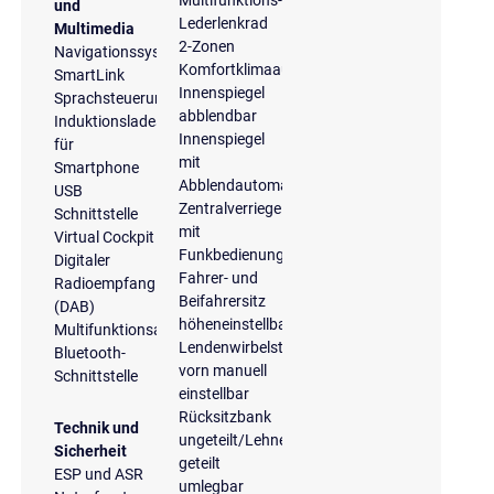
und
Lederlenkrad
Multimedia
2-Zonen
Navigationssystem
Komfortklimaautomatik
SmartLink
Innenspiegel
Sprachsteuerung
abblendbar
Induktionsladeschale
Innenspiegel
für
mit
Smartphone
Abblendautomatik
USB
Zentralverriegelung
Schnittstelle
mit
Virtual Cockpit
Funkbedienung
Digitaler
Fahrer- und
Radioempfang
Beifahrersitz
(DAB)
höheneinstellbar
Multifunktionsanzeige
Lendenwirbelstütze
Bluetooth-
vorn manuell
Schnittstelle
einstellbar
Rücksitzbank
Technik und
ungeteilt/Lehne
Sicherheit
geteilt
ESP und ASR
umlegbar