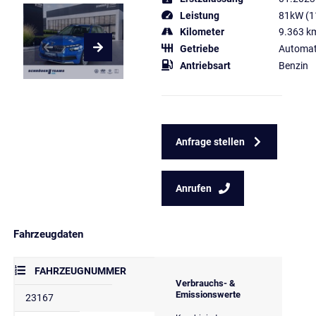
Leistung
81kW (1
Kilometer
9.363 k
Getriebe
Automat
Antriebsart
Benzin
Anfrage stellen
Anrufen
Fahrzeugdaten
FAHRZEUGNUMMER
Verbrauchs- &
Emissionswerte
23167