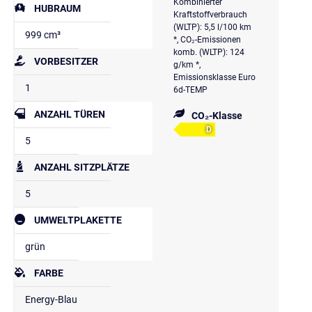
Kombinierter
HUBRAUM
Kraftstoffverbrauch
(WLTP): 5,5 l/100 km
999 cm³
*, CO₂-Emissionen
komb. (WLTP): 124
VORBESITZER
g/km *,
Emissionsklasse Euro
1
6d-TEMP
ANZAHL TÜREN
CO₂-Klasse
D
5
ANZAHL SITZPLÄTZE
5
UMWELTPLAKETTE
grün
FARBE
Energy-Blau