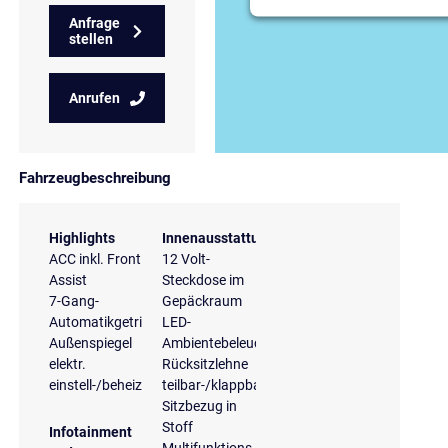
Anfrage
stellen
Anrufen
Fahrzeugbeschreibung
Highlights
Innenausstattung
ACC inkl. Front
12 Volt-
Assist
Steckdose im
7-Gang-
Gepäckraum
Automatikgetriebe
LED-
Außenspiegel
Ambientebeleuchtung
elektr.
Rücksitzlehne
einstell-/beheizbar
teilbar-/klappbar
Sitzbezug in
Stoff
Infotainment
Multifunktions-