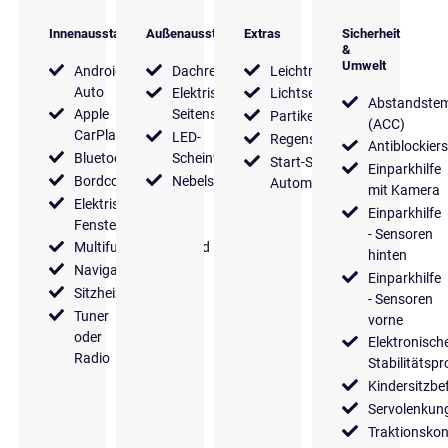
Innenausstattung
Außenausstattung
Extras
Sicherheit
&
Umwelt
Android
Dachreling
Leichtmetallfelgen
Auto
Elektrische
Lichtsensor
Abstandste
Apple
Seitenspiegel
Partikelfilter
(ACC)
CarPlay
LED-
Regensensor
Antiblockier
Bluetooth
Scheinwerfer
Start-Stop
Einparkhilfe
Bordcomputer
Nebelscheinwerfer
Automatik
mit Kamera
Elektrische
Einparkhilfe
Fensterheber
- Sensoren
Multifunktionslenkrad
hinten
Navigationssystem
Einparkhilfe
Sitzheizung
- Sensoren
Tuner
vorne
oder
Elektronisch
Radio
Stabilitäts
Kindersitzbe
Servolenkun
Traktionskon