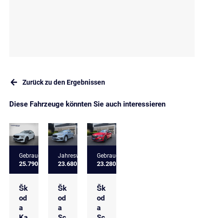
Zurück zu den Ergebnissen
Diese Fahrzeuge könnten Sie auch interessieren
Gebrauchtfahrzeug
Jahreswagen
Gebrauchtfahrzeug
25.790 €
23.680 €
23.280 €
Šk
Šk
Šk
od
od
od
a
a
a
Ka
Sc
Sc