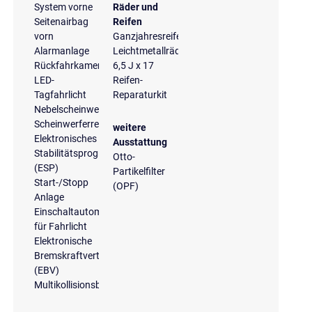
System vorne
Räder und
Seitenairbag
Reifen
vorn
Ganzjahresreifen
Alarmanlage
Leichtmetallräder
Rückfahrkamera
6,5 J x 17
LED-
Reifen-
Tagfahrlicht
Reparaturkit
Nebelscheinwerfer
Scheinwerferreinigungsanlage
weitere
Elektronisches
Ausstattung
Stabilitätsprogramm
Otto-
(ESP)
Partikelfilter
Start-/Stopp
(OPF)
Anlage
Einschaltautomatik
für Fahrlicht
Elektronische
Bremskraftverteilung
(EBV)
Multikollisionsbremse