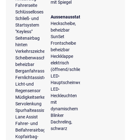
mit Spiegel
Fahrerseite
Schlüsselloses
Aussenausstattung
Schließ- und
Heckscheibe,
Startsystem
beheizbar
"Keyless"
SunSet
Seitenairbag
Frontscheibe
hinten
beheizbar
Verkehrszeichenerkennung
Heckklappe
Scheibenwaschdüsen
elektrisch
beheizbar
(öffnend/schließend)
Berganfahrassistent
LED-
Fernlichtassistent
Hauptscheinwerfer
Licht-und
LED-
Regensensor
Heckleuchten
Müdigkeitserkennung
mit
Servolenkung
dynamischem
Spurhalteassistent
Blinker
Lane Assist
Dachreling,
Fahrer- und
schwarz
Beifahrerairbag
Kopfairbag-