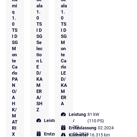
mi
ala
ala
q
1.
1.
1.
0
0
0
TS
TS
TS
I D
I D
I D
SG
SG
SG
Se
M
M
lec
on
on
tio
te
te
n L
Ca
Ca
E
rlo
rlo
D/
LE
PA
KA
D/
N
M
KA
O/
ER
M
A
A/
ER
H
SH
A
K/
Z
Leistung
81 kW
M
Leistung
85 kW
(110 PS)
AT
(116 PS)
RI
Erstzulassung
02.2024
X
Erstzulassung
06.2026
Kilometer
16.315 km