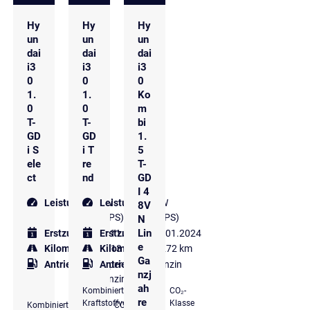
Hy
Hy
Hy
un
un
un
dai
dai
dai
i3
i3
i3
0
0
0
1.
1.
Ko
0
0
m
T-
T-
bi
GD
GD
1.
i S
i T
5
ele
re
T-
ct
nd
GD
I 4
Leistung
88 kW
Leistung
88 kW
8V
(120 PS)
(120 PS)
N
Lin
Erstzulassung
Erstzulassung
11.2022
01.2024
e
Kilometer
45.713 km
Kilometer
63.272 km
Ga
Antriebsart
Super
Antriebsart
Benzin
nzj
Benzin
ah
Kombinierter
CO₂-
re
Kraftstoffverbrauch
Klasse
Kombinierter
CO₂-