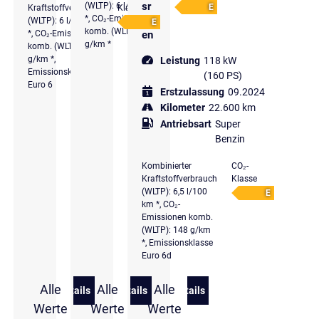
sr
(WLTP): 6 l/100 km
E
Kraftstoffverbrauch
Klasse
*, CO₂-Emissionen
eif
(WLTP): 6 l/100 km
E
komb. (WLTP): 137
*, CO₂-Emissionen
en
g/km *
komb. (WLTP): 137
g/km *,
Leistung
118 kW
Emissionsklasse
(160 PS)
Euro 6
Erstzulassung
09.2024
Kilometer
22.600 km
Antriebsart
Super
Benzin
Kombinierter
CO₂-
Kraftstoffverbrauch
Klasse
(WLTP): 6,5 l/100
E
km *, CO₂-
Emissionen komb.
(WLTP): 148 g/km
*, Emissionsklasse
Euro 6d
Alle
Alle
Alle
Details
Details
Details
zu Hyundai i30 1.0 T-GDi Select
zu Hyundai i30 1.0 T-GDi Trend
zu Hyundai i30 Kombi 1.5 
Werte
Werte
Werte