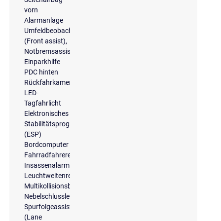
vorn
Alarmanlage
Umfeldbeobachtungssystem
(Front assist),
Notbremsassistent
Einparkhilfe
PDC hinten
Rückfahrkamera
LED-
Tagfahrlicht
Elektronisches
Stabilitätsprogramm
(ESP)
Bordcomputer
Fahrradfahrererkennung
Insassenalarm
Leuchtweitenregelung
Multikollisionsbremse
Nebelschlussleuchte
Spurfolgeassistent
(Lane