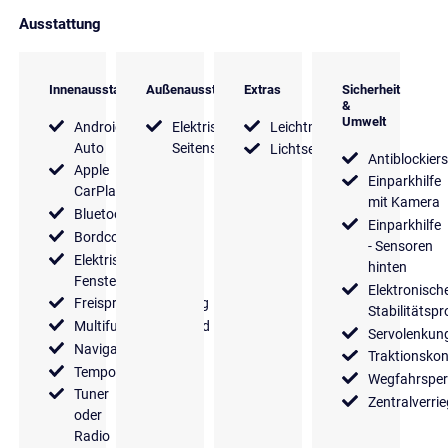
Ausstattung
Innenausstattung
Außenausstattung
Extras
Sicherheit
&
Umwelt
Android
Elektrische
Leichtmetallfelgen
Auto
Seitenspiegel
Lichtsensor
Antiblockier
Apple
Einparkhilfe
CarPlay
mit Kamera
Bluetooth
Einparkhilfe
Bordcomputer
- Sensoren
Elektrische
hinten
Fensterheber
Elektronisch
Freisprecheinrichtung
Stabilitäts
Multifunktionslenkrad
Servolenkun
Navigationssystem
Traktionskon
Tempomat
Wegfahrsper
Tuner
Zentralverri
oder
Radio