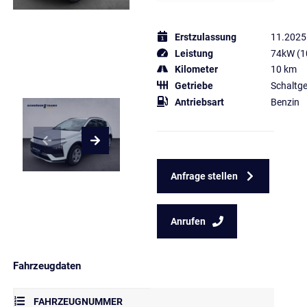
Erstzulassung
11.2025
Leistung
74kW (1
Kilometer
10 km
Getriebe
Schaltge
Antriebsart
Benzin
Anfrage stellen
Anrufen
Fahrzeugdaten
FAHRZEUGNUMMER