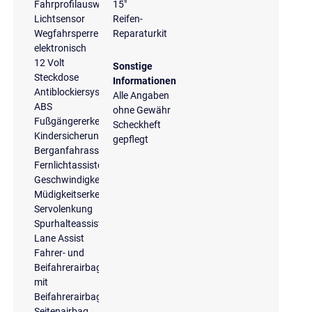
Fahrprofilauswahl
15"
Lichtsensor
Reifen-
Wegfahrsperre
Reparaturkit
elektronisch
12 Volt
Sonstige
Steckdose
Informationen
Antiblockiersystem
Alle Angaben
ABS
ohne Gewähr
Fußgängererkennung
Scheckheft
Kindersicherung
gepflegt
Berganfahrassistent
Fernlichtassistent
Geschwindigkeitsbegrenzungsanlage
Müdigkeitserkennung
Servolenkung
Spurhalteassistent
Lane Assist
Fahrer- und
Beifahrerairbag
mit
Beifahrerairbagdeaktivierung
Seitenairbag