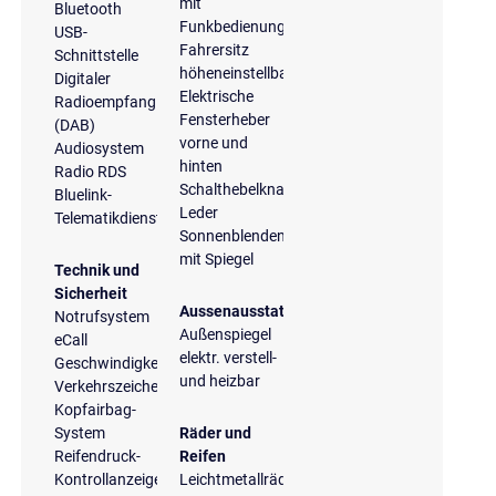
mit
Bluetooth
Funkbedienung
USB-
Fahrersitz
Schnittstelle
höheneinstellbar
Digitaler
Elektrische
Radioempfang
Fensterheber
(DAB)
vorne und
Audiosystem
hinten
Radio RDS
Schalthebelknauf
Bluelink-
Leder
Telematikdienste
Sonnenblenden
mit Spiegel
Technik und
Sicherheit
Aussenausstattung
Notrufsystem
Außenspiegel
eCall
elektr. verstell-
Geschwindigkeitsregelanlage
und heizbar
Verkehrszeichenerkennung
Kopfairbag-
System
Räder und
Reifendruck-
Reifen
Kontrollanzeige
Leichtmetallräder