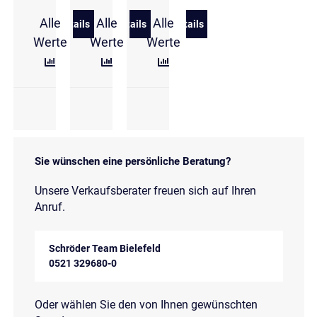
Alle
Alle
Alle
Details
Details
Details
zu Hyundai BAYON 1.0 T-GDI Select NAVI/Rückfahr
zu Hyundai BAYON 1.0 T-GDi Trend VI
zu Hyundai BAYON 1.0 T-G
Werte
Werte
Werte
Sie wünschen eine persönliche Beratung?
Unsere Verkaufsberater freuen sich auf Ihren
Anruf.
Schröder Team Bielefeld
0521 329680-0
Oder wählen Sie den von Ihnen gewünschten