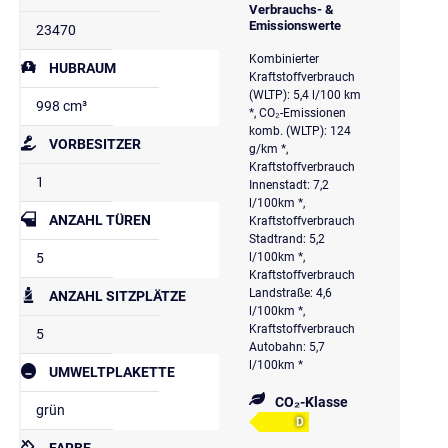
Verbrauchs- &
Emissionswerte
23470
Kombinierter
HUBRAUM
Kraftstoffverbrauch
(WLTP): 5,4 l/100 km
998 cm³
*, CO₂-Emissionen
komb. (WLTP): 124
VORBESITZER
g/km *,
Kraftstoffverbrauch
1
Innenstadt: 7,2
l/100km *,
ANZAHL TÜREN
Kraftstoffverbrauch
Stadtrand: 5,2
5
l/100km *,
Kraftstoffverbrauch
Landstraße: 4,6
ANZAHL SITZPLÄTZE
l/100km *,
Kraftstoffverbrauch
5
Autobahn: 5,7
l/100km *
UMWELTPLAKETTE
CO₂-Klasse
grün
D
FARBE