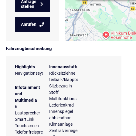
Anfrage
stellen
Anrufen
Fahrzeugbeschreibung
Highlights
Innenausstattung
Navigationssystem
Rücksitzlehne
teilbar-/klappbar
Sitzbezug in
Infotainment
Stoff
und
Multifunktions-
Multimedia
Lederlenkrad
6
Innenspiegel
Lautsprecher
abblendbar
SmartLink
Klimaanlage
Touchscreen
Zentralverriegelung
Telefonfreisprecheinrichtung