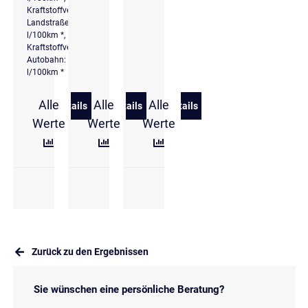
Kraftstoffverbrauch
Landstraße: 4,8
l/100km *,
Kraftstoffverbrauch
Autobahn: 6,2
l/100km *
Alle
Alle
Alle
Details
Details
Details
zu Hyundai TUCSON 1.6 CRDi DCT Prime MATRIX/
zu Hyundai TUCSON 1.6 T-GDi DCT Pr
zu Hyundai TUCSON 1.6 T-
Werte
Werte
Werte
Zurück zu den Ergebnissen
Sie wünschen eine persönliche Beratung?