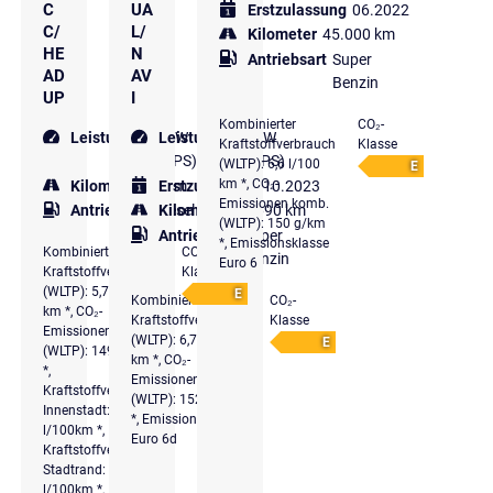
C
UA
Erstzulassung
06.2022
C/
L/
Kilometer
45.000 km
HE
N
Antriebsart
Super
AD
AV
Benzin
UP
I
Kombinierter
CO₂-
Leistung
100 kW
Leistung
132 kW
Kraftstoffverbrauch
Klasse
(136 PS)
(179 PS)
(WLTP): 6,6 l/100
E
km *, CO₂-
Kilometer
10 km
Erstzulassung
10.2023
Emissionen komb.
Antriebsart
Diesel
Kilometer
17.690 km
(WLTP): 150 g/km
Antriebsart
Super
*, Emissionsklasse
Kombinierter
CO₂-
Benzin
Euro 6
Kraftstoffverbrauch
Klasse
(WLTP): 5,7 l/100
E
Kombinierter
CO₂-
km *, CO₂-
Kraftstoffverbrauch
Klasse
Emissionen komb.
(WLTP): 6,7 l/100
E
(WLTP): 149 g/km
km *, CO₂-
*,
Emissionen komb.
Kraftstoffverbrauch
(WLTP): 152 g/km
Innenstadt: 6,6
*, Emissionsklasse
l/100km *,
Euro 6d
Kraftstoffverbrauch
Stadtrand: 5,6
l/100km *,