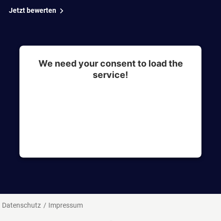
Jetzt bewerten
We need your consent to load the
service!
This content is not permitted to load due to
trackers that are not disclosed to the visitor. The
website owner needs to setup the site with their
CMP to add this content to the list of
technologies used.
Datenschutz
Impressum