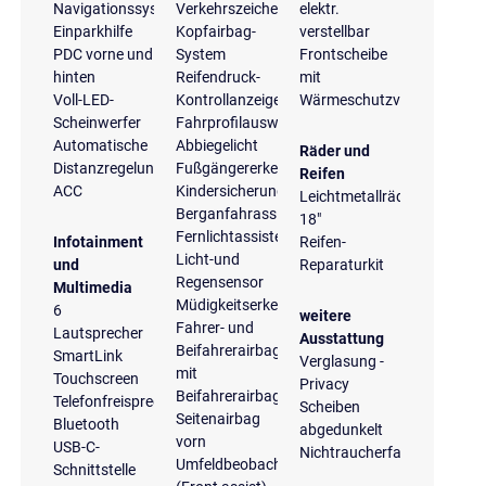
Navigationssystem
Verkehrszeichenerkennung
elektr.
Einparkhilfe
Kopfairbag-
verstellbar
PDC vorne und
System
Frontscheibe
hinten
Reifendruck-
mit
Voll-LED-
Kontrollanzeige
Wärmeschutzverglasung
Scheinwerfer
Fahrprofilauswahl
Automatische
Abbiegelicht
Räder und
Distanzregelung
Fußgängererkennung
Reifen
ACC
Kindersicherung
Leichtmetallräder
Berganfahrassistent
18"
Fernlichtassistent
Infotainment
Reifen-
Licht-und
und
Reparaturkit
Regensensor
Multimedia
Müdigkeitserkennung
6
weitere
Fahrer- und
Lautsprecher
Ausstattung
Beifahrerairbag
SmartLink
Verglasung -
mit
Touchscreen
Privacy
Beifahrerairbagdeaktivierung
Telefonfreisprecheinrichtung
Scheiben
Seitenairbag
Bluetooth
abgedunkelt
vorn
USB-C-
Nichtraucherfahrzeug
Umfeldbeobachtungssystem
Schnittstelle