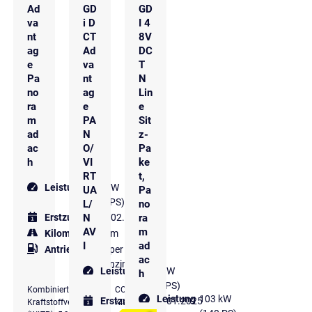
Ad
GD
GD
va
i D
I 4
nt
CT
8V
ag
Ad
DC
e
va
T
Pa
nt
N
no
ag
Lin
ra
e
e
m
PA
Sit
ad
N
z-
ac
O/
Pa
h
VI
ke
RT
t,
Leistung
103 kW
UA
Pa
(140 PS)
L/
no
N
ra
Erstzulassung
02.2026
AV
m
Kilometer
10 km
I
ad
Antriebsart
Super
ac
Benzin
Leistung
103 kW
h
(140 PS)
Kombinierter
CO₂-
Leistung
103 kW
Erstzulassung
01.2025
Kraftstoffverbrauch
Klasse