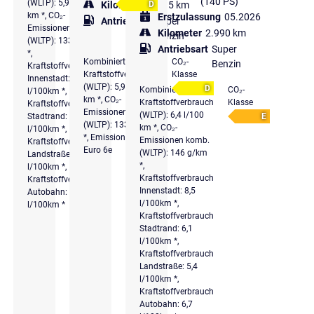
(140 PS)
(WLTP): 5,9 l/100
Kilometer
4.995 km
D
km *, CO₂-
Erstzulassung
05.2026
Antriebsart
Super
Emissionen komb.
Kilometer
2.990 km
Benzin
(WLTP): 133 g/km
Antriebsart
Super
*,
Kombinierter
CO₂-
Benzin
Kraftstoffverbrauch
Kraftstoffverbrauch
Klasse
Innenstadt: 7,6
(WLTP): 5,9 l/100
D
Kombinierter
CO₂-
l/100km *,
km *, CO₂-
Kraftstoffverbrauch
Klasse
Kraftstoffverbrauch
Emissionen komb.
(WLTP): 6,4 l/100
Stadtrand: 5,5
E
(WLTP): 133 g/km
km *, CO₂-
l/100km *,
*, Emissionsklasse
Emissionen komb.
Kraftstoffverbrauch
Euro 6e
(WLTP): 146 g/km
Landstraße: 5
*,
l/100km *,
Kraftstoffverbrauch
Kraftstoffverbrauch
Innenstadt: 8,5
Autobahn: 6,2
l/100km *,
l/100km *
Kraftstoffverbrauch
Stadtrand: 6,1
l/100km *,
Kraftstoffverbrauch
Landstraße: 5,4
l/100km *,
Kraftstoffverbrauch
Autobahn: 6,7