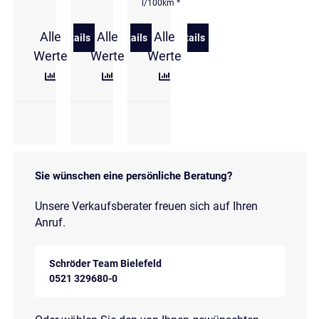
l/100km *
Alle
Alle
Alle
Details
Details
Details
zu Hyundai i30 1.5 T-GDI DCT Advantage Panorama
zu Hyundai i30 Kombi 1.5 T-GDi DCT 
zu Hyundai i30 Kombi 1.5 
Werte
Werte
Werte
Sie wünschen eine persönliche Beratung?
Unsere Verkaufsberater freuen sich auf Ihren
Anruf.
Schröder Team Bielefeld
0521 329680-0