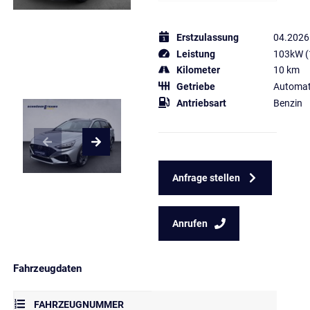
Erstzulassung
04.2026
Leistung
103kW (
Kilometer
10 km
Getriebe
Automat
Antriebsart
Benzin
Anfrage stellen
Anrufen
Fahrzeugdaten
FAHRZEUGNUMMER