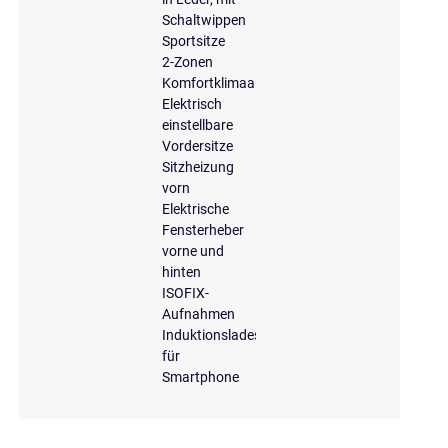
Schaltwippen
Sportsitze
2-Zonen
Komfortklimaautomatik
Elektrisch
einstellbare
Vordersitze
Sitzheizung
vorn
Elektrische
Fensterheber
vorne und
hinten
ISOFIX-
Aufnahmen
Induktionsladeschale
für
Smartphone