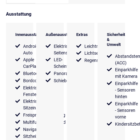
Ausstattung
Innenausstattung
Außenausstattung
Extras
Sicherheit
&
Umwelt
Android
Elektrische
Leichtmetallfelgen
Auto
Seitenspiegel
Lichtsensor
Abstandste
Apple
LED-
Regensensor
(ACC)
CarPlay
Scheinwerfer
Einparkhilfe
Bluetooth
Panoramadach
mit Kamera
Bordcomputer
Schiebedach
Einparkhilfe
Elektrische
- Sensoren
Fensterheber
hinten
Elektrische
Einparkhilfe
Sitzeinstellung
- Sensoren
Freisprecheinrichtung
vorne
Multifunktionslenkrad
Kindersitzbe
Navigationssystem
Sitzheizung