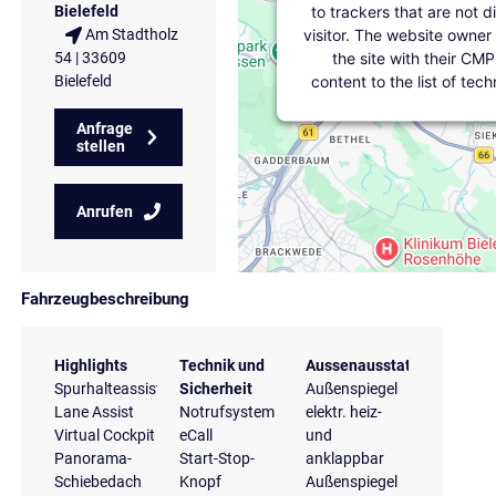
to trackers that are not d
Bielefeld
visitor. The website owner
Am Stadtholz
the site with their CMP
54 | 33609
content to the list of tec
Bielefeld
Anfrage
stellen
Anrufen
Fahrzeugbeschreibung
Highlights
Technik und
Aussenausstattung
Spurhalteassistent
Sicherheit
Außenspiegel
Lane Assist
Notrufsystem
elektr. heiz-
Virtual Cockpit
eCall
und
Panorama-
Start-Stop-
anklappbar
Schiebedach
Knopf
Außenspiegel