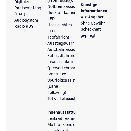
(Front assist),
Digitaler
Sonstige
Notbremsassistent
Radioempfang
Informationen
Rückfahrkamera
(DAB)
Alle Angaben
LED-
Audiosystem
ohne Gewähr
Heckleuchten
Radio RDS
Scheckheft
LED-
gepflegt
Tagfahrlicht
Ausstiegswarnung
Autobahnassistent
Fahrradfahrererkennung
Insassenalarm
Querverkehrsassistent
Smart Key
Spurfolgeassistent
(Lane
Following)
Totwinkelassistent
Innenausstattung
Lenkradheizung
Multifunkionslenkrad
in Leder, mit