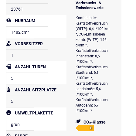
Verbrauchs- &
Emissionswerte
23761
Kombinierter
HUBRAUM
Kraftstoffverbrauch
(WLTP): 6,4 l/100 km
1482 cm³
*, CO₂-Emissionen
komb. (WLTP): 146
VORBESITZER
g/km *,
Kraftstoffverbrauch
1
Innenstadt: 8,5
l/100km *,
ANZAHL TÜREN
Kraftstoffverbrauch
Stadtrand: 6,1
5
l/100km *,
Kraftstoffverbrauch
Landstraße: 5,4
ANZAHL SITZPLÄTZE
l/100km *,
Kraftstoffverbrauch
5
Autobahn: 6,7
l/100km *
UMWELTPLAKETTE
CO₂-Klasse
grün
E
FARBE