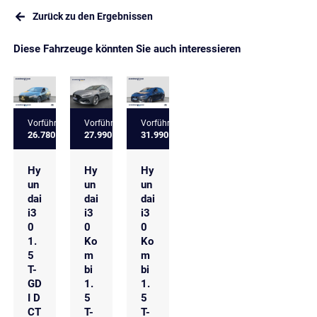
Zurück zu den Ergebnissen
Diese Fahrzeuge könnten Sie auch interessieren
Vorführfahrzeug
Vorführfahrzeug
Vorführfahrzeug
26.780 €
27.990 €
31.990 €
Hy
Hy
Hy
un
un
un
dai
dai
dai
i3
i3
i3
0
0
0
1.
Ko
Ko
5
m
m
T-
bi
bi
GD
1.
1.
I D
5
5
CT
T-
T-