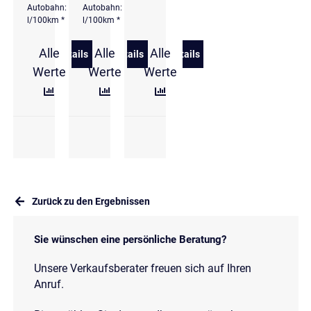
Autobahn: 6,1
Autobahn: 6
l/100km *
l/100km *
Alle
Alle
Alle
Details
Details
Details
zu Hyundai i20 1.0 T-GDI DCT Trend Komfortpaket
zu Hyundai i20 1.0 T-GDi Trend VIRTU
zu Hyundai i20 1.0 T-GDi
Werte
Werte
Werte
Zurück zu den Ergebnissen
Sie wünschen eine persönliche Beratung?
Unsere Verkaufsberater freuen sich auf Ihren
Anruf.