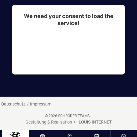
We need your consent to load the
service!
This content is not permitted to load due to
trackers that are not disclosed to the visitor. The
website owner needs to setup the site with their
CMP to add this content to the list of
technologies used.
Datenschutz
Impressum
© 2026 SCHRÖDER TEAMS
Gestaltung & Realisation
+ | LOUIS
INTERNET
^