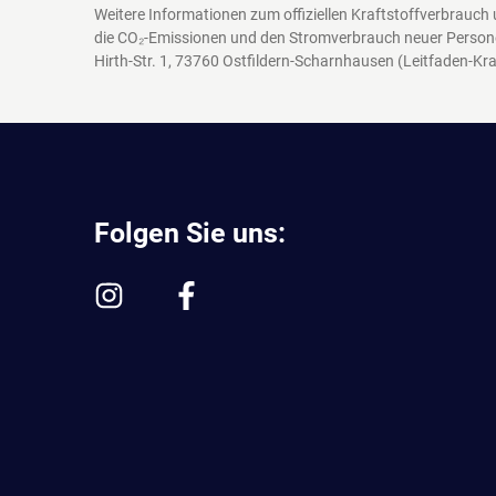
Weitere Informationen zum offiziellen Kraftstoffverbrauch
die CO₂-Emissionen und den Stromverbrauch neuer Person
Hirth-Str. 1, 73760 Ostfildern-Scharnhausen
(Leitfaden-Kra
Folgen Sie uns: