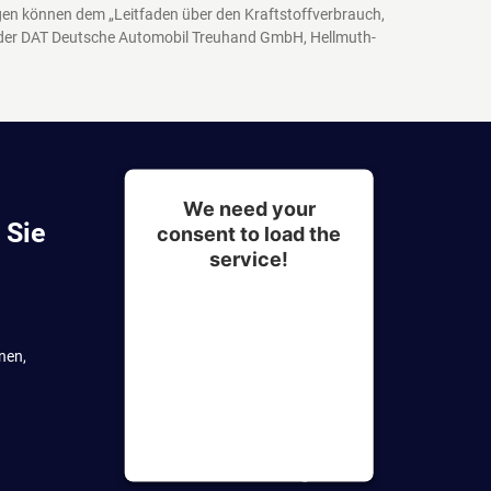
agen können dem „Leitfaden über den Kraftstoffverbrauch,
 der DAT Deutsche Automobil Treuhand GmbH, Hellmuth-
We need your
 Sie
consent to load the
service!
This content is not
permitted to load due to
nen,
trackers that are not
disclosed to the visitor.
The website owner needs
to setup the site with their
CMP to add this content to
the list of technologies