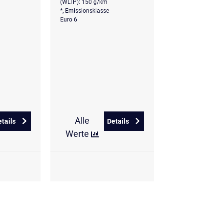
(WLTP): 150 g/km
*, Emissionsklasse
Euro 6
Alle
etails
Details
CT Prime MATRIX/NSCC/HEADUP
zu Hyundai TUCSON 1.6 T-GDi DCT Prime NSCC/VIRTUAL/NAVI
zu Hyundai TUCSON 1.6 T-GDi 
Werte