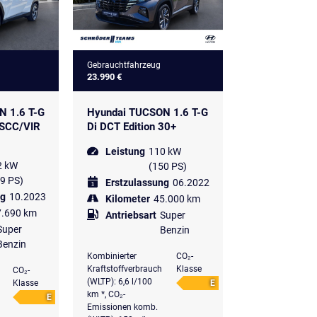
Gebrauchtfahrzeug
23.990 €
N 1.6 T-G
Hyundai TUCSON 1.6 T-G
NSCC/VIR
Di DCT Edition 30+
Leistung
110 kW
2 kW
(150 PS)
9 PS)
Erstzulassung
06.2022
ng
10.2023
Kilometer
45.000 km
7.690 km
Antriebsart
Super
Super
Benzin
Benzin
Kombinierter
CO₂-
Kraftstoffverbrauch
Klasse
CO₂-
(WLTP): 6,6 l/100
Klasse
E
km *, CO₂-
E
Emissionen komb.