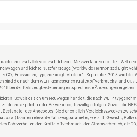
nach den gesetzlich vorgeschriebenen Messverfahren ermittelt. Seit d
nenwagen und leichte Nutzfahrzeuge (Worldwide Harmonized Light Vehicl
der CO₂-Emissionen, typgenehmigt. Ab dem 1. September 2018 wird der 
en sind die nach dem WLTP gemessenen Kraftstoffverbrauchs- und CO₂-Em
2018 bei der Fahrzeugbesteuerung entsprechende Änderungen ergeben.
nizieren. Soweit es sich um Neuwagen handelt, die nach WLTP typgenehm
s zu deren verpflichtender Verwendung freiwillig erfolgen. Soweit die N
icht Bestandteil des Angebotes. Sie dienen allein Vergleichszwecken zwi
at usw.) können relevante Fahrzeugparameter, wie z. B. Gewicht, Rollw
len Fahrverhalten den Kraftstoffverbrauch, den Stromverbrauch, die CO