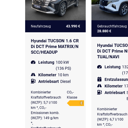
43.990 €
Neufahrzeug
Gebrauchtfahrzeug
28.880 €
Hyundai TUCSON 1.6 CR
Hyundai TUCSO
Di DCT Prime MATRIX/N
Di DCT Prime 
SCC/HEADUP
TUAL/NAVI
Leistung
100 kW
Leistung
13
(136 PS)
(17
Kilometer
10 km
Erstzulassu
Antriebsart
Diesel
Kilometer
1
Kombinierter
CO₂-
Antriebsart
Kraftstoffverbrauch
Klasse
(WLTP): 5,7 l/100
E
km *, CO₂-
Kombinierter
Emissionen komb.
Kraftstoffverbrauch
(WLTP): 149 g/km
(WLTP): 6,7 l/100
*,
km *, CO₂-