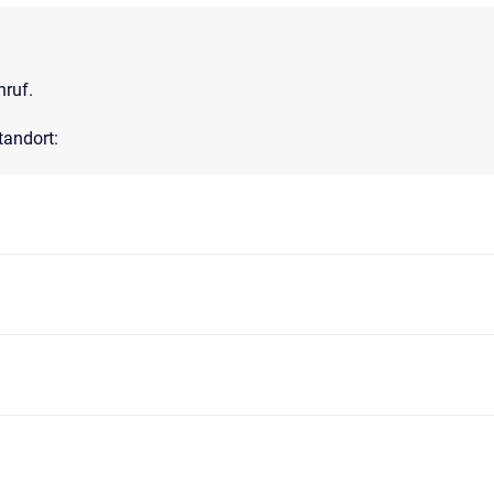
nruf.
tandort: