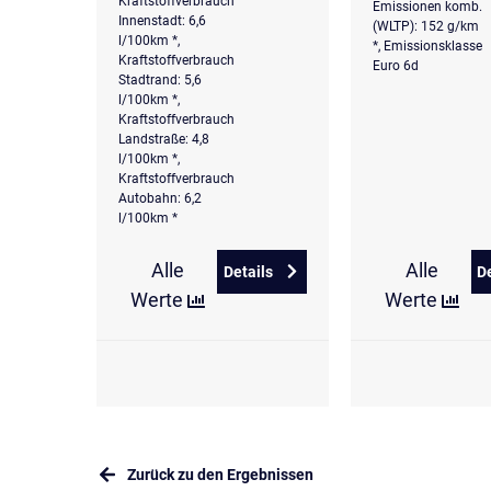
Kraftstoffverbrauch
Emissionen komb.
Innenstadt: 6,6
(WLTP): 152 g/km
l/100km *,
*, Emissionsklasse
Kraftstoffverbrauch
Euro 6d
Stadtrand: 5,6
l/100km *,
Kraftstoffverbrauch
Landstraße: 4,8
l/100km *,
Kraftstoffverbrauch
Autobahn: 6,2
l/100km *
Alle
Alle
Details
D
zu Hyundai TUCSON 1.6 CRDi D
Werte
Werte
Zurück zu den Ergebnissen