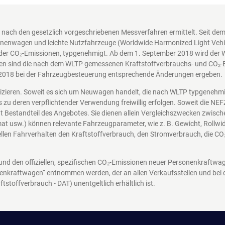
nach den gesetzlich vorgeschriebenen Messverfahren ermittelt. Seit d
nenwagen und leichte Nutzfahrzeuge (Worldwide Harmonized Light Vehicl
der CO₂-Emissionen, typgenehmigt. Ab dem 1. September 2018 wird der 
en sind die nach dem WLTP gemessenen Kraftstoffverbrauchs- und CO₂-Em
2018 bei der Fahrzeugbesteuerung entsprechende Änderungen ergeben.
nizieren. Soweit es sich um Neuwagen handelt, die nach WLTP typgenehm
s zu deren verpflichtender Verwendung freiwillig erfolgen. Soweit die N
icht Bestandteil des Angebotes. Sie dienen allein Vergleichszwecken zwi
at usw.) können relevante Fahrzeugparameter, wie z. B. Gewicht, Rollw
len Fahrverhalten den Kraftstoffverbrauch, den Stromverbrauch, die CO
 und den offiziellen, spezifischen CO₂-Emissionen neuer Personenkraftw
enkraftwagen“ entnommen werden, der an allen Verkaufsstellen und bei
ftstoffverbrauch - DAT)
unentgeltlich erhältlich ist.