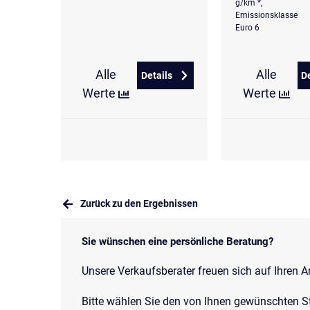
g/km *,
Emissionsklasse
Euro 6
Alle
Alle
Details
D
zu Hyundai i30 1.0 T-GDi Trend
Werte
Werte
Zurück zu den Ergebnissen
Sie wünschen eine persönliche Beratung?
Unsere Verkaufsberater freuen sich auf Ihren A
Bitte wählen Sie den von Ihnen gewünschten S