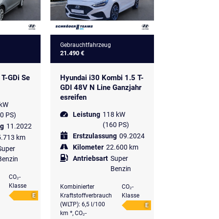
Gebrauchtfahrzeug
21.490 €
 T-GDi Se
Hyundai i30 Kombi 1.5 T-
GDI 48V N Line Ganzjahr
esreifen
 kW
Leistung
118 kW
0 PS)
(160 PS)
ng
11.2022
Erstzulassung
09.2024
5.713 km
Kilometer
22.600 km
Super
Antriebsart
Super
Benzin
Benzin
CO₂-
Klasse
Kombinierter
CO₂-
E
Kraftstoffverbrauch
Klasse
(WLTP): 6,5 l/100
E
km *, CO₂-