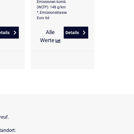
Emissionen komb.
(WLTP): 148 g/km
*, Emissionsklasse
Euro 6d
Alle
etails
Details
zu Hyundai i30 1.0 T-GDi Select
zu Hyundai i30 Kombi 1.5 T-GD
Werte
nruf.
tandort: