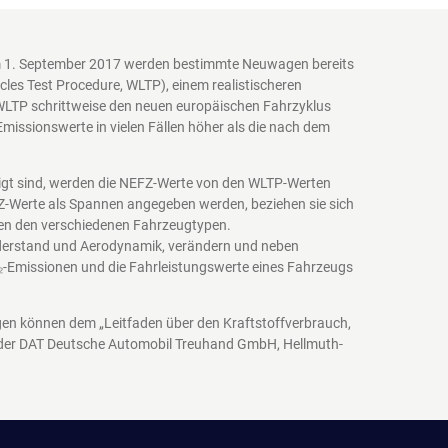
em 1. September 2017 werden bestimmte Neuwagen bereits
es Test Procedure, WLTP), einem realistischeren
WLTP schrittweise den neuen europäischen Fahrzyklus
issionswerte in vielen Fällen höher als die nach dem
igt sind, werden die NEFZ-Werte von den WLTP-Werten
EFZ-Werte als Spannen angegeben werden, beziehen sie sich
schen den verschiedenen Fahrzeugtypen.
iderstand und Aerodynamik, verändern und neben
₂-Emissionen und die Fahrleistungswerte eines Fahrzeugs
agen können dem „Leitfaden über den Kraftstoffverbrauch,
 der DAT Deutsche Automobil Treuhand GmbH, Hellmuth-