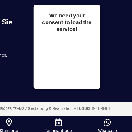
We need your
 Sie
consent to load the
service!
This content is not
permitted to load due to
nen,
trackers that are not
disclosed to the visitor.
The website owner needs
to setup the site with their
CMP to add this content to
the list of technologies
used.
/
Gestaltung & Realisation
+ | LOUIS
INTERNET
HRÖDER TEAMS
Standorte
Terminanfrage
Whatsapp