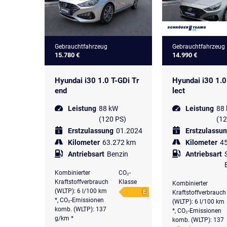
Gebrauchtfahrzeug
Gebrauchtfahrzeug
15.780 €
14.990 €
Hyundai i30 1.0 T-GDi Tr
Hyundai i30 1.0
end
lect
Leistung
88 kW
Leistung
88
(120 PS)
(12
Erstzulassung
01.2024
Erstzulassu
Kilometer
63.272 km
Kilometer
4
Antriebsart
Benzin
Antriebsart
Kombinierter
CO₂-
Kraftstoffverbrauch
Klasse
Kombinierter
(WLTP): 6 l/100 km
E
Kraftstoffverbrauch
*, CO₂-Emissionen
(WLTP): 6 l/100 km
komb. (WLTP): 137
*, CO₂-Emissionen
g/km *
komb. (WLTP): 137