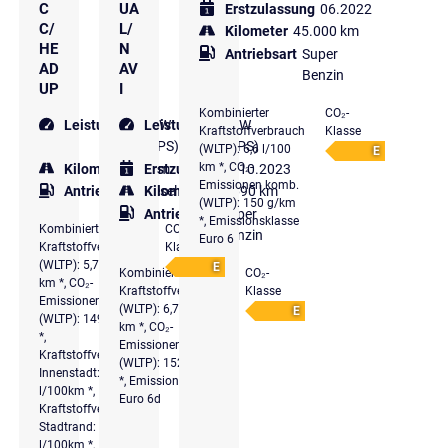
C
UA
Erstzulassung
06.2022
C/
L/
Kilometer
45.000 km
HE
N
Antriebsart
Super
AD
AV
Benzin
UP
I
Kombinierter
CO₂-
Leistung
100 kW
Leistung
132 kW
Kraftstoffverbrauch
Klasse
(136 PS)
(179 PS)
(WLTP): 6,6 l/100
E
km *, CO₂-
Kilometer
10 km
Erstzulassung
10.2023
Emissionen komb.
Antriebsart
Diesel
Kilometer
17.690 km
(WLTP): 150 g/km
Antriebsart
Super
*, Emissionsklasse
Kombinierter
CO₂-
Benzin
Euro 6
Kraftstoffverbrauch
Klasse
(WLTP): 5,7 l/100
E
Kombinierter
CO₂-
km *, CO₂-
Kraftstoffverbrauch
Klasse
Emissionen komb.
(WLTP): 6,7 l/100
E
(WLTP): 149 g/km
km *, CO₂-
*,
Emissionen komb.
Kraftstoffverbrauch
(WLTP): 152 g/km
Innenstadt: 6,6
*, Emissionsklasse
l/100km *,
Euro 6d
Kraftstoffverbrauch
Stadtrand: 5,6
l/100km *,