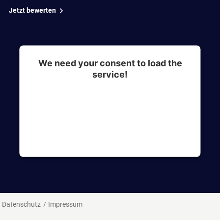
Jetzt bewerten
We need your consent to load the
service!
This content is not permitted to load due to
trackers that are not disclosed to the visitor. The
website owner needs to setup the site with their
CMP to add this content to the list of
technologies used.
Datenschutz
Impressum