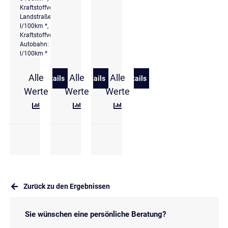
Kraftstoffverbrauch
Landstraße: 4,8
l/100km *,
Kraftstoffverbrauch
Autobahn: 6,2
l/100km *
Alle
Alle
Alle
Details
Details
Details
zu Hyundai TUCSON 1.6 CRDi DCT Prime MATRIX/
zu Hyundai TUCSON 1.6 T-GDi DCT Pr
zu Hyundai TUCSON 1.6 T-
Werte
Werte
Werte
Zurück zu den Ergebnissen
Sie wünschen eine persönliche Beratung?