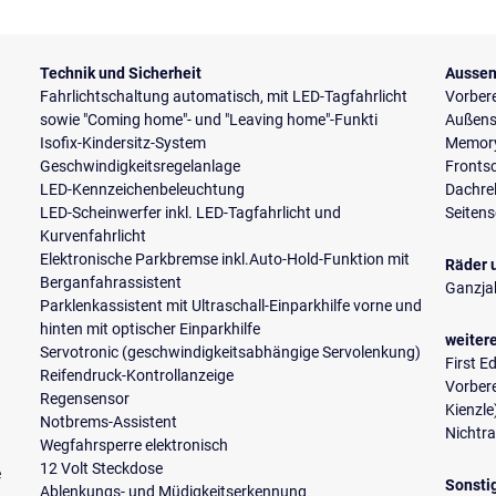
Technik und Sicherheit
Aussen
Fahrlichtschaltung automatisch, mit LED-Tagfahrlicht
Vorbere
sowie "Coming home"- und "Leaving home"-Funkti
Außensp
Isofix-Kindersitz-System
Memory
Geschwindigkeitsregelanlage
Frontsc
LED-Kennzeichenbeleuchtung
Dachrel
LED-Scheinwerfer inkl. LED-Tagfahrlicht und
Seiten
Kurvenfahrlicht
Elektronische Parkbremse inkl.Auto-Hold-Funktion mit
Räder 
Berganfahrassistent
Ganzja
Parklenkassistent mit Ultraschall-Einparkhilfe vorne und
hinten mit optischer Einparkhilfe
weiter
Servotronic (geschwindigkeitsabhängige Servolenkung)
First E
Reifendruck-Kontrollanzeige
Vorbere
Regensensor
Kienzle
Notbrems-Assistent
Nichtr
Wegfahrsperre elektronisch
12 Volt Steckdose
e
Sonsti
Ablenkungs- und Müdigkeitserkennung