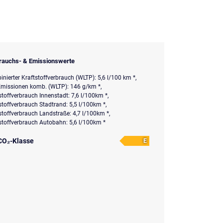
rauchs- & Emissionswerte
nierter Kraftstoffverbrauch (WLTP): 5,6 l/100 km *,
missionen komb. (WLTP): 146 g/km *,
stoffverbrauch Innenstadt: 7,6 l/100km *,
stoffverbrauch Stadtrand: 5,5 l/100km *,
stoffverbrauch Landstraße: 4,7 l/100km *,
stoffverbrauch Autobahn: 5,6 l/100km *
CO₂-Klasse
E