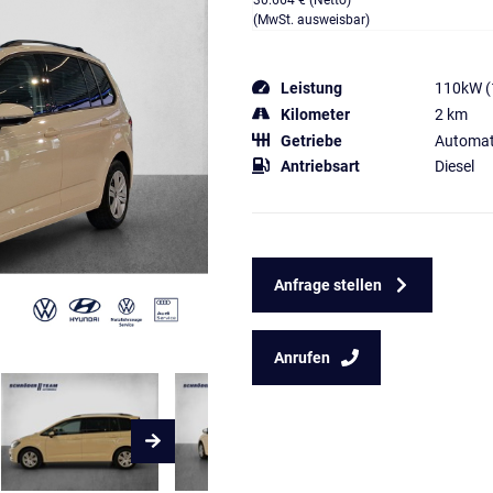
30.664 € (Netto)
(MwSt. ausweisbar)
Leistung
110kW (
Kilometer
2 km
Getriebe
Automat
Antriebsart
Diesel
Anfrage stellen
Anrufen