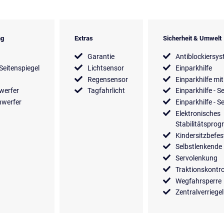
ng
Extras
Sicherheit & Umwelt
Garantie
Antiblockiersy
 Seitenspiegel
Lichtsensor
Einparkhilfe
Regensensor
Einparkhilfe mi
werfer
Tagfahrlicht
Einparkhilfe - 
nwerfer
Einparkhilfe - 
Elektronisches
Stabilitätspro
Kindersitzbefe
Selbstlenkende 
Servolenkung
Traktionskontro
Wegfahrsperre
Zentralverriege