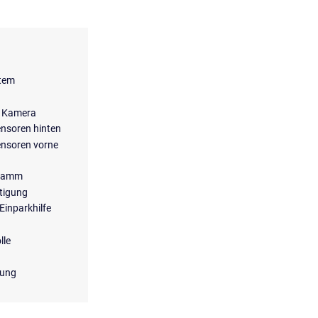
stem
t Kamera
Sensoren hinten
Sensoren vorne
gramm
stigung
Einparkhilfe
lle
lung