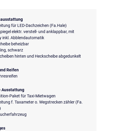
ausstattung
itung für LED-Dachzeichen (Fa.Hale)
iegel elektr. verstell- und anklappbar, mit
 inkl. Abblendautomatik
heibe beheizbar
ing, schwarz
scheiben hinten und Heckscheibe abgedunkelt
und Reifen
hresreifen
e Ausstattung
dition-Paket für Taxi-Mietwagen
itung f. Taxameter o. Wegstrecken zähler (Fa.
)
aucherfahrzeug
ges