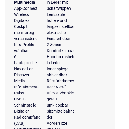
Multimedia
in Leder, mit
App-Connect
Schaltwippen
Wireless
Lenksäule
Digitales
höhen- und
Cockpit
längseinstellbar
mehrfarbig
elektrische
verschiedene
Fensterheber
Info-Profile
2-Zonen
wählbar
Komfortklimaautomatik
6
Handbremshebelgriff
Lautsprecher
in Leder
Navigation
Innenspiegel
Discover
abblendbar
Media
Rückfahrkamera
Infotainment-
Rear View"
Paket
Rücksitzbanklehne,
USB-C-
geteilt
Schnittstelle
umklappbar
Digitaler
Sitzmittelbahnen
Radioempfang
der
(DAB)
Vordersitze