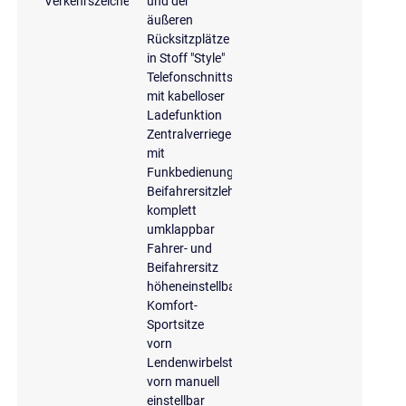
Verkehrszeichenerkennung
und der
äußeren
Rücksitzplätze
in Stoff "Style"
Telefonschnittstelle
mit kabelloser
Ladefunktion
Zentralverriegelung
mit
Funkbedienung
Beifahrersitzlehne
komplett
umklappbar
Fahrer- und
Beifahrersitz
höheneinstellbar
Komfort-
Sportsitze
vorn
Lendenwirbelstütze
vorn manuell
einstellbar