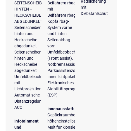
Radsicherung
SEITENSCHEIBEN
Beifahrerairbag
mit
HINTEN +
mit
Diebstahlschutz
HECKSCHEIBE
Beifahrerairbagdeaktivierung
ABGEDUNKELT
Kopfairbag-
Seitenscheiben
System vorne
hinten und
und hinten
Heckscheibe
Seitenairbag
abgedunkelt
vorn
Seitenscheiben
Umfeldbeobachtungssystem
hinten und
(Front assist),
Heckscheibe
Notbremsassistent
abgedunkelt
Parkassistenzsystem
Umfeldbeleuchtung
Innenlichtpaket
mit
Elektronisches
Lichtprojektion
Stabilitätsprogramm
Automatische
(ESP)
Distanzregelung
ACC
Innenausstattung
Gepäckraumboden
Infotainment
höheneinstellbar
und
Multifunkionslenkrad