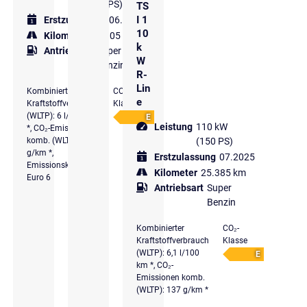
(116 PS)
TS
I 1
Erstzulassung
06.2024
10
Kilometer
30.905 km
k
Antriebsart
Super
W
Benzin
R-
Lin
Kombinierter
CO₂-
e
Kraftstoffverbrauch
Klasse
(WLTP): 6 l/100 km
E
Leistung
110 kW
*, CO₂-Emissionen
komb. (WLTP): 136
(150 PS)
g/km *,
Erstzulassung
07.2025
Emissionsklasse
Kilometer
25.385 km
Euro 6
Antriebsart
Super
Benzin
Kombinierter
CO₂-
Kraftstoffverbrauch
Klasse
(WLTP): 6,1 l/100
E
km *, CO₂-
Emissionen komb.
(WLTP): 137 g/km *