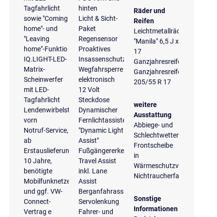
Tagfahrlicht
hinten
Räder und
sowie "Coming
Licht & Sicht-
Reifen
home"- und
Paket
Leichtmetallräder
"Leaving
Regensensor
"Manila" 6,5 J x
home"-Funktio
Proaktives
17
IQ.LIGHT-LED-
Insassenschutzsystem
Ganzjahresreifen
Matrix-
Wegfahrsperre
Ganzjahresreifen
Scheinwerfer
elektronisch
205/55 R 17
mit LED-
12 Volt
Tagfahrlicht
Steckdose
weitere
Lendenwirbelstützen
Dynamischer
Ausstattung
vorn
Fernlichtassistent
Abbiege- und
Notruf-Service,
"Dynamic Light
Schlechtwetterlicht
ab
Assist"
Frontscheibe
Erstauslieferung
Fußgängererkennung
in
10 Jahre,
Travel Assist
Wärmeschutzverglasung
benötigte
inkl. Lane
Nichtraucherfahrzeug
Mobilfunknetze
Assist
und ggf. VW-
Berganfahrassistent
Sonstige
Connect-
Servolenkung
Informationen
Vertrag e
Fahrer- und