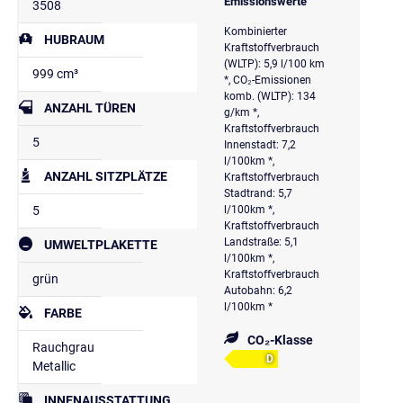
Emissionswerte
3508
Kombinierter
HUBRAUM
Kraftstoffverbrauch
(WLTP): 5,9 l/100 km
999 cm³
*, CO₂-Emissionen
komb. (WLTP): 134
ANZAHL TÜREN
g/km *,
Kraftstoffverbrauch
5
Innenstadt: 7,2
l/100km *,
ANZAHL SITZPLÄTZE
Kraftstoffverbrauch
Stadtrand: 5,7
5
l/100km *,
Kraftstoffverbrauch
Landstraße: 5,1
UMWELTPLAKETTE
l/100km *,
Kraftstoffverbrauch
grün
Autobahn: 6,2
l/100km *
FARBE
CO₂-Klasse
Rauchgrau
D
Metallic
INNENAUSSTATTUNG