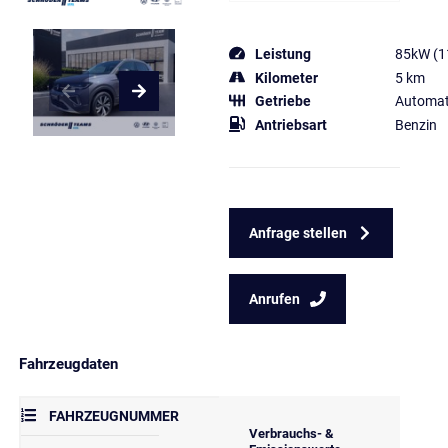
Leistung
85kW (1
Kilometer
5 km
Getriebe
Automat
Antriebsart
Benzin
Anfrage stellen
Anrufen
Fahrzeugdaten
FAHRZEUGNUMMER
Verbrauchs- &