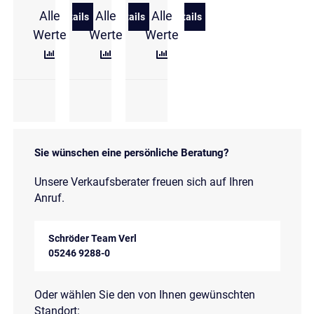
Alle
Alle
Alle
Details
Details
Details
zu Volkswagen T-Cross 1.0 TSI DSG Style Paket Ma
zu Volkswagen T-Cross 1.0 l TSI DSG E
zu Volkswagen T-Cross R-L
Werte
Werte
Werte
Sie wünschen eine persönliche Beratung?
Unsere Verkaufsberater freuen sich auf Ihren
Anruf.
Schröder Team Verl
05246 9288-0
Oder wählen Sie den von Ihnen gewünschten
Standort: