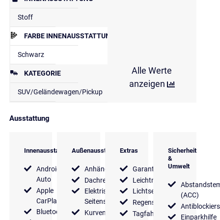
Stoff
FARBE INNENAUSSTATTUNG
Schwarz
Alle Werte
KATEGORIE
anzeigen
SUV/Geländewagen/Pickup
Ausstattung
Innenausstattung
Außenausstattung
Extras
Sicherheit
&
Umwelt
Android
Anhängerkupplung
Garantie
Auto
Dachreling
Leichtmetallfelgen
Abstandste
Apple
Elektrische
Lichtsensor
(ACC)
CarPlay
Seitenspiegel
Regensensor
Antiblockier
Bluetooth
Kurvenlicht
Tagfahrlicht
Einparkhilfe