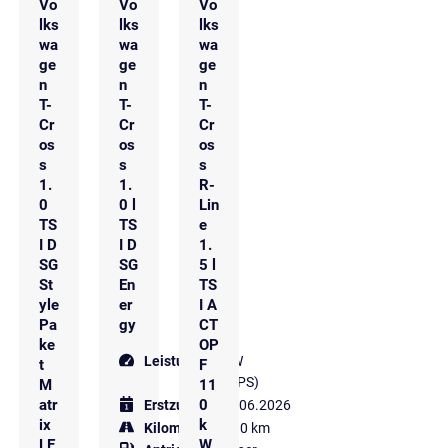
Vo
Vo
Vo
lks
lks
lks
wa
wa
wa
ge
ge
ge
n
n
n
T-
T-
T-
Cr
Cr
Cr
os
os
os
s
s
s
1.
1.
R-
0
0 l
Lin
TS
TS
e
I D
I D
1.
SG
SG
5 l
St
En
TS
yle
er
I A
Pa
gy
CT
ke
OP
Leistung
85 kW
t
F
(116 PS)
M
11
atr
0
Erstzulassung
06.2026
ix
k
Kilometer
4.990 km
LE
W