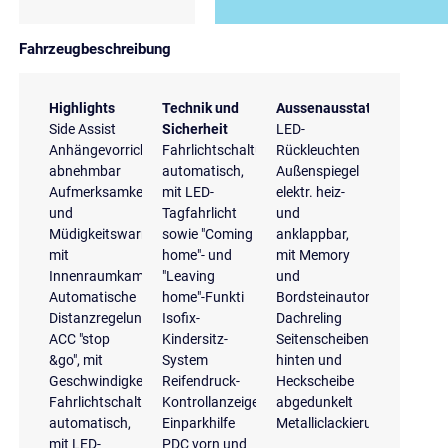
Fahrzeugbeschreibung
Highlights
Technik und
Aussenausstattung
Side Assist
Sicherheit
LED-
Anhängevorrichtung
Fahrlichtschaltung
Rückleuchten
abnehmbar
automatisch,
Außenspiegel
Aufmerksamkeits-
mit LED-
elektr. heiz-
und
Tagfahrlicht
und
Müdigkeitswarnung
sowie "Coming
anklappbar,
mit
home"- und
mit Memory
Innenraumkamera
"Leaving
und
Automatische
home"-Funkti
Bordsteinautomatik
Distanzregelung
Isofix-
Dachreling
ACC "stop
Kindersitz-
Seitenscheiben
&go", mit
System
hinten und
Geschwindigkeitsbegrenzer
Reifendruck-
Heckscheibe
Fahrlichtschaltung
Kontrollanzeige
abgedunkelt
automatisch,
Einparkhilfe
Metalliclackierung
mit LED-
PDC vorn und