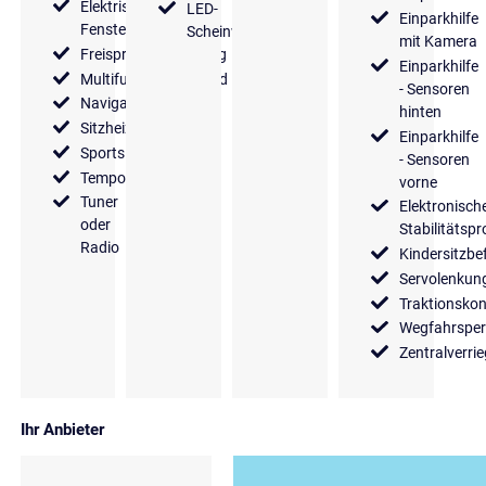
Elektrische
LED-
Einparkhilfe
Fensterheber
Scheinwerfer
mit Kamera
Freisprecheinrichtung
Einparkhilfe
Multifunktionslenkrad
- Sensoren
Navigationssystem
hinten
Sitzheizung
Einparkhilfe
Sportsitze
- Sensoren
Tempomat
vorne
Tuner
Elektronisch
oder
Stabilitäts
Radio
Kindersitzbe
Servolenkun
Traktionskon
Wegfahrsper
Zentralverri
Ihr Anbieter