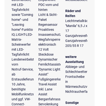
mit LED-
PDC vorn und
Tagfahrlicht
hinten
Räder und
sowie "Coming
Licht & Sicht-
Reifen
home"- und
Paket
Leichtmetallräder
"Leaving
Regensensor
"Manila" 6,5 J x
home"-Funktio
Proaktives
17
IQ.LIGHT-LED-
Insassenschutzsystem
Ganzjahresreifen
Matrix-
Wegfahrsperre
Ganzjahresreifen
Scheinwerfer
elektronisch
205/55 R 17
mit LED-
12 Volt
Tagfahrlicht
Steckdose
weitere
Lendenwirbelstützen
Dynamischer
Ausstattung
vorn
Fernlichtassistent
Abbiege- und
Notruf-Service,
"Dynamic Light
Schlechtwetterlicht
ab
Assist"
Frontscheibe
Erstauslieferung
Fußgängererkennung
in
10 Jahre,
Travel Assist
Wärmeschutzverglasung
benötigte
inkl. Lane
Nichtraucherfahrzeug
Mobilfunknetze
Assist
und ggf. VW-
Berganfahrassistent
Sonstige
Connect-
Servolenkung