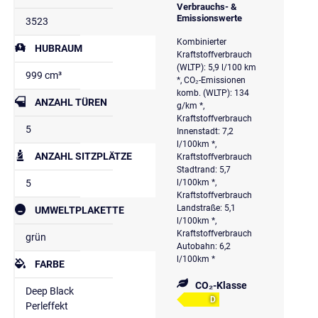
Verbrauchs- &
Emissionswerte
3523
Kombinierter
HUBRAUM
Kraftstoffverbrauch
(WLTP): 5,9 l/100 km
999 cm³
*, CO₂-Emissionen
komb. (WLTP): 134
ANZAHL TÜREN
g/km *,
Kraftstoffverbrauch
5
Innenstadt: 7,2
l/100km *,
ANZAHL SITZPLÄTZE
Kraftstoffverbrauch
Stadtrand: 5,7
5
l/100km *,
Kraftstoffverbrauch
Landstraße: 5,1
UMWELTPLAKETTE
l/100km *,
Kraftstoffverbrauch
grün
Autobahn: 6,2
l/100km *
FARBE
CO₂-Klasse
Deep Black
D
Perleffekt