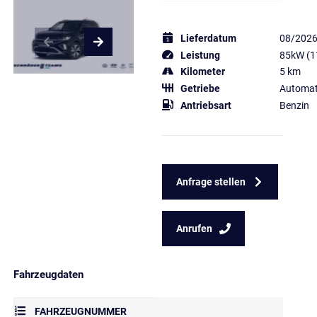
Lieferdatum
08/202
Leistung
85kW (1
Kilometer
5 km
Getriebe
Automat
Antriebsart
Benzin
Anfrage stellen
Anrufen
Fahrzeugdaten
FAHRZEUGNUMMER