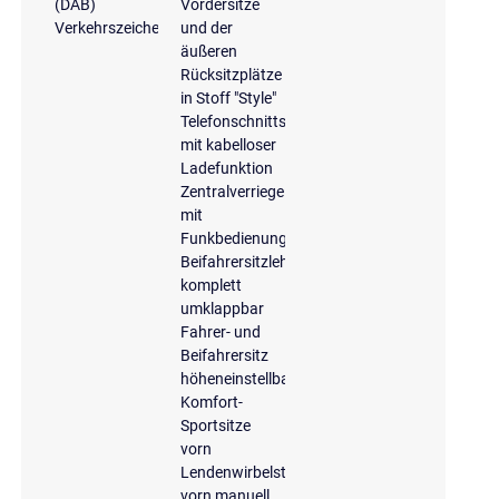
(DAB)
Vordersitze
Verkehrszeichenerkennung
und der
äußeren
Rücksitzplätze
in Stoff "Style"
Telefonschnittstelle
mit kabelloser
Ladefunktion
Zentralverriegelung
mit
Funkbedienung
Beifahrersitzlehne
komplett
umklappbar
Fahrer- und
Beifahrersitz
höheneinstellbar
Komfort-
Sportsitze
vorn
Lendenwirbelstütze
vorn manuell