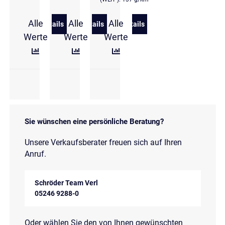
Alle
Alle
Alle
Details
Details
Details
zu Volkswagen T-Cross 1.0 TSI DSG Style Paket Ma
zu Volkswagen T-Cross 1.0 l TSI DSG E
zu Volkswagen T-Cross R-L
Werte
Werte
Werte
Sie wünschen eine persönliche Beratung?
Unsere Verkaufsberater freuen sich auf Ihren
Anruf.
Schröder Team Verl
05246 9288-0
Oder wählen Sie den von Ihnen gewünschten