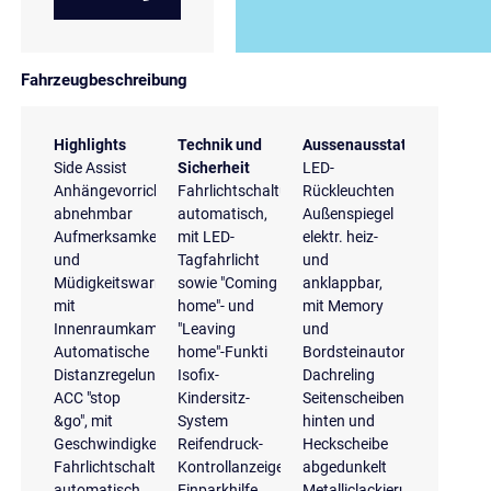
Fahrzeugbeschreibung
Highlights
Technik und
Aussenausstattung
Side Assist
Sicherheit
LED-
Anhängevorrichtung
Fahrlichtschaltung
Rückleuchten
abnehmbar
automatisch,
Außenspiegel
Aufmerksamkeits-
mit LED-
elektr. heiz-
und
Tagfahrlicht
und
Müdigkeitswarnung
sowie "Coming
anklappbar,
mit
home"- und
mit Memory
Innenraumkamera
"Leaving
und
Automatische
home"-Funkti
Bordsteinautomatik
Distanzregelung
Isofix-
Dachreling
ACC "stop
Kindersitz-
Seitenscheiben
&go", mit
System
hinten und
Geschwindigkeitsbegrenzer
Reifendruck-
Heckscheibe
Fahrlichtschaltung
Kontrollanzeige
abgedunkelt
automatisch,
Einparkhilfe
Metalliclackierung