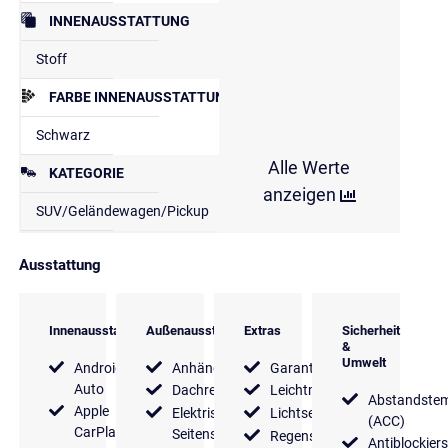
INNENAUSSTATTUNG
Stoff
FARBE INNENAUSSTATTUNG
Schwarz
Alle Werte
KATEGORIE
anzeigen
SUV/Geländewagen/Pickup
Ausstattung
Innenausstattung
Außenausstattung
Extras
Sicherheit
&
Umwelt
Android
Anhängerkupplung
Garantie
Auto
Dachreling
Leichtmetallfelgen
Abstandste
Apple
Elektrische
Lichtsensor
(ACC)
CarPlay
Seitenspiegel
Regensensor
Antiblockier