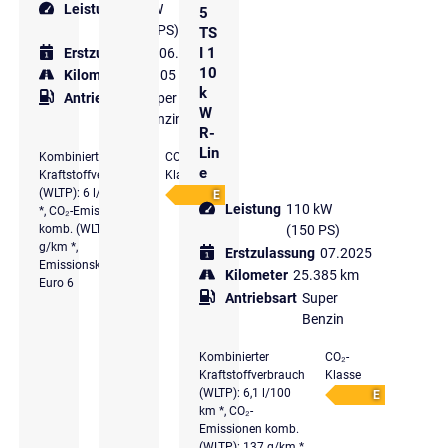
Leistung
85 kW
5
(116 PS)
TS
I 1
Erstzulassung
06.2024
10
Kilometer
30.905 km
k
Antriebsart
Super
W
Benzin
R-
Lin
Kombinierter
CO₂-
e
Kraftstoffverbrauch
Klasse
(WLTP): 6 l/100 km
E
Leistung
110 kW
*, CO₂-Emissionen
komb. (WLTP): 136
(150 PS)
g/km *,
Erstzulassung
07.2025
Emissionsklasse
Kilometer
25.385 km
Euro 6
Antriebsart
Super
Benzin
Kombinierter
CO₂-
Kraftstoffverbrauch
Klasse
(WLTP): 6,1 l/100
E
km *, CO₂-
Emissionen komb.
(WLTP): 137 g/km *