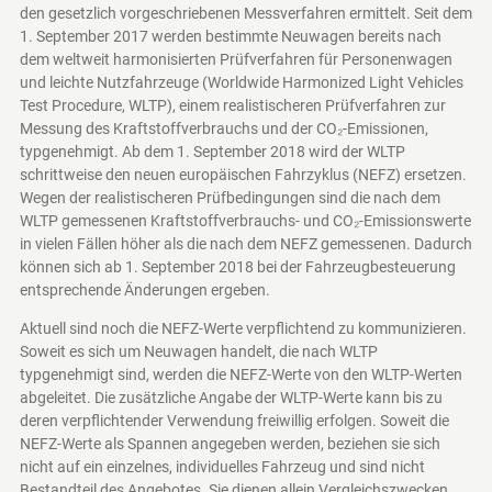
den gesetzlich vorgeschriebenen Messverfahren ermittelt. Seit dem
1. September 2017 werden bestimmte Neuwagen bereits nach
dem weltweit harmonisierten Prüfverfahren für Personenwagen
und leichte Nutzfahrzeuge (Worldwide Harmonized Light Vehicles
Test Procedure, WLTP), einem realistischeren Prüfverfahren zur
Messung des Kraftstoffverbrauchs und der CO₂-Emissionen,
typgenehmigt. Ab dem 1. September 2018 wird der WLTP
schrittweise den neuen europäischen Fahrzyklus (NEFZ) ersetzen.
Wegen der realistischeren Prüfbedingungen sind die nach dem
WLTP gemessenen Kraftstoffverbrauchs- und CO₂-Emissionswerte
in vielen Fällen höher als die nach dem NEFZ gemessenen. Dadurch
können sich ab 1. September 2018 bei der Fahrzeugbesteuerung
entsprechende Änderungen ergeben.
Aktuell sind noch die NEFZ-Werte verpflichtend zu kommunizieren.
Soweit es sich um Neuwagen handelt, die nach WLTP
typgenehmigt sind, werden die NEFZ-Werte von den WLTP-Werten
abgeleitet. Die zusätzliche Angabe der WLTP-Werte kann bis zu
deren verpflichtender Verwendung freiwillig erfolgen. Soweit die
NEFZ-Werte als Spannen angegeben werden, beziehen sie sich
nicht auf ein einzelnes, individuelles Fahrzeug und sind nicht
Bestandteil des Angebotes. Sie dienen allein Vergleichszwecken