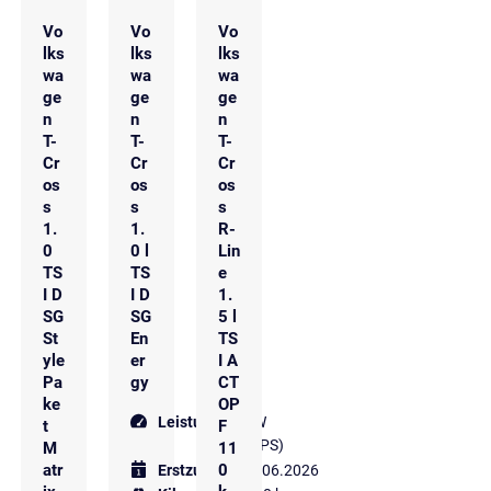
Vo
Vo
Vo
lks
lks
lks
wa
wa
wa
ge
ge
ge
n
n
n
T-
T-
T-
Cr
Cr
Cr
os
os
os
s
s
s
1.
1.
R-
0
0 l
Lin
TS
TS
e
I D
I D
1.
SG
SG
5 l
St
En
TS
yle
er
I A
Pa
gy
CT
ke
OP
Leistung
85 kW
t
F
(116 PS)
M
11
atr
0
Erstzulassung
06.2026