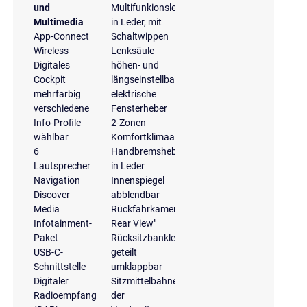
und
Multifunkionslenkrad
Multimedia
in Leder, mit
App-Connect
Schaltwippen
Wireless
Lenksäule
Digitales
höhen- und
Cockpit
längseinstellbar
mehrfarbig
elektrische
verschiedene
Fensterheber
Info-Profile
2-Zonen
wählbar
Komfortklimaautomatik
6
Handbremshebelgriff
Lautsprecher
in Leder
Navigation
Innenspiegel
Discover
abblendbar
Media
Rückfahrkamera
Infotainment-
Rear View"
Paket
Rücksitzbanklehne,
USB-C-
geteilt
Schnittstelle
umklappbar
Digitaler
Sitzmittelbahnen
Radioempfang
der