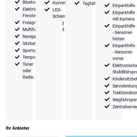
Bluetooth
Kurvenlicht
Tagfahrlicht
Einparkhilfe
Elektrische
LED-
Einparkhilfe
Fensterheber
Scheinwerfer
mit Kamera
Freisprecheinrichtung
Einparkhilfe
Multifunktionslenkrad
- Sensoren
Navigationssystem
hinten
Sitzheizung
Einparkhilfe
Sportsitze
- Sensoren
Tempomat
vorne
Tuner
Elektronisch
oder
Stabilitäts
Radio
Kindersitzbe
Servolenkun
Traktionskon
Wegfahrsper
Zentralverri
Ihr Anbieter