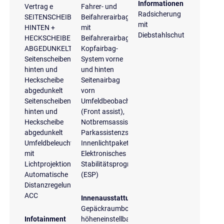
Informationen
Vertrag e
Fahrer- und
Radsicherung
SEITENSCHEIBEN
Beifahrerairbag
mit
HINTEN +
mit
Diebstahlschutz
HECKSCHEIBE
Beifahrerairbagdeaktivierung
ABGEDUNKELT
Kopfairbag-
Seitenscheiben
System vorne
hinten und
und hinten
Heckscheibe
Seitenairbag
abgedunkelt
vorn
Seitenscheiben
Umfeldbeobachtungssystem
hinten und
(Front assist),
Heckscheibe
Notbremsassistent
abgedunkelt
Parkassistenzsystem
Umfeldbeleuchtung
Innenlichtpaket
mit
Elektronisches
Lichtprojektion
Stabilitätsprogramm
Automatische
(ESP)
Distanzregelung
ACC
Innenausstattung
Gepäckraumboden
Infotainment
höheneinstellbar