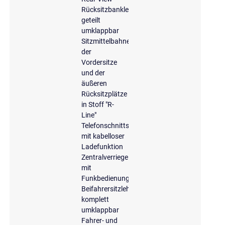
Rücksitzbanklehne,
geteilt
umklappbar
Sitzmittelbahnen
der
Vordersitze
und der
äußeren
Rücksitzplätze
in Stoff "R-
Line"
Telefonschnittstelle
mit kabelloser
Ladefunktion
Zentralverriegelung
mit
Funkbedienung
Beifahrersitzlehne
komplett
umklappbar
Fahrer- und