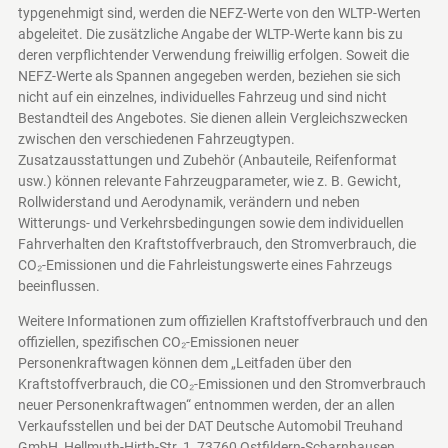
typgenehmigt sind, werden die NEFZ-Werte von den WLTP-Werten
abgeleitet. Die zusätzliche Angabe der WLTP-Werte kann bis zu
deren verpflichtender Verwendung freiwillig erfolgen. Soweit die
NEFZ-Werte als Spannen angegeben werden, beziehen sie sich
nicht auf ein einzelnes, individuelles Fahrzeug und sind nicht
Bestandteil des Angebotes. Sie dienen allein Vergleichszwecken
zwischen den verschiedenen Fahrzeugtypen.
Zusatzausstattungen und Zubehör (Anbauteile, Reifenformat
usw.) können relevante Fahrzeugparameter, wie z. B. Gewicht,
Rollwiderstand und Aerodynamik, verändern und neben
Witterungs- und Verkehrsbedingungen sowie dem individuellen
Fahrverhalten den Kraftstoffverbrauch, den Stromverbrauch, die
CO₂-Emissionen und die Fahrleistungswerte eines Fahrzeugs
beeinflussen.
Weitere Informationen zum offiziellen Kraftstoffverbrauch und den
offiziellen, spezifischen CO₂-Emissionen neuer
Personenkraftwagen können dem „Leitfaden über den
Kraftstoffverbrauch, die CO₂-Emissionen und den Stromverbrauch
neuer Personenkraftwagen“ entnommen werden, der an allen
Verkaufsstellen und bei der DAT Deutsche Automobil Treuhand
GmbH, Hellmuth-Hirth-Str. 1, 73760 Ostfildern-Scharnhausen