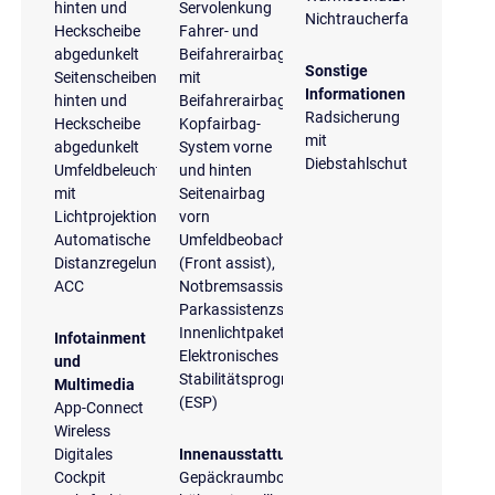
hinten und
Servolenkung
Nichtraucherfahrzeug
Heckscheibe
Fahrer- und
abgedunkelt
Beifahrerairbag
Sonstige
Seitenscheiben
mit
Informationen
hinten und
Beifahrerairbagdeaktivierung
Radsicherung
Heckscheibe
Kopfairbag-
mit
abgedunkelt
System vorne
Diebstahlschutz
Umfeldbeleuchtung
und hinten
mit
Seitenairbag
Lichtprojektion
vorn
Automatische
Umfeldbeobachtungssystem
Distanzregelung
(Front assist),
ACC
Notbremsassistent
Parkassistenzsystem
Innenlichtpaket
Infotainment
Elektronisches
und
Stabilitätsprogramm
Multimedia
(ESP)
App-Connect
Wireless
Digitales
Innenausstattung
Cockpit
Gepäckraumboden