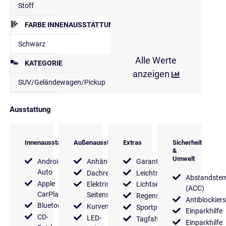
Stoff
FARBE INNENAUSSTATTUNG
Schwarz
Alle Werte
KATEGORIE
anzeigen
SUV/Geländewagen/Pickup
Ausstattung
Innenausstattung
Außenausstattung
Extras
Sicherheit
&
Umwelt
Android
Anhängerkupplung
Garantie
Auto
Dachreling
Leichtmetallfelgen
Abstandste
Apple
Elektrische
Lichtsensor
(ACC)
CarPlay
Seitenspiegel
Regensensor
Antiblockier
Bluetooth
Kurvenlicht
Sportpaket
Einparkhilfe
CD-
LED-
Tagfahrlicht
Einparkhilfe