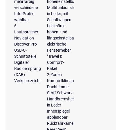
mehrfarbig
höheneinstellbar
verschiedene
Multifunkionslenkrad
Info-Profile
in Leder, mit
wählbar
Schaltwippen
6
Lenksäule
Lautsprecher
höhen- und
Navigation
längseinstellbar
Discover Pro
elektrische
USB-C-
Fensterheber
Schnittstelle
"Travel &
Digitaler
Comfort"-
Radioempfang
Paket
(DAB)
2-Zonen
Verkehrszeichenerkennung
Komfortklimaautomatik
Dachhimmel
Stoff Schwarz
Handbremshebelgriff
in Leder
Innenspiegel
abblendbar
Rückfahrkamera
Rear View"