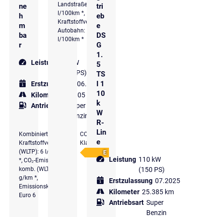
Landstraße: 4,9
ne
tri
l/100km *,
h
eb
Kraftstoffverbrauch
m
e
Autobahn: 6,1
ba
DS
l/100km *
r
G
1.
Leistung
85 kW
5
(116 PS)
TS
I 1
Erstzulassung
06.2024
10
Kilometer
30.905 km
k
Antriebsart
Super
W
Benzin
R-
Lin
Kombinierter
CO₂-
e
Kraftstoffverbrauch
Klasse
(WLTP): 6 l/100 km
E
Leistung
110 kW
*, CO₂-Emissionen
komb. (WLTP): 136
(150 PS)
g/km *,
Erstzulassung
07.2025
Emissionsklasse
Kilometer
25.385 km
Euro 6
Antriebsart
Super
Benzin