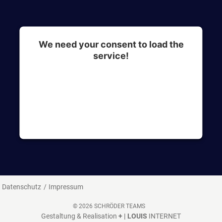
We need your consent to load the
service!
This content is not permitted to load due to
trackers that are not disclosed to the visitor. The
website owner needs to setup the site with their
CMP to add this content to the list of
technologies used.
Datenschutz
Impressum
© 2026 SCHRÖDER TEAMS
Gestaltung & Realisation
+ | LOUIS
INTERNET