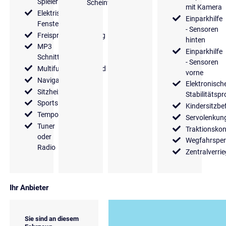
Spieler
Scheinwerfer
mit Kamera
Elektrische
Einparkhilfe
Fensterheber
- Sensoren
Freisprecheinrichtung
hinten
MP3
Einparkhilfe
Schnittstelle
- Sensoren
Multifunktionslenkrad
vorne
Navigationssystem
Elektronisch
Sitzheizung
Stabilitäts
Sportsitze
Kindersitzbe
Tempomat
Servolenkun
Tuner
Traktionskon
oder
Wegfahrsper
Radio
Zentralverri
Ihr Anbieter
Sie sind an diesem