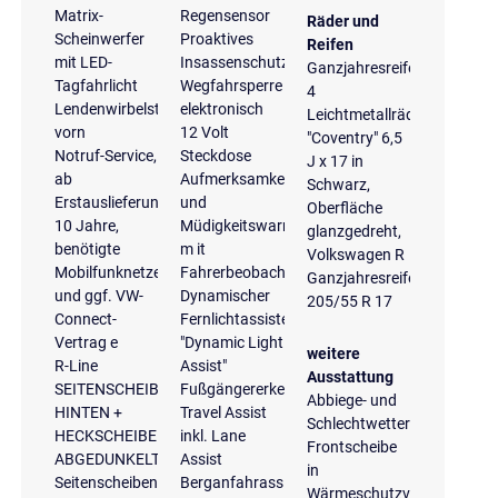
Matrix-
Regensensor
Räder und
Scheinwerfer
Proaktives
Reifen
mit LED-
Insassenschutzsystem
Ganzjahresreifen
Tagfahrlicht
Wegfahrsperre
4
Lendenwirbelstützen
elektronisch
Leichtmetallräder
vorn
12 Volt
"Coventry" 6,5
Notruf-Service,
Steckdose
J x 17 in
ab
Aufmerksamkeits-
Schwarz,
Erstauslieferung
und
Oberfläche
10 Jahre,
Müdigkeitswarnung
glanzgedreht,
benötigte
m it
Volkswagen R
Mobilfunknetze
Fahrerbeobachtungskamera
Ganzjahresreifen
und ggf. VW-
Dynamischer
205/55 R 17
Connect-
Fernlichtassistent
Vertrag e
"Dynamic Light
weitere
R-Line
Assist"
Ausstattung
SEITENSCHEIBEN
Fußgängererkennung
Abbiege- und
HINTEN +
Travel Assist
Schlechtwetterlicht
HECKSCHEIBE
inkl. Lane
Frontscheibe
ABGEDUNKELT
Assist
in
Seitenscheiben
Berganfahrassistent
Wärmeschutzverglasung