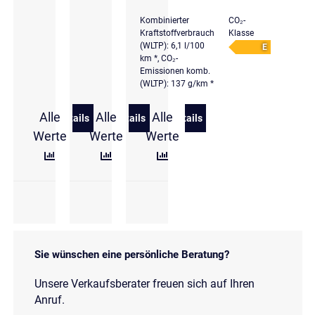
Kombinierter
CO₂-
Kraftstoffverbrauch
Klasse
(WLTP): 6,1 l/100
E
km *, CO₂-
Emissionen komb.
(WLTP): 137 g/km *
Alle
Alle
Alle
Details
Details
Details
zu Volkswagen T-Cross 1.0 TSI DSG Style Paket Ma
zu Volkswagen T-Cross 1.0 l TSI DSG E
zu Volkswagen T-Cross R-L
Werte
Werte
Werte
Sie wünschen eine persönliche Beratung?
Unsere Verkaufsberater freuen sich auf Ihren
Anruf.