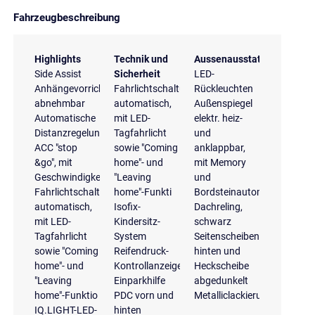
Fahrzeugbeschreibung
Highlights
Technik und
Aussenausstattung
Side Assist
Sicherheit
LED-
Anhängevorrichtung
Fahrlichtschaltung
Rückleuchten
abnehmbar
automatisch,
Außenspiegel
Automatische
mit LED-
elektr. heiz-
Distanzregelung
Tagfahrlicht
und
ACC "stop
sowie "Coming
anklappbar,
&go", mit
home"- und
mit Memory
Geschwindigkeitsbegrenzer
"Leaving
und
Fahrlichtschaltung
home"-Funkti
Bordsteinautomatik
automatisch,
Isofix-
Dachreling,
mit LED-
Kindersitz-
schwarz
Tagfahrlicht
System
Seitenscheiben
sowie "Coming
Reifendruck-
hinten und
home"- und
Kontrollanzeige
Heckscheibe
"Leaving
Einparkhilfe
abgedunkelt
home"-Funktio
PDC vorn und
Metalliclackierung
IQ.LIGHT-LED-
hinten