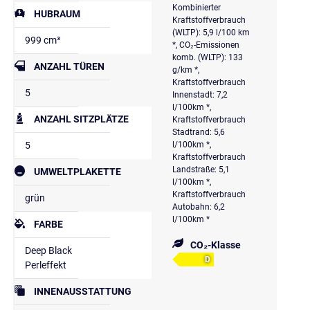
Kombinierter
HUBRAUM
Kraftstoffverbrauch
(WLTP): 5,9 l/100 km
999 cm³
*, CO₂-Emissionen
komb. (WLTP): 133
ANZAHL TÜREN
g/km *,
Kraftstoffverbrauch
5
Innenstadt: 7,2
l/100km *,
ANZAHL SITZPLÄTZE
Kraftstoffverbrauch
Stadtrand: 5,6
5
l/100km *,
Kraftstoffverbrauch
Landstraße: 5,1
UMWELTPLAKETTE
l/100km *,
Kraftstoffverbrauch
grün
Autobahn: 6,2
l/100km *
FARBE
CO₂-Klasse
Deep Black
D
Perleffekt
INNENAUSSTATTUNG