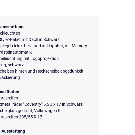
ausstattung
ckleuchten
Style"-Paket mit Dach in Schwarz
iegel elektr. heiz- und anklappbar, mit Memory
rdsteinautomatik
beleuchtung mit Logoprojektion
ing, schwarz
scheiben hinten und Heckscheibe abgedunkelt
clackierung
und Reifen
hresreifen
tmetallräder "Coventry" 6,5 J x 17 in Schwarz,
äche glanzgedreht, Volkswagen R
hresreifen 205/55 R 17
e Ausstattung