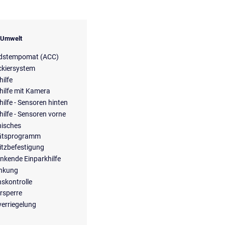
& Umwelt
dstempomat (ACC)
ckiersystem
hilfe
hilfe mit Kamera
hilfe - Sensoren hinten
hilfe - Sensoren vorne
nisches
tätsprogramm
itzbefestigung
enkende Einparkhilfe
enkung
nskontrolle
rsperre
verriegelung