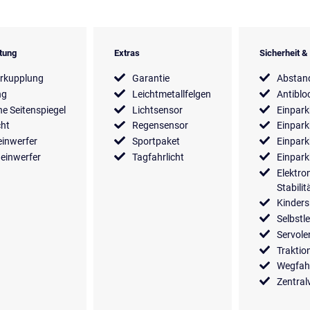
tung
Extras
Sicherheit 
rkupplung
Garantie
Abstan
ng
Leichtmetallfelgen
Antiblo
he Seitenspiegel
Lichtsensor
Einpark
cht
Regensensor
Einpark
inwerfer
Sportpaket
Einpark
einwerfer
Tagfahrlicht
Einpark
Elektro
Stabili
Kinders
Selbstl
Servol
Traktio
Wegfah
Zentral