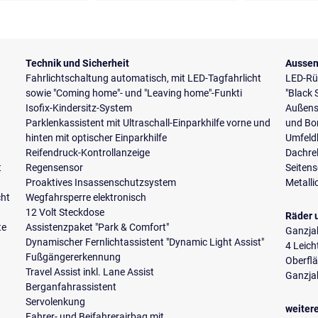
Technik und Sicherheit
Aussen
Fahrlichtschaltung automatisch, mit LED-Tagfahrlicht
LED-Rü
sowie "Coming home"- und "Leaving home"-Funkti
"Black 
Isofix-Kindersitz-System
Außensp
Parklenkassistent mit Ultraschall-Einparkhilfe vorne und
und Bo
hinten mit optischer Einparkhilfe
Umfeld
Reifendruck-Kontrollanzeige
Dachrel
t
Regensensor
Seiten
Proaktives Insassenschutzsystem
Metalli
cht
Wegfahrsperre elektronisch
12 Volt Steckdose
Räder 
te
Assistenzpaket "Park & Comfort"
Ganzja
Dynamischer Fernlichtassistent "Dynamic Light Assist"
4 Leich
Fußgängererkennung
Oberfl
Travel Assist inkl. Lane Assist
Ganzja
Berganfahrassistent
Servolenkung
weiter
Fahrer- und Beifahrerairbag mit