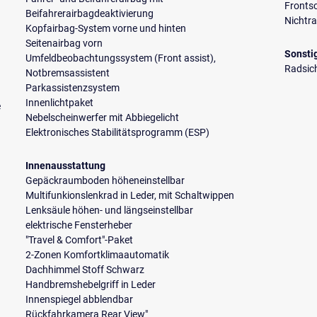
Fronts
Beifahrerairbagdeaktivierung
Nichtr
Kopfairbag-System vorne und hinten
Seitenairbag vorn
Sonsti
Umfeldbeobachtungssystem (Front assist),
Radsic
Notbremsassistent
Parkassistenzsystem
Innenlichtpaket
e
Nebelscheinwerfer mit Abbiegelicht
Elektronisches Stabilitätsprogramm (ESP)
Innenausstattung
Gepäckraumboden höheneinstellbar
Multifunkionslenkrad in Leder, mit Schaltwippen
Lenksäule höhen- und längseinstellbar
elektrische Fensterheber
"Travel & Comfort"-Paket
2-Zonen Komfortklimaautomatik
Dachhimmel Stoff Schwarz
Handbremshebelgriff in Leder
Innenspiegel abblendbar
Rückfahrkamera Rear View"