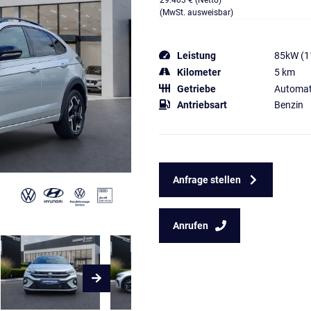
29.403 € (Netto)
(MwSt. ausweisbar)
Leistung
85kW (1
Kilometer
5 km
Getriebe
Automat
Antriebsart
Benzin
Anfrage stellen
Anrufen