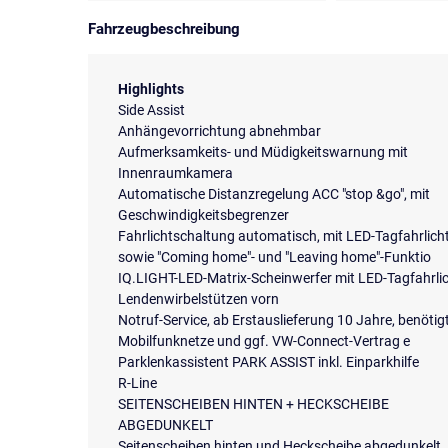
Fahrzeugbeschreibung
Highlights
Side Assist
Anhängevorrichtung abnehmbar
Aufmerksamkeits- und Müdigkeitswarnung mit
Innenraumkamera
Automatische Distanzregelung ACC "stop &go", mit
Geschwindigkeitsbegrenzer
Fahrlichtschaltung automatisch, mit LED-Tagfahrlich
sowie "Coming home"- und "Leaving home"-Funktio
IQ.LIGHT-LED-Matrix-Scheinwerfer mit LED-Tagfahrli
Lendenwirbelstützen vorn
Notruf-Service, ab Erstauslieferung 10 Jahre, benötig
Mobilfunknetze und ggf. VW-Connect-Vertrag e
Parklenkassistent PARK ASSIST inkl. Einparkhilfe
R-Line
SEITENSCHEIBEN HINTEN + HECKSCHEIBE
ABGEDUNKELT
Seitenscheiben hinten und Heckscheibe abgedunkelt