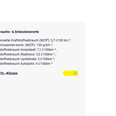
rauchs- & Emissionswerte
nierter Kraftstoffverbrauch (WLTP): 5,7 l/100 km *,
missionen komb. (WLTP): 130 g/km *,
stoffverbrauch Innenstadt: 7,1 l/100km *,
stoffverbrauch Stadtrand: 5,5 l/100km *,
stoffverbrauch Landstraße: 5 l/100km *,
stoffverbrauch Autobahn: 6 l/100km *
CO₂-Klasse
D