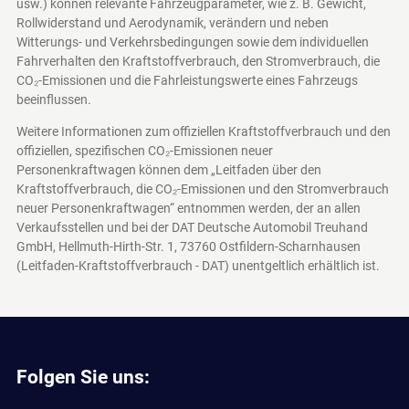
usw.) können relevante Fahrzeugparameter, wie z. B. Gewicht,
Rollwiderstand und Aerodynamik, verändern und neben
Witterungs- und Verkehrsbedingungen sowie dem individuellen
Fahrverhalten den Kraftstoffverbrauch, den Stromverbrauch, die
CO₂-Emissionen und die Fahrleistungswerte eines Fahrzeugs
beeinflussen.
Weitere Informationen zum offiziellen Kraftstoffverbrauch und den
offiziellen, spezifischen CO₂-Emissionen neuer
Personenkraftwagen können dem „Leitfaden über den
Kraftstoffverbrauch, die CO₂-Emissionen und den Stromverbrauch
neuer Personenkraftwagen“ entnommen werden, der an allen
Verkaufsstellen und bei der DAT Deutsche Automobil Treuhand
GmbH, Hellmuth-Hirth-Str. 1, 73760 Ostfildern-Scharnhausen
(Leitfaden-Kraftstoffverbrauch - DAT)
unentgeltlich erhältlich ist.
Folgen Sie uns: