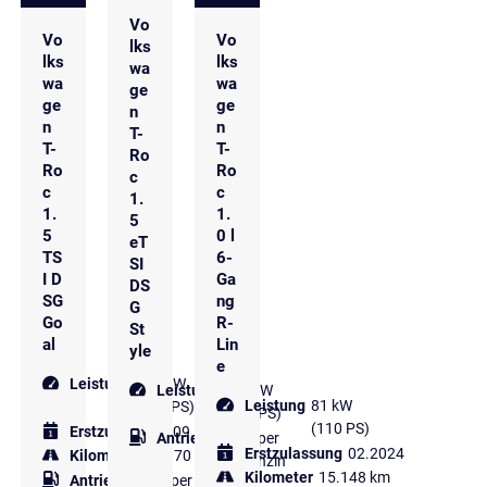
Vo
Vo
Vo
lks
lks
lks
wa
wa
wa
ge
ge
ge
n
n
n
T-
T-
T-
Ro
Ro
Ro
c
c
c
1.
1.
1.
5
5
0 l
eT
TS
6-
SI
I D
Ga
DS
SG
ng
G
Go
R-
St
al
Lin
yle
e
Leistung
110 kW
Leistung
110 kW
Leistung
81 kW
(150 PS)
(150 PS)
(110 PS)
Erstzulassung
09.2024
Antriebsart
Super
Erstzulassung
02.2024
Kilometer
36.970 km
Benzin
Kilometer
15.148 km
Antriebsart
Super