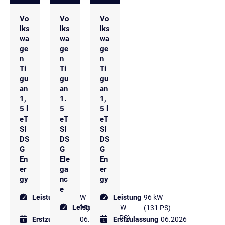
Vo
Vo
Vo
lks
lks
lks
wa
wa
wa
ge
ge
ge
n
n
n
Ti
Ti
Ti
gu
gu
gu
an
an
an
1,
1.
1,
5 l
5
5 l
eT
eT
eT
SI
SI
SI
DS
DS
DS
G
G
G
En
Ele
En
er
ga
er
gy
nc
gy
e
Leistung
110 kW
Leistung
96 kW
Leistung
110 kW
(150 PS)
(131 PS)
(150 PS)
Erstzulassung
06.2026
Erstzulassung
06.2026