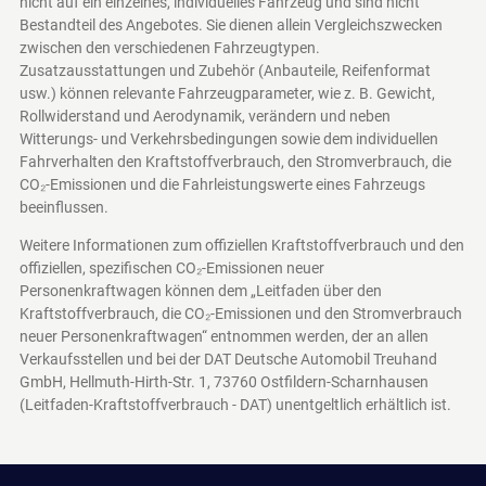
nicht auf ein einzelnes, individuelles Fahrzeug und sind nicht
Bestandteil des Angebotes. Sie dienen allein Vergleichszwecken
zwischen den verschiedenen Fahrzeugtypen.
Zusatzausstattungen und Zubehör (Anbauteile, Reifenformat
usw.) können relevante Fahrzeugparameter, wie z. B. Gewicht,
Rollwiderstand und Aerodynamik, verändern und neben
Witterungs- und Verkehrsbedingungen sowie dem individuellen
Fahrverhalten den Kraftstoffverbrauch, den Stromverbrauch, die
CO₂-Emissionen und die Fahrleistungswerte eines Fahrzeugs
beeinflussen.
Weitere Informationen zum offiziellen Kraftstoffverbrauch und den
offiziellen, spezifischen CO₂-Emissionen neuer
Personenkraftwagen können dem „Leitfaden über den
Kraftstoffverbrauch, die CO₂-Emissionen und den Stromverbrauch
neuer Personenkraftwagen“ entnommen werden, der an allen
Verkaufsstellen und bei der DAT Deutsche Automobil Treuhand
GmbH, Hellmuth-Hirth-Str. 1, 73760 Ostfildern-Scharnhausen
(Leitfaden-Kraftstoffverbrauch - DAT)
unentgeltlich erhältlich ist.