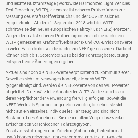
und leichte Nutzfahrzeuge (Worldwide Harmonized Light Vehicles
Test Procedure, WLTP), einem realistischeren Prüfverfahren zur
Messung des Kraftstoffverbrauchs und der CO₂-Emissionen,
typgenehmigt. Ab dem 1. September 2018 wird der WLTP
schrittweise den neuen europäischen Fahrzyklus (NEFZ) ersetzen.
Wegen der realistischeren Prüfbedingungen sind die nach dem
WLTP gemessenen Kraftstoffverbrauchs- und CO₂-Emissionswerte
in vielen Fällen höher als die nach dem NEFZ gemessenen. Dadurch
können sich ab 1. September 2018 bei der Fahrzeugbesteuerung
entsprechende Änderungen ergeben.
Aktuell sind noch die NEFZ-Werte verpflichtend zu kommunizieren.
Soweit es sich um Neuwagen handelt, die nach WLTP
typgenehmigt sind, werden die NEFZ-Werte von den WLTP-Werten
abgeleitet. Die zusätzliche Angabe der WLTP-Werte kann bis zu
deren verpflichtender Verwendung freiwillig erfolgen. Soweit die
NEFZ-Werte als Spannen angegeben werden, beziehen sie sich
nicht auf ein einzelnes, individuelles Fahrzeug und sind nicht
Bestandteil des Angebotes. Sie dienen allein Vergleichszwecken
zwischen den verschiedenen Fahrzeugtypen.
Zusatzausstattungen und Zubehör (Anbauteile, Reifenformat
usw.) können relevante Fahrzeugparameter, wie z. B. Gewicht,