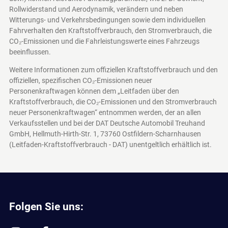
Rollwiderstand und Aerodynamik, verändern und neben
Witterungs- und Verkehrsbedingungen sowie dem individuellen
Fahrverhalten den Kraftstoffverbrauch, den Stromverbrauch, die
CO₂-Emissionen und die Fahrleistungswerte eines Fahrzeugs
beeinflussen.
Weitere Informationen zum offiziellen Kraftstoffverbrauch und den
offiziellen, spezifischen CO₂-Emissionen neuer
Personenkraftwagen können dem „Leitfaden über den
Kraftstoffverbrauch, die CO₂-Emissionen und den Stromverbrauch
neuer Personenkraftwagen“ entnommen werden, der an allen
Verkaufsstellen und bei der DAT Deutsche Automobil Treuhand
GmbH, Hellmuth-Hirth-Str. 1, 73760 Ostfildern-Scharnhausen
(Leitfaden-Kraftstoffverbrauch - DAT)
unentgeltlich erhältlich ist.
Folgen Sie uns: