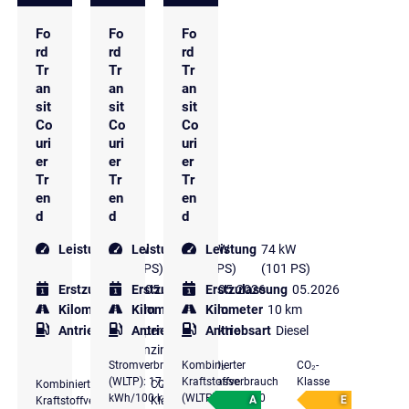
Fo
Fo
Fo
rd
rd
rd
Tr
Tr
Tr
an
an
an
sit
sit
sit
Co
Co
Co
uri
uri
uri
er
er
er
Tr
Tr
Tr
en
en
en
d
d
d
Leistung
92 kW
Leistung
100 kW
Leistung
74 kW
(125 PS)
(136 PS)
(101 PS)
Erstzulassung
Erstzulassung
05.2026
Erstzulassung
05.2026
05.2026
Kilometer
50 km
Kilometer
50 km
Kilometer
10 km
Antriebsart
Super
Antriebsart
Elektro
Antriebsart
Diesel
Benzin
Stromverbrauch
Kombinierter
CO₂-
CO₂-
(WLTP): 17,2
Kraftstoffverbrauch
Klasse
Klasse
Kombinierter
CO₂-
kWh/100 km *,
(WLTP): 5,4 l/100
A
E
Kraftstoffverbrauch
Klasse