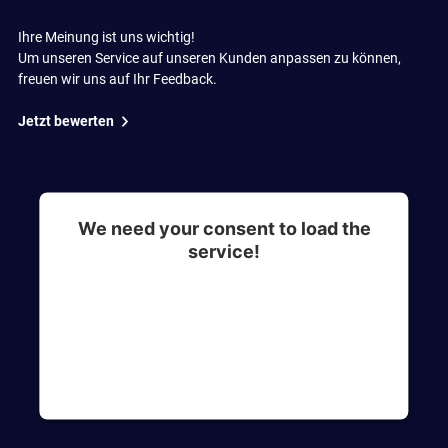
Ihre Meinung ist uns wichtig!
Um unseren Service auf unseren Kunden anpassen zu können,
freuen wir uns auf Ihr Feedback.
Jetzt bewerten
We need your consent to load the
service!
This content is not permitted to load due to
trackers that are not disclosed to the visitor. The
website owner needs to setup the site with their
CMP to add this content to the list of
technologies used.