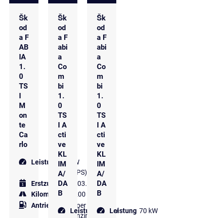
Šk
Šk
Šk
od
od
od
a F
a F
a F
AB
abi
abi
IA
a
a
1.
Co
Co
0
m
m
TS
bi
bi
I
1.
1.
M
0
0
on
TS
TS
te
I A
I A
Ca
cti
cti
rlo
ve
ve
KL
KL
Leistung
85 kW
IM
IM
(116 PS)
A/
A/
DA
DA
Erstzulassung
03.2025
B
B
Kilometer
14.200 km
Antriebsart
Super
Leistung
70 kW
Leistung
70 kW
Benzin