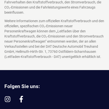
Fahrverhalten den Kraftstoffverbrauch, den Stromverbrauch, die
CO₂-Emissionen und die Fahrleistungswerte eines Fahrzeugs
beeinflussen.
Weitere Informationen zum offiziellen Kraftstoffverbrauch und den
offiziellen, spezifischen CO₂-Emissionen neuer
Personenkraftwagen können dem „Leitfaden über den
Kraftstoffverbrauch, die CO₂-Emissionen und den Stromverbrauch
neuer Personenkraftwagen“ entnommen werden, der an allen
Verkaufsstellen und bei der DAT Deutsche Automobil Treuhand
GmbH, Hellmuth-Hirth-Str. 1, 73760 Ostfildern-Scharnhausen
(Leitfaden-Kraftstoffverbrauch - DAT)
unentgeltlich erhältlich ist.
Folgen Sie uns: