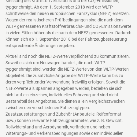
Messung des Kraftstoffverbrauchs und der CO₂-Emissionen,
typgenehmigt. Ab dem 1. September 2018 wird der WLTP
schrittweise den neuen europäischen Fahrzyklus (NEFZ) ersetzen.
Wegen der realistischeren Prüfbedingungen sind die nach dem
WLTP gemessenen Kraftstoffverbrauchs- und CO₂-Emissionswerte
in vielen Fällen höher als die nach dem NEFZ gemessenen. Dadurch
können sich ab 1. September 2018 bei der Fahrzeugbesteuerung
entsprechende Änderungen ergeben.
Aktuell sind noch die NEFZ-Werte verpflichtend zu kommunizieren.
Soweit es sich um Neuwagen handelt, die nach WLTP
typgenehmigt sind, werden die NEFZ-Werte von den WLTP-Werten
abgeleitet. Die zusätzliche Angabe der WLTP-Werte kann bis zu
deren verpflichtender Verwendung freiwillig erfolgen. Soweit die
NEFZ-Werte als Spannen angegeben werden, beziehen sie sich
nicht auf ein einzelnes, individuelles Fahrzeug und sind nicht
Bestandteil des Angebotes. Sie dienen allein Vergleichszwecken
zwischen den verschiedenen Fahrzeugtypen.
Zusatzausstattungen und Zubehör (Anbauteile, Reifenformat
usw.) können relevante Fahrzeugparameter, wie z. B. Gewicht,
Rollwiderstand und Aerodynamik, verändern und neben
Witterungs- und Verkehrsbedingungen sowie dem individuellen