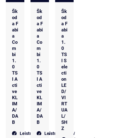
Šk
Šk
Šk
od
od
od
a F
a F
a F
abi
abi
abi
a
a
a
Co
Co
1.
m
m
0
bi
bi
TS
1.
1.
I S
0
0
ele
TS
TS
cti
I A
I A
on
cti
cti
LE
ve
ve
D/
KL
KL
VI
IM
IM
RT
A/
A/
UA
DA
DA
L/
B
B
SH
Z
Leistung
70 kW
Leistung
70 kW