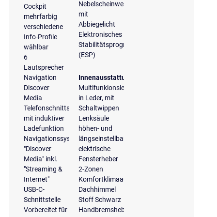
Nebelscheinwerfer
Cockpit
mit
mehrfarbig
Abbiegelicht
verschiedene
Elektronisches
Info-Profile
Stabilitätsprogramm
wählbar
(ESP)
6
Lautsprecher
Navigation
Innenausstattung
Discover
Multifunkionslenkrad
Media
in Leder, mit
Telefonschnittstelle
Schaltwippen
mit induktiver
Lenksäule
Ladefunktion
höhen- und
Navigationssystem
längseinstellbar
"Discover
elektrische
Media" inkl.
Fensterheber
"Streaming &
2-Zonen
Internet"
Komfortklimaautomatik
USB-C-
Dachhimmel
Schnittstelle
Stoff Schwarz
Vorbereitet für
Handbremshebelgriff