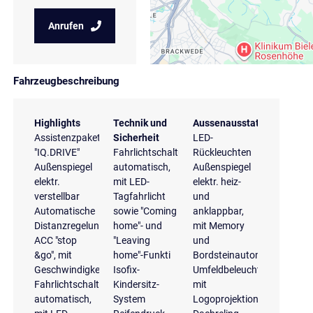
Anrufen
Fahrzeugbeschreibung
Highlights
Technik und
Aussenausstattung
Assistenzpaket
Sicherheit
LED-
"IQ.DRIVE"
Fahrlichtschaltung
Rückleuchten
Außenspiegel
automatisch,
Außenspiegel
elektr.
mit LED-
elektr. heiz-
verstellbar
Tagfahrlicht
und
Automatische
sowie "Coming
anklappbar,
Distanzregelung
home"- und
mit Memory
ACC "stop
"Leaving
und
&go", mit
home"-Funkti
Bordsteinautomatik
Geschwindigkeitsbegrenzer
Isofix-
Umfeldbeleuchtung
Fahrlichtschaltung
Kindersitz-
mit
automatisch,
System
Logoprojektion