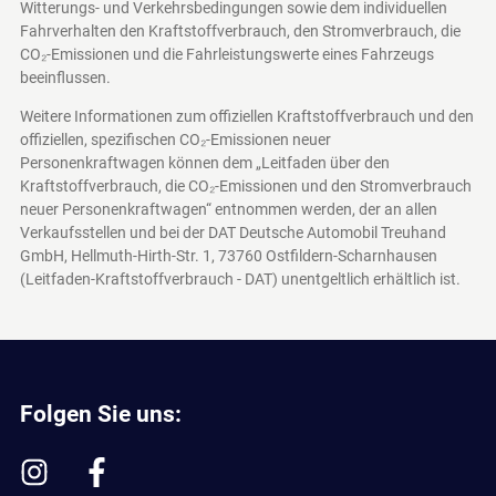
Witterungs- und Verkehrsbedingungen sowie dem individuellen
Fahrverhalten den Kraftstoffverbrauch, den Stromverbrauch, die
CO₂-Emissionen und die Fahrleistungswerte eines Fahrzeugs
beeinflussen.
Weitere Informationen zum offiziellen Kraftstoffverbrauch und den
offiziellen, spezifischen CO₂-Emissionen neuer
Personenkraftwagen können dem „Leitfaden über den
Kraftstoffverbrauch, die CO₂-Emissionen und den Stromverbrauch
neuer Personenkraftwagen“ entnommen werden, der an allen
Verkaufsstellen und bei der DAT Deutsche Automobil Treuhand
GmbH, Hellmuth-Hirth-Str. 1, 73760 Ostfildern-Scharnhausen
(Leitfaden-Kraftstoffverbrauch - DAT)
unentgeltlich erhältlich ist.
Folgen Sie uns: