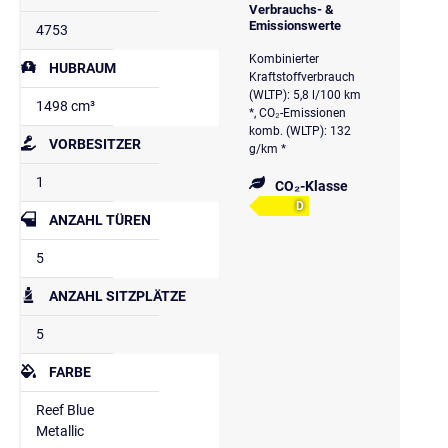
Verbrauchs- &
Emissionswerte
4753
Kombinierter
HUBRAUM
Kraftstoffverbrauch
(WLTP): 5,8 l/100 km
1498 cm³
*, CO₂-Emissionen
komb. (WLTP): 132
VORBESITZER
g/km *
1
CO₂-Klasse
D
ANZAHL TÜREN
5
ANZAHL SITZPLÄTZE
5
FARBE
Reef Blue
Metallic