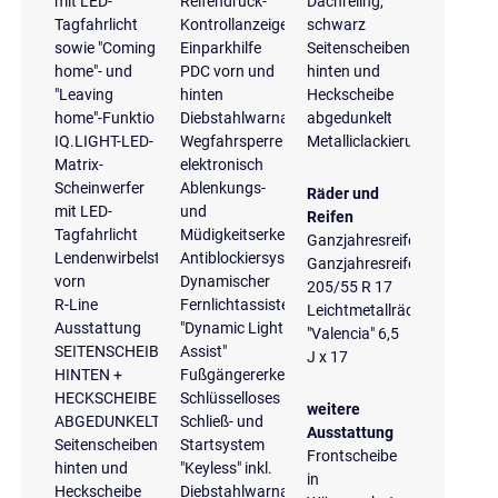
mit LED-
Reifendruck-
Dachreling,
Tagfahrlicht
Kontrollanzeige
schwarz
sowie "Coming
Einparkhilfe
Seitenscheiben
home"- und
PDC vorn und
hinten und
"Leaving
hinten
Heckscheibe
home"-Funktio
Diebstahlwarnanlage
abgedunkelt
IQ.LIGHT-LED-
Wegfahrsperre
Metalliclackierung
Matrix-
elektronisch
Scheinwerfer
Ablenkungs-
Räder und
mit LED-
und
Reifen
Tagfahrlicht
Müdigkeitserkennung
Ganzjahresreifen
Lendenwirbelstützen
Antiblockiersystem
Ganzjahresreifen
vorn
Dynamischer
205/55 R 17
R-Line
Fernlichtassistent
Leichtmetallräder
Ausstattung
"Dynamic Light
"Valencia" 6,5
SEITENSCHEIBEN
Assist"
J x 17
HINTEN +
Fußgängererkennung
HECKSCHEIBE
Schlüsselloses
weitere
ABGEDUNKELT
Schließ- und
Ausstattung
Seitenscheiben
Startsystem
Frontscheibe
hinten und
"Keyless" inkl.
in
Heckscheibe
Diebstahlwarnanlage