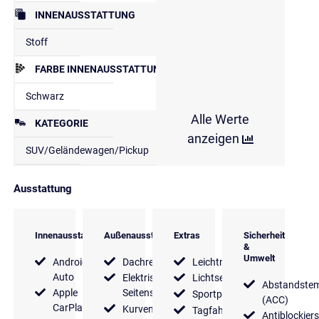
INNENAUSSTATTUNG
Stoff
FARBE INNENAUSSTATTUNG
Schwarz
Alle Werte
KATEGORIE
anzeigen
SUV/Geländewagen/Pickup
Ausstattung
Innenausstattung
Außenausstattung
Extras
Sicherheit
&
Umwelt
Android
Dachreling
Leichtmetallfelgen
Auto
Elektrische
Lichtsensor
Abstandste
Apple
Seitenspiegel
Sportpaket
(ACC)
CarPlay
Kurvenlicht
Tagfahrlicht
Antiblockier