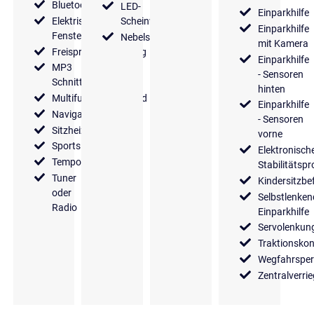
Bluetooth
LED-
Einparkhilfe
Elektrische
Scheinwerfer
Einparkhilfe
Fensterheber
Nebelscheinwerfer
mit Kamera
Freisprecheinrichtung
Einparkhilfe
MP3
- Sensoren
Schnittstelle
hinten
Multifunktionslenkrad
Einparkhilfe
Navigationssystem
- Sensoren
Sitzheizung
vorne
Sportsitze
Elektronisch
Tempomat
Stabilitäts
Tuner
Kindersitzbe
oder
Selbstlenken
Radio
Einparkhilfe
Servolenkun
Traktionskon
Wegfahrsper
Zentralverri