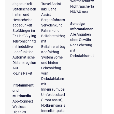
Wärmeschutzverglasung
abgedunkelt
Travel Assist
Nichtraucherfahrzeug
Seitenscheiben
inkl. Lane
HU/AU neu
hinten und
Assist
Heckscheibe
Berganfahrassistent
Sonstige
abgedunkelt
Servolenkung
Informationen
Stoßfänger im
Fahrer- und
Alle Angaben
"R-Line"-Styling
Beifahrerairbag
ohne Gewähr
Telefonschnittstelle
mit
Radsicherung
mit induktiver
Beifahrerairbagdeaktivierung
mit
Ladefunktion
Kopfairbag-
Diebstahlschutz
Automatische
System vorne
Distanzregelung
und hinten
ACC
Seitenairbag
R-Line Paket
vorn
Diebstahlalarmanlage
mit
Infotainment
Innenraumüberwachung
und
Umfeldbeobachtungssystem
Multimedia
(Front assist),
App-Connect
Notbremsassistent
Wireless
Innenlichtpaket
Digitales