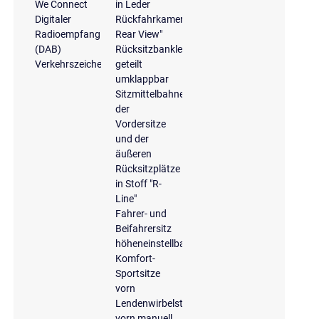
We Connect
in Leder
Digitaler
Rückfahrkamera
Radioempfang
Rear View"
(DAB)
Rücksitzbanklehne,
Verkehrszeichenerkennung
geteilt
umklappbar
Sitzmittelbahnen
der
Vordersitze
und der
äußeren
Rücksitzplätze
in Stoff "R-
Line"
Fahrer- und
Beifahrersitz
höheneinstellbar
Komfort-
Sportsitze
vorn
Lendenwirbelstütze
vorn manuell