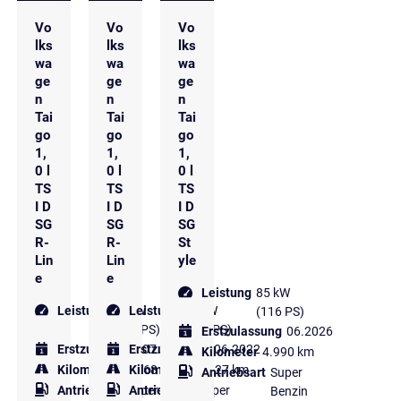
Vo
Vo
Vo
lks
lks
lks
wa
wa
wa
ge
ge
ge
n
n
n
Tai
Tai
Tai
go
go
go
1,
1,
1,
0 l
0 l
0 l
TS
TS
TS
I D
I D
I D
SG
SG
SG
R-
R-
St
Lin
Lin
yle
e
e
Leistung
85 kW
Leistung
81 kW
Leistung
81 kW
(116 PS)
(110 PS)
(110 PS)
Erstzulassung
06.2026
Erstzulassung
Erstzulassung
07.2023
06.2022
Kilometer
4.990 km
Kilometer
23.268 km
Kilometer
33.227 km
Antriebsart
Super
Antriebsart
Super
Antriebsart
Super
Benzin