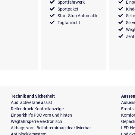
Sportfahrwerk
Einp
Sportpaket
Kind
Start-Stop Automatik
Selb
Tagfahrlicht
Serv
Wegf
Zent
Technik und Sicherheit
Aussen
Audi active lane assist
Außensp
Reifendruck-Kontrollanzeige
Fronts
Einparkhilfe PDC vorn und hinten
Komfort
Wegfahrsperre elektronisch
Gepäckr
Airbags vorn, Beifahrerairbag deaktivierbar
LED-He
Antiblockiersystem
und dy