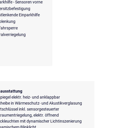
arkhilfe - Sensoren vorne
ersitzbefestigung
stlenkende Einparkhilfe
olenkung
ahrsperre
ralverriegelung
ausstattung
iegel elektr. heiz- und anklappbar
cheibe in Wärmeschutz- und Akustikverglasung
schlüssel inkl. sensorgesteuerter
aumentriegelung, elektr. öffnend
ckleuchten mit dynamischer Lichtinszenierung
namischem Blinklicht