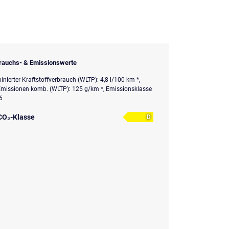
rauchs- & Emissionswerte
nierter Kraftstoffverbrauch (WLTP): 4,8 l/100 km *,
missionen komb. (WLTP): 125 g/km *, Emissionsklasse
6
CO₂-Klasse
D