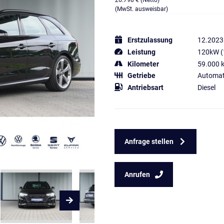
26.798 € (Netto)
(MwSt. ausweisbar)
Erstzulassung
12.2023
Leistung
120kW (
Kilometer
59.000 
Getriebe
Automat
Antriebsart
Diesel
Anfrage stellen
Anrufen