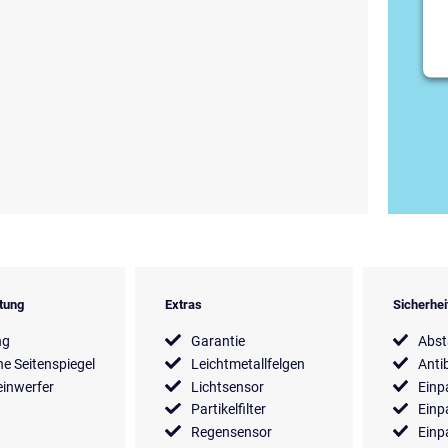
tung
Extras
Sicherhe
ng
Garantie
Abs
he Seitenspiegel
Leichtmetallfelgen
Anti
inwerfer
Lichtsensor
Einp
Partikelfilter
Einp
Regensensor
Einp