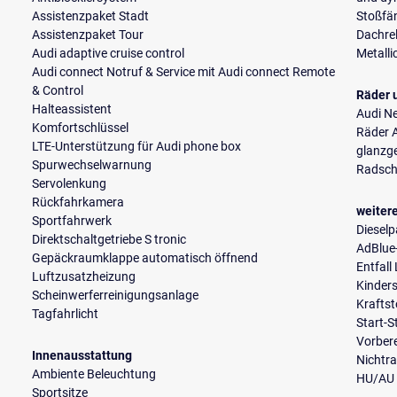
Assistenzpaket Stadt
Stoßfän
Assistenzpaket Tour
Dachrel
Audi adaptive cruise control
Metalli
Audi connect Notruf & Service mit Audi connect Remote
& Control
Räder 
Halteassistent
Audi N
Komfortschlüssel
Räder A
LTE-Unterstützung für Audi phone box
glanzge
Spurwechselwarnung
Radsch
Servolenkung
Rückfahrkamera
weiter
Sportfahrwerk
Dieselpa
Direktschaltgetriebe S tronic
AdBlue
Gepäckraumklappe automatisch öffnend
Entfall
Luftzusatzheizung
Kinders
Scheinwerferreinigungsanlage
Kraftst
Tagfahrlicht
Start-
Vorber
Innenausstattung
Nichtr
Ambiente Beleuchtung
HU/AU 
Sportsitze