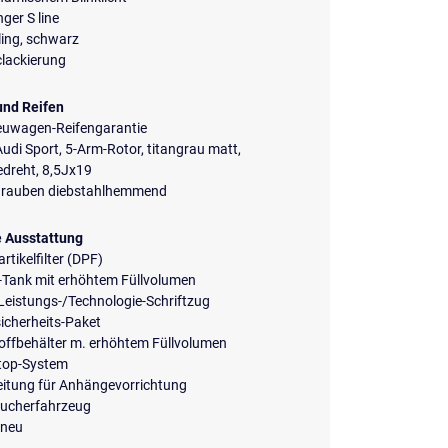
ger S line
ing, schwarz
clackierung
und Reifen
euwagen-Reifengarantie
udi Sport, 5-Arm-Rotor, titangrau matt,
dreht, 8,5Jx19
rauben diebstahlhemmend
e Ausstattung
rtikelfilter (DPF)
-Tank mit erhöhtem Füllvolumen
 Leistungs-/Technologie-Schriftzug
icherheits-Paket
offbehälter m. erhöhtem Füllvolumen
Stop-System
eitung für Anhängevorrichtung
aucherfahrzeug
neu