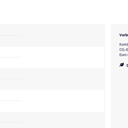
Verb
Kombi
CO₂-E
Euro 