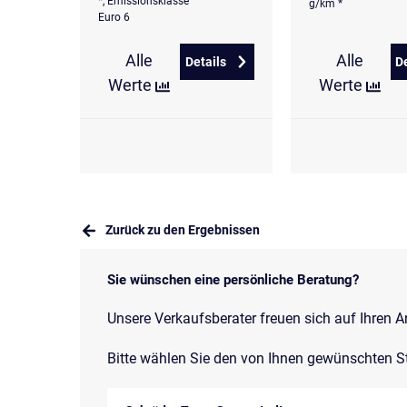
*, Emissionsklasse
g/km *
Euro 6
Alle
Alle
Details
D
zu Volkswagen Golf 2,0 l TDI DSG
Werte
Werte
Zurück zu den Ergebnissen
Sie wünschen eine persönliche Beratung?
Unsere Verkaufsberater freuen sich auf Ihren A
Bitte wählen Sie den von Ihnen gewünschten S