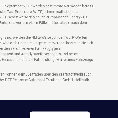
em 1. September 2017 werden bestimmte Neuwagen bereits
es Test Procedure, WLTP), einem realistischeren
WLTP schrittweise den neuen europäischen Fahrzyklus
issionswerte in vielen Fällen höher als die nach dem
igt sind, werden die NEFZ-Werte von den WLTP-Werten
EFZ-Werte als Spannen angegeben werden, beziehen sie sich
schen den verschiedenen Fahrzeugtypen.
iderstand und Aerodynamik, verändern und neben
₂-Emissionen und die Fahrleistungswerte eines Fahrzeugs
agen können dem „Leitfaden über den Kraftstoffverbrauch,
 der DAT Deutsche Automobil Treuhand GmbH, Hellmuth-