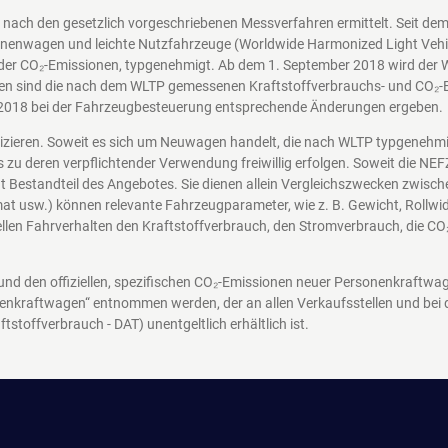
nach den gesetzlich vorgeschriebenen Messverfahren ermittelt. Seit d
nenwagen und leichte Nutzfahrzeuge (Worldwide Harmonized Light Vehicl
der CO₂-Emissionen, typgenehmigt. Ab dem 1. September 2018 wird der 
en sind die nach dem WLTP gemessenen Kraftstoffverbrauchs- und CO₂-Em
2018 bei der Fahrzeugbesteuerung entsprechende Änderungen ergeben.
nizieren. Soweit es sich um Neuwagen handelt, die nach WLTP typgenehm
s zu deren verpflichtender Verwendung freiwillig erfolgen. Soweit die N
icht Bestandteil des Angebotes. Sie dienen allein Vergleichszwecken zwi
at usw.) können relevante Fahrzeugparameter, wie z. B. Gewicht, Rollw
len Fahrverhalten den Kraftstoffverbrauch, den Stromverbrauch, die CO
 und den offiziellen, spezifischen CO₂-Emissionen neuer Personenkraftw
enkraftwagen“ entnommen werden, der an allen Verkaufsstellen und bei
ftstoffverbrauch - DAT)
unentgeltlich erhältlich ist.