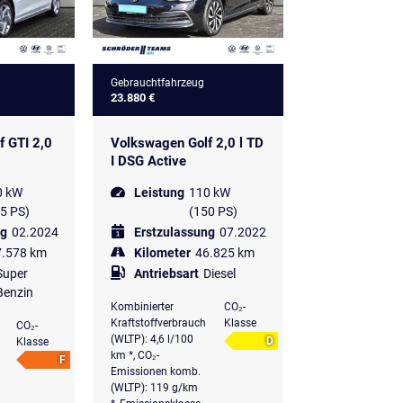
Gebrauchtfahrzeug
23.880 €
f GTI 2,0
Volkswagen Golf 2,0 l TD
I DSG Active
0 kW
Leistung
110 kW
5 PS)
(150 PS)
ng
02.2024
Erstzulassung
07.2022
7.578 km
Kilometer
46.825 km
Super
Antriebsart
Diesel
Benzin
Kombinierter
CO₂-
Kraftstoffverbrauch
Klasse
CO₂-
(WLTP): 4,6 l/100
D
Klasse
km *, CO₂-
F
Emissionen komb.
(WLTP): 119 g/km