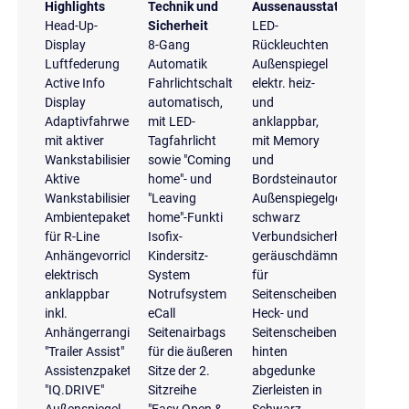
Highlights
Technik und
Aussenausstattung
Head-Up-
Sicherheit
LED-
Display
8-Gang
Rückleuchten
Luftfederung
Automatik
Außenspiegel
Active Info
Fahrlichtschaltung
elektr. heiz-
Display
automatisch,
und
Adaptivfahrwerk
mit LED-
anklappbar,
mit aktiver
Tagfahrlicht
mit Memory
Wankstabilisierung
sowie "Coming
und
Aktive
home"- und
Bordsteinautomatik
Wankstabilisierung
"Leaving
Außenspiegelgehäuse
Ambientepaket
home"-Funkti
schwarz
für R-Line
Isofix-
Verbundsicherheitsglas
Anhängevorrichtung
Kindersitz-
geräuschdämmend
elektrisch
System
für
anklappbar
Notrufsystem
Seitenscheiben;
inkl.
eCall
Heck- und
Anhängerrangierassistent
Seitenairbags
Seitenscheiben
"Trailer Assist"
für die äußeren
hinten
Assistenzpaket
Sitze der 2.
abgedunke
"IQ.DRIVE"
Sitzreihe
Zierleisten in
Außenspiegel
"Easy Open &
Schwarz