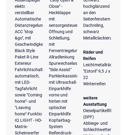
elektr.
Close" -
hochglänzend
verstellbar
Heckklappe
an den
Automatische
mit
Seitenfenstern
Distanzregelung
sensorgesteuerter
Dachreling,
ACC "stop
Öffnung und
schwarz
&go", mit
Schließung,
Metalliclackierung
Geschwindigkeitsbegrenzer
mit
Black Style
Fernentriegelung
Räder und
Paket R-Line
Allradlenkung
Reifen
Exterieur
Spurwechselassistent
Leichtmetallräder
Fahrlichtschaltung
"Side Assist"
"Estoril" 9,5 J x
automatisch,
Parklenkassistent
22
mit LED-
mit Ultraschall-
Winterreifen
Tagfahrlicht
Einparkhilfe
sowie "Coming
vorne und
weitere
home"- und
hinten mit
Ausstattung
"Leaving
optischer
Dieselpartikelfilter
home"-Funktio
Einparkhilfe
(DPF)
IQ.LIGHT - HD-
Kopfairbag-
Abbiege- und
Matrix-
System
Schlechtwetterlicht
Scheinwerfer
Reifendruck-