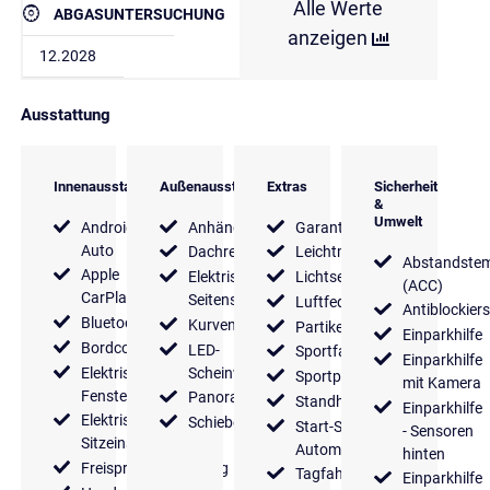
Alle Werte
ABGASUNTERSUCHUNG
anzeigen
12.2028
Ausstattung
Innenausstattung
Außenausstattung
Extras
Sicherheit
&
Umwelt
Android
Anhängerkupplung
Garantie
Auto
Dachreling
Leichtmetallfelgen
Abstandste
Apple
Elektrische
Lichtsensor
(ACC)
CarPlay
Seitenspiegel
Luftfederung
Antiblockier
Bluetooth
Kurvenlicht
Partikelfilter
Einparkhilfe
Bordcomputer
LED-
Sportfahrwerk
Einparkhilfe
Elektrische
Scheinwerfer
Sportpaket
mit Kamera
Fensterheber
Panoramadach
Standheizung
Einparkhilfe
Elektrische
Schiebedach
Start-Stop
- Sensoren
Sitzeinstellung
Automatik
hinten
Freisprecheinrichtung
Tagfahrlicht
Einparkhilfe