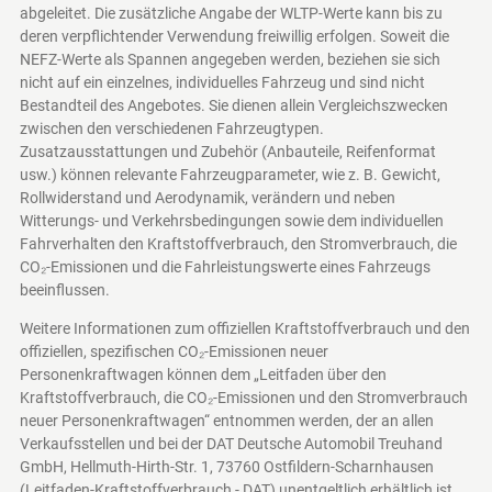
abgeleitet. Die zusätzliche Angabe der WLTP-Werte kann bis zu
deren verpflichtender Verwendung freiwillig erfolgen. Soweit die
NEFZ-Werte als Spannen angegeben werden, beziehen sie sich
nicht auf ein einzelnes, individuelles Fahrzeug und sind nicht
Bestandteil des Angebotes. Sie dienen allein Vergleichszwecken
zwischen den verschiedenen Fahrzeugtypen.
Zusatzausstattungen und Zubehör (Anbauteile, Reifenformat
usw.) können relevante Fahrzeugparameter, wie z. B. Gewicht,
Rollwiderstand und Aerodynamik, verändern und neben
Witterungs- und Verkehrsbedingungen sowie dem individuellen
Fahrverhalten den Kraftstoffverbrauch, den Stromverbrauch, die
CO₂-Emissionen und die Fahrleistungswerte eines Fahrzeugs
beeinflussen.
Weitere Informationen zum offiziellen Kraftstoffverbrauch und den
offiziellen, spezifischen CO₂-Emissionen neuer
Personenkraftwagen können dem „Leitfaden über den
Kraftstoffverbrauch, die CO₂-Emissionen und den Stromverbrauch
neuer Personenkraftwagen“ entnommen werden, der an allen
Verkaufsstellen und bei der DAT Deutsche Automobil Treuhand
GmbH, Hellmuth-Hirth-Str. 1, 73760 Ostfildern-Scharnhausen
(Leitfaden-Kraftstoffverbrauch - DAT)
unentgeltlich erhältlich ist.