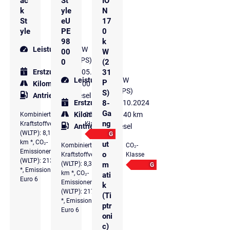
ac
St
IO
k
yle
N
St
eU
17
yle
PE
0
98
k
Leistung
210 kW
00
W
(286 PS)
0
(2
31
Erstzulassung
05.2024
Leistung
170 kW
P
Kilometer
57.700 km
(231 PS)
S)
Antriebsart
Diesel
8-
Erstzulassung
10.2024
Ga
Kilometer
25.040 km
Kombinierter
CO₂-
ng
Kraftstoffverbrauch
Klasse
Antriebsart
Diesel
-A
(WLTP): 8,1 l/100
G
km *, CO₂-
ut
Kombinierter
CO₂-
Emissionen komb.
o
Kraftstoffverbrauch
Klasse
(WLTP): 213 g/km
m
(WLTP): 8,3 l/100
G
*, Emissionsklasse
km *, CO₂-
ati
Euro 6
Emissionen komb.
k
(WLTP): 217 g/km
(Ti
*, Emissionsklasse
ptr
Euro 6
oni
c)