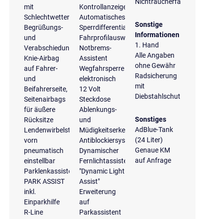
Nichtraucherfahrzeug
mit
Kontrollanzeige
Schlechtwetterlicht,
Automatisches
Sonstige
Begrüßungs-
Sperrdifferential
Informationen
und
Fahrprofilauswahl
1. Hand
Verabschiedungslicht
Notbrems-
Alle Angaben
Knie-Airbag
Assistent
ohne Gewähr
auf Fahrer-
Wegfahrsperre
Radsicherung
und
elektronisch
mit
Beifahrerseite,
12 Volt
Diebstahlschutz
Seitenairbags
Steckdose
für äußere
Ablenkungs-
Sonstiges
Rücksitze
und
AdBlue-Tank
Lendenwirbelstützen
Müdigkeitserkennung
(24 Liter)
vorn
Antiblockiersystem
Genaue KM
pneumatisch
Dynamischer
auf Anfrage
einstellbar
Fernlichtassistent
Parklenkassistent
"Dynamic Light
PARK ASSIST
Assist"
inkl.
Erweiterung
Einparkhilfe
auf
R-Line
Parkassistent