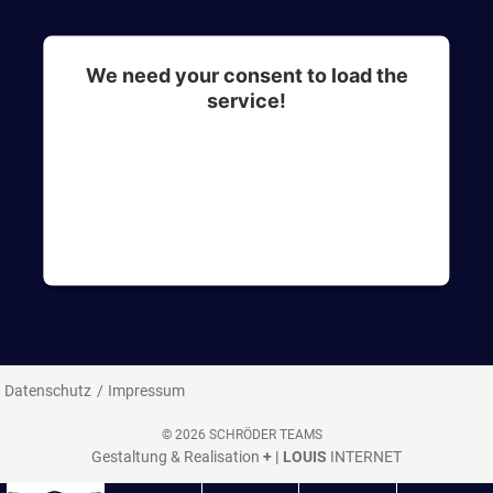
We need your consent to load the
service!
This content is not permitted to load due to
trackers that are not disclosed to the visitor. The
website owner needs to setup the site with their
CMP to add this content to the list of
technologies used.
Datenschutz
Impressum
© 2026 SCHRÖDER TEAMS
Gestaltung & Realisation
+ | LOUIS
INTERNET