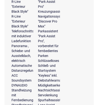
R-Line
"Park Assist
"Exterieur
Pro"
Black Style"
Kreuzungsassistent
R-Line
Navigationssystem
"Exterieur
"Discover Pro
Black Style"
Max"
Telefonschnittstelle
Parkassistent
mit induktiver
"Park Assist
Ladefunktion
Pro",
Panorama-,
vorbereitet für
Schiebe- und
fernbedientes
Ausstelldach,
Parken
elektrisch
Schlüsselloses
Automatische
Schließ- und
Distanzregelung
Startsystem
ACC
"Keyless" inkl.
Soundsystem
Diebstahlwarnanlage
DYNAUDIO
Müdigkeitserkennung
Standheizung
Nachtsichtassistent
mit
Servolenkung
Fernbedienung
Spurhalteassistent
Standheizung/-
Lane Assist