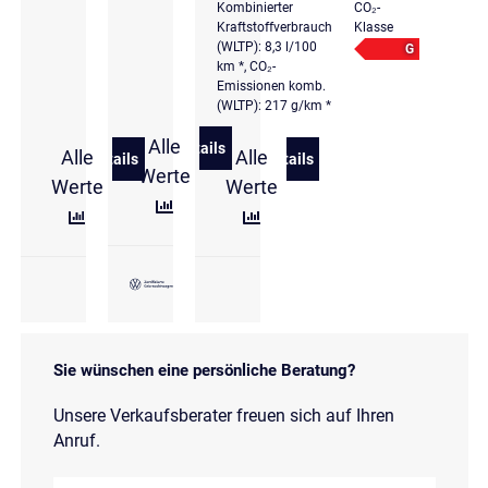
Kombinierter
CO₂-
Kraftstoffverbrauch
Klasse
(WLTP): 8,3 l/100
G
km *, CO₂-
Emissionen komb.
(WLTP): 217 g/km *
Alle
Details
Alle
Alle
zu Volkswagen Touareg 3.0 TDI 4 Motion
Details
Details
zu Volkswagen Touareg 3.0 l V6 TDI 4MOTION R-Line
zu Volkswagen Touareg Ele
Werte
Werte
Werte
Sie wünschen eine persönliche Beratung?
Unsere Verkaufsberater freuen sich auf Ihren
Anruf.