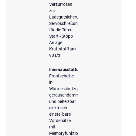
Verzurrösen
zur
Ladegutsicherung
Servoschließung
für die Türen
Start-/Stopp
Anlage
Kraftstofftank
90 Ltr
Innenausstattung
Frontscheibe
in
Wärmeschutzglas
geräuschdämmend
und beheizbar
elektrisch
einstellbare
Vordersitze
mit
Memoryfunktion