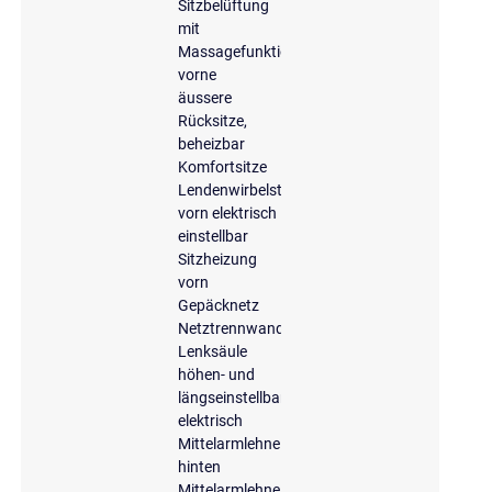
Sitzbelüftung
mit
Massagefunktion
vorne
äussere
Rücksitze,
beheizbar
Komfortsitze
Lendenwirbelstütze
vorn elektrisch
einstellbar
Sitzheizung
vorn
Gepäcknetz
Netztrennwand
Lenksäule
höhen- und
längseinstellbar,
elektrisch
Mittelarmlehne
hinten
Mittelarmlehne