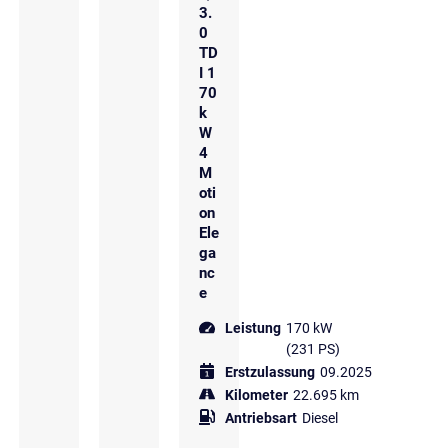
3.
0
TD
I 1
70
k
W
4
M
oti
on
Ele
ga
nc
e
Leistung
170 kW
(231 PS)
Erstzulassung
09.2025
Kilometer
22.695 km
Antriebsart
Diesel