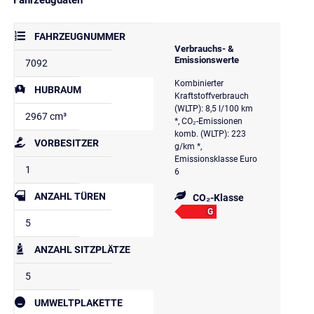
FAHRZEUGNUMMER
Verbrauchs- &
Emissionswerte
7092
Kombinierter
HUBRAUM
Kraftstoffverbrauch
(WLTP): 8,5 l/100 km
2967 cm³
*, CO₂-Emissionen
komb. (WLTP): 223
VORBESITZER
g/km *,
Emissionsklasse Euro
1
6
ANZAHL TÜREN
CO₂-Klasse
G
5
ANZAHL SITZPLÄTZE
5
UMWELTPLAKETTE