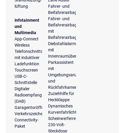
lüftung
Fahrer- und
Beifahrerairbag
Fahrer- und
Infotainment
Beifahrerairbag
und
mit
Multimedia
Beifahrerairbagdeaktivierung
App-Connect
Diebstahlalarmanlage
Wireless
mit
Telefonschnittstelle
Innenraumüberwachung
mit induktiver
Parkassistent
Ladefunktion
mit
Touchscreen
Umgebungsanzeige
USB-C-
und
Schnittstelle
Rückfahrkamera
Digitaler
Zuziehhilfe für
Radioempfang
Heckklappe
(DAB)
Dynamisches
Garagentoröffner
Kurvenfahrlicht
Verkehrszeichenerkennung
Scheinwerferreinigungsanlage
Connectivity-
230-Volt-
Paket
Steckdose