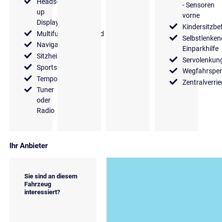
Heads-
- Sensoren
up
vorne
Display
Kindersitzbe
Multifunktionslenkrad
Selbstlenken
Navigationssystem
Einparkhilfe
Sitzheizung
Servolenkun
Sportsitze
Wegfahrsper
Tempomat
Zentralverri
Tuner
oder
Radio
Ihr Anbieter
Sie sind an diesem
Fahrzeug
interessiert?