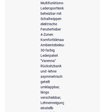
Multifunktions-
Ledersportlenkrad,
beheizbar mit
Schaltwippen
elektrische
Fensterheber
4-Zonen
Komfortklimaautomatik
Ambientebeleuchtung
30-farbig
Lederpaket
"Varenna"
Rücksitzbank
und -lehne
asymmetrisch
geteilt
umklappbar,
längs
verschiebbar,
Lehnenneigung
einstellb