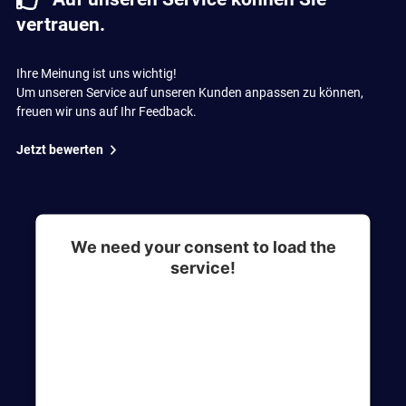
vertrauen.
Ihre Meinung ist uns wichtig!
Um unseren Service auf unseren Kunden anpassen zu können,
freuen wir uns auf Ihr Feedback.
Jetzt bewerten
We need your consent to load the
service!
This content is not permitted to load due to
trackers that are not disclosed to the visitor. The
website owner needs to setup the site with their
CMP to add this content to the list of
technologies used.