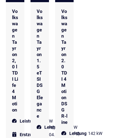
Vo
Vo
Vo
lks
lks
lks
wa
wa
wa
ge
ge
ge
n
n
n
Ta
Ta
Ta
yr
yr
yr
on
on
on
2,
1.
2.
0 l
5
0
TD
eT
TD
I Li
SI
I 4
fe
DS
M
4
G
oti
M
Ele
on
oti
ga
DS
on
nc
G
e
R-l
Leistung
142 kW
ine
Leistung
110 kW
(193 PS)
Leistung
142 kW
(150 PS)
Erstzulassung
04.2025