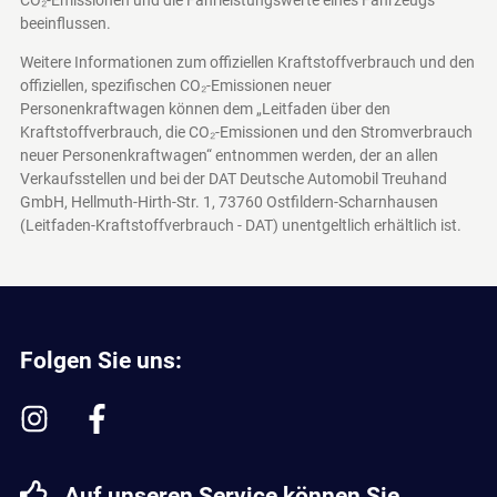
beeinflussen.
Weitere Informationen zum offiziellen Kraftstoffverbrauch und den
offiziellen, spezifischen CO₂-Emissionen neuer
Personenkraftwagen können dem „Leitfaden über den
Kraftstoffverbrauch, die CO₂-Emissionen und den Stromverbrauch
neuer Personenkraftwagen“ entnommen werden, der an allen
Verkaufsstellen und bei der DAT Deutsche Automobil Treuhand
GmbH, Hellmuth-Hirth-Str. 1, 73760 Ostfildern-Scharnhausen
(Leitfaden-Kraftstoffverbrauch - DAT)
unentgeltlich erhältlich ist.
Folgen Sie uns:
Auf unseren Service können Sie