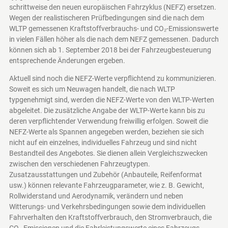
schrittweise den neuen europäischen Fahrzyklus (NEFZ) ersetzen.
Wegen der realistischeren Prüfbedingungen sind die nach dem
WLTP gemessenen Kraftstoffverbrauchs- und CO₂-Emissionswerte
in vielen Fällen höher als die nach dem NEFZ gemessenen. Dadurch
können sich ab 1. September 2018 bei der Fahrzeugbesteuerung
entsprechende Änderungen ergeben.
Aktuell sind noch die NEFZ-Werte verpflichtend zu kommunizieren.
Soweit es sich um Neuwagen handelt, die nach WLTP
typgenehmigt sind, werden die NEFZ-Werte von den WLTP-Werten
abgeleitet. Die zusätzliche Angabe der WLTP-Werte kann bis zu
deren verpflichtender Verwendung freiwillig erfolgen. Soweit die
NEFZ-Werte als Spannen angegeben werden, beziehen sie sich
nicht auf ein einzelnes, individuelles Fahrzeug und sind nicht
Bestandteil des Angebotes. Sie dienen allein Vergleichszwecken
zwischen den verschiedenen Fahrzeugtypen.
Zusatzausstattungen und Zubehör (Anbauteile, Reifenformat
usw.) können relevante Fahrzeugparameter, wie z. B. Gewicht,
Rollwiderstand und Aerodynamik, verändern und neben
Witterungs- und Verkehrsbedingungen sowie dem individuellen
Fahrverhalten den Kraftstoffverbrauch, den Stromverbrauch, die
CO₂-Emissionen und die Fahrleistungswerte eines Fahrzeugs