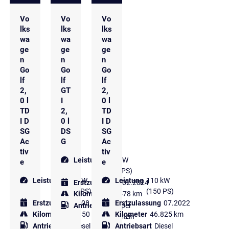
Vo
Vo
Vo
lks
lks
lks
wa
wa
wa
ge
ge
ge
n
n
n
Go
Go
Go
lf
lf
lf
2,
GT
2,
0 l
I
0 l
TD
2,
TD
I D
0 l
I D
SG
DS
SG
Ac
G
Ac
tiv
tiv
Leistung
180 kW
e
e
(245 PS)
Leistung
110 kW
Leistung
110 kW
Erstzulassung
02.2024
(150 PS)
(150 PS)
Kilometer
17.578 km
Erstzulassung
08.2022
Erstzulassung
07.2022
Antriebsart
Super
Kilometer
64.850 km
Kilometer
46.825 km
Benzin
Antriebsart
Diesel
Antriebsart
Diesel