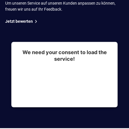
Um unseren Service auf unseren Kunden anpassen zu können,
freuen wir uns auf Ihr Feedback.
Jetzt bewerten
We need your consent to load the
service!
This content is not permitted to load due to
trackers that are not disclosed to the visitor. The
website owner needs to setup the site with their
CMP to add this content to the list of
technologies used.