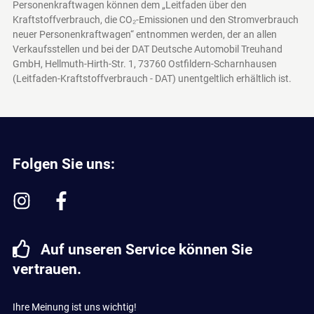
Personenkraftwagen können dem „Leitfaden über den
Kraftstoffverbrauch, die CO₂-Emissionen und den Stromverbrauch
neuer Personenkraftwagen“ entnommen werden, der an allen
Verkaufsstellen und bei der DAT Deutsche Automobil Treuhand
GmbH, Hellmuth-Hirth-Str. 1, 73760 Ostfildern-Scharnhausen
(Leitfaden-Kraftstoffverbrauch - DAT)
unentgeltlich erhältlich ist.
Folgen Sie uns:
Auf unseren Service können Sie
vertrauen.
Ihre Meinung ist uns wichtig!