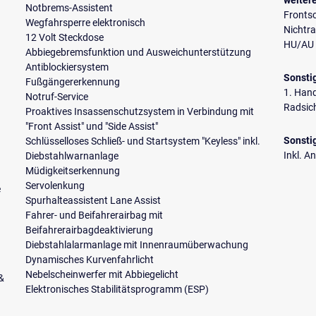
weiter
Notbrems-Assistent
Fronts
Wegfahrsperre elektronisch
Nichtr
12 Volt Steckdose
HU/AU 
Abbiegebremsfunktion und Ausweichunterstützung
Antiblockiersystem
Sonsti
Fußgängererkennung
1. Han
Notruf-Service
Radsic
Proaktives Insassenschutzsystem in Verbindung mit
"Front Assist" und "Side Assist"
Sonsti
Schlüsselloses Schließ- und Startsystem "Keyless" inkl.
Inkl. A
Diebstahlwarnanlage
Müdigkeitserkennung
Servolenkung
e
Spurhalteassistent Lane Assist
Fahrer- und Beifahrerairbag mit
Beifahrerairbagdeaktivierung
Diebstahlalarmanlage mit Innenraumüberwachung
Dynamisches Kurvenfahrlicht
Nebelscheinwerfer mit Abbiegelicht
 &
Elektronisches Stabilitätsprogramm (ESP)