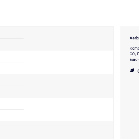
Verb
Kombi
CO₂-E
Euro 