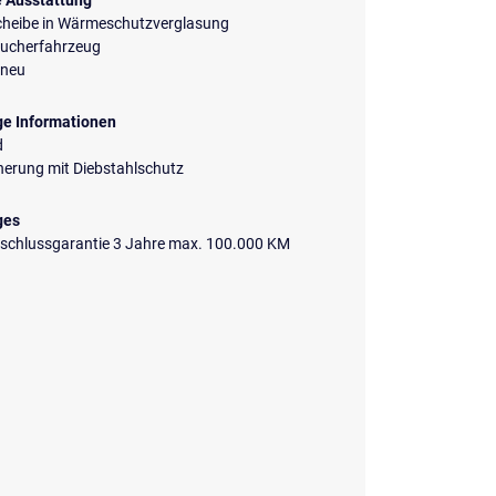
e Ausstattung
cheibe in Wärmeschutzverglasung
aucherfahrzeug
neu
ge Informationen
d
herung mit Diebstahlschutz
ges
nschlussgarantie 3 Jahre max. 100.000 KM