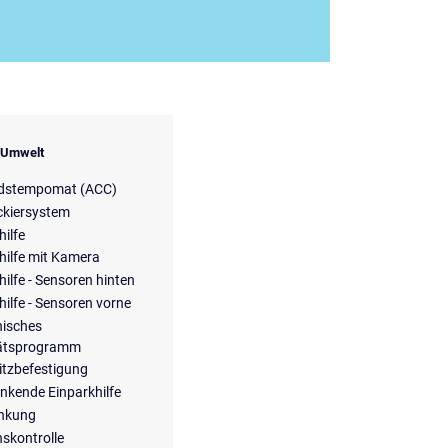
& Umwelt
dstempomat (ACC)
ckiersystem
hilfe
hilfe mit Kamera
hilfe - Sensoren hinten
hilfe - Sensoren vorne
nisches
tätsprogramm
itzbefestigung
enkende Einparkhilfe
enkung
nskontrolle