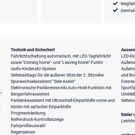
Wegfah
Zentral
Technik und Sicherheit
Aussen
Fahrlichtschaltung automatisch, mit LED-Tagfahrlicht
LED-Rü
sowie "Coming home"- und "Leaving home"-Funkti
Außensp
Isofix-Kindersitz-System
Außensp
Seitenairbags für die äußeren Sitze der 2. Sitzreihe
und Bo
Spurwechselassistent "Side Assist"
Exterie
Elektronische Parkbremse inkl.Auto-Hold-Funktion mit
Sportf
t"
Berganfahrassistent
Umfeld
Parklenkassistent mit Ultraschall-Einparkhilfe vorne und
Seiten
t
hinten mit optischer Einparkhilfe
Progressivlenkung
Räder 
Reifendruck-Kontrollanzeige
Leichtm
Fahrprofilauswahl
Regensensor