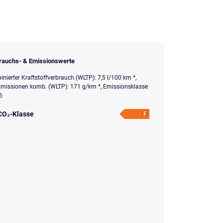
rauchs- & Emissionswerte
nierter Kraftstoffverbrauch (WLTP): 7,5 l/100 km *,
missionen komb. (WLTP): 171 g/km *, Emissionsklasse
6
CO₂-Klasse
F