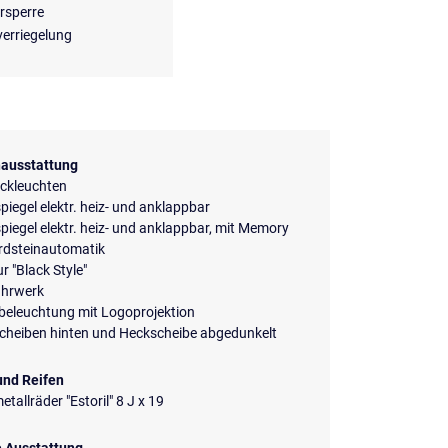
rsperre
verriegelung
ausstattung
ckleuchten
iegel elektr. heiz- und anklappbar
iegel elektr. heiz- und anklappbar, mit Memory
rdsteinautomatik
ur "Black Style"
ahrwerk
beleuchtung mit Logoprojektion
scheiben hinten und Heckscheibe abgedunkelt
und Reifen
etallräder "Estoril" 8 J x 19