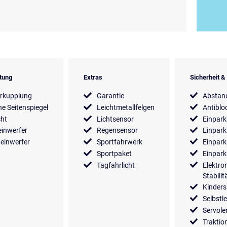
tung
Extras
Sicherheit 
rkupplung
Garantie
Abstan
he Seitenspiegel
Leichtmetallfelgen
Antiblo
cht
Lichtsensor
Einpark
inwerfer
Regensensor
Einpark
einwerfer
Sportfahrwerk
Einpark
Sportpaket
Einpark
Tagfahrlicht
Elektro
Stabili
Kinders
Selbstl
Servol
Traktio