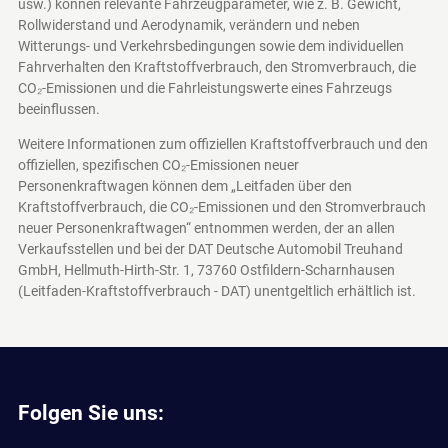
usw.) können relevante Fahrzeugparameter, wie z. B. Gewicht,
Rollwiderstand und Aerodynamik, verändern und neben
Witterungs- und Verkehrsbedingungen sowie dem individuellen
Fahrverhalten den Kraftstoffverbrauch, den Stromverbrauch, die
CO₂-Emissionen und die Fahrleistungswerte eines Fahrzeugs
beeinflussen.
Weitere Informationen zum offiziellen Kraftstoffverbrauch und den
offiziellen, spezifischen CO₂-Emissionen neuer
Personenkraftwagen können dem „Leitfaden über den
Kraftstoffverbrauch, die CO₂-Emissionen und den Stromverbrauch
neuer Personenkraftwagen“ entnommen werden, der an allen
Verkaufsstellen und bei der DAT Deutsche Automobil Treuhand
GmbH, Hellmuth-Hirth-Str. 1, 73760 Ostfildern-Scharnhausen
(Leitfaden-Kraftstoffverbrauch - DAT)
unentgeltlich erhältlich ist.
Folgen Sie uns: