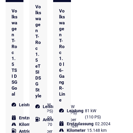
Vo
Vo
Vo
lks
lks
lks
wa
wa
wa
ge
ge
ge
n
n
n
T-
T-
T-
Ro
Ro
Ro
c
c
c
1.
1.
1.
5
5
0 l
eT
TS
6-
SI
I D
Ga
DS
SG
ng
G
Go
R-
St
al
Lin
yle
e
Leistung
110 kW
Leistung
110 kW
Leistung
81 kW
(150 PS)
(150 PS)
(110 PS)
Erstzulassung
09.2024
Antriebsart
Super
Erstzulassung
02.2024
Kilometer
36.970 km
Benzin
Kilometer
15.148 km
Antriebsart
Super