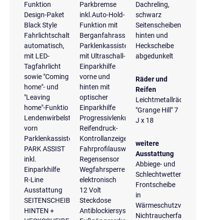
Funktion
Parkbremse
Dachreling,
Design-Paket
inkl.Auto-Hold-
schwarz
Black Style
Funktion mit
Seitenscheiben
Fahrlichtschaltung
Berganfahrassistent
hinten und
automatisch,
Parklenkassistent
Heckscheibe
mit LED-
mit Ultraschall-
abgedunkelt
Tagfahrlicht
Einparkhilfe
sowie "Coming
vorne und
Räder und
home"- und
hinten mit
Reifen
"Leaving
optischer
Leichtmetallräder
home"-Funktio
Einparkhilfe
"Grange Hill" 7
Lendenwirbelstützen
Progressivlenkung
J x 18
vorn
Reifendruck-
Parklenkassistent
Kontrollanzeige
weitere
PARK ASSIST
Fahrprofilauswahl
Ausstattung
inkl.
Regensensor
Abbiege- und
Einparkhilfe
Wegfahrsperre
Schlechtwetterlicht
R-Line
elektronisch
Frontscheibe
Ausstattung
12 Volt
in
SEITENSCHEIBEN
Steckdose
Wärmeschutzverglasung
HINTEN +
Antiblockiersystem
Nichtraucherfahrzeug