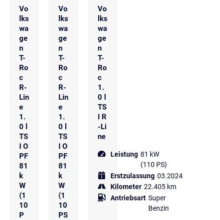
Vo
Vo
Vo
lks
lks
lks
wa
wa
wa
ge
ge
ge
n
n
n
T-
T-
T-
Ro
Ro
Ro
c
c
c
R-
R-
1.
Lin
Lin
0 l
e
e
TS
1.
1.
I R
0 l
0 l
-Li
TS
TS
ne
I O
I O
Leistung
81 kW
PF
PF
(110 PS)
81
81
k
k
Erstzulassung
03.2024
W
W
Kilometer
22.405 km
(1
(1
Antriebsart
Super
10
10
Benzin
P
PS