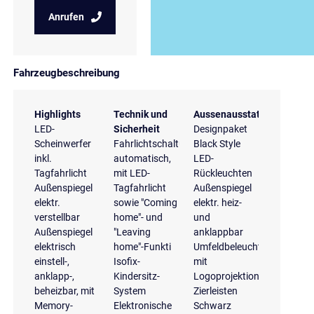
Anrufen
Fahrzeugbeschreibung
Highlights
Technik und
Aussenausstattung
LED-
Sicherheit
Designpaket
Scheinwerfer
Fahrlichtschaltung
Black Style
inkl.
automatisch,
LED-
Tagfahrlicht
mit LED-
Rückleuchten
Außenspiegel
Tagfahrlicht
Außenspiegel
elektr.
sowie "Coming
elektr. heiz-
verstellbar
home"- und
und
Außenspiegel
"Leaving
anklappbar
elektrisch
home"-Funkti
Umfeldbeleuchtung
einstell-,
Isofix-
mit
anklapp-,
Kindersitz-
Logoprojektion
beheizbar, mit
System
Zierleisten
Memory-
Elektronische
Schwarz