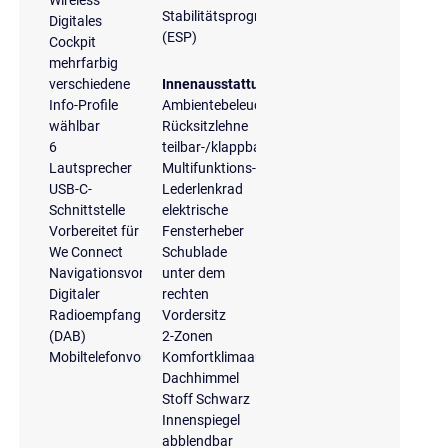
Wireless
Stabilitätsprogramm
Digitales
(ESP)
Cockpit
mehrfarbig
verschiedene
Innenausstattung
Info-Profile
Ambientebeleuchtung
wählbar
Rücksitzlehne
6
teilbar-/klappbar
Lautsprecher
Multifunktions-
USB-C-
Lederlenkrad
Schnittstelle
elektrische
Vorbereitet für
Fensterheber
We Connect
Schublade
Navigationsvorbereitung
unter dem
Digitaler
rechten
Radioempfang
Vordersitz
(DAB)
2-Zonen
Mobiltelefonvorbereitung
Komfortklimaautomatik
Dachhimmel
Stoff Schwarz
Innenspiegel
abblendbar