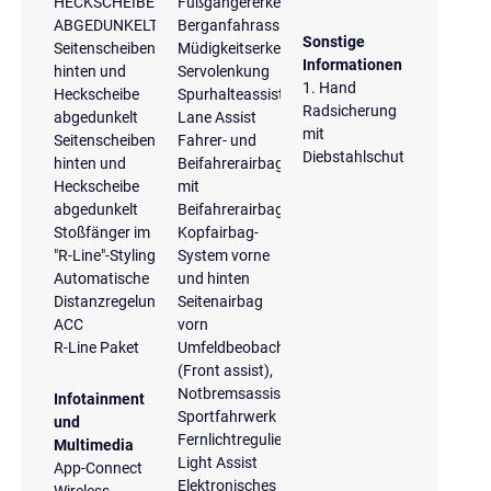
HECKSCHEIBE
Fußgängererkennung
ABGEDUNKELT
Berganfahrassistent
Sonstige
Seitenscheiben
Müdigkeitserkennung
Informationen
hinten und
Servolenkung
1. Hand
Heckscheibe
Spurhalteassistent
Radsicherung
abgedunkelt
Lane Assist
mit
Seitenscheiben
Fahrer- und
Diebstahlschutz
hinten und
Beifahrerairbag
Heckscheibe
mit
abgedunkelt
Beifahrerairbagdeaktivierung
Stoßfänger im
Kopfairbag-
"R-Line"-Styling
System vorne
Automatische
und hinten
Distanzregelung
Seitenairbag
ACC
vorn
R-Line Paket
Umfeldbeobachtungssystem
(Front assist),
Notbremsassistent
Infotainment
Sportfahrwerk
und
Fernlichtregulierung
Multimedia
Light Assist
App-Connect
Elektronisches