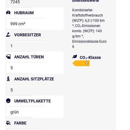
Emissionswerte
7245
Kombinierter
HUBRAUM
Kraftstoffverbrauch
(WLTP): 6,3 l/100 km
999 cm³
*, CO₂-Emissionen
komb. (WLTP): 143
VORBESITZER
g/km *,
Emissionsklasse Euro
1
6
ANZAHL TÜREN
CO₂-Klasse
E
5
ANZAHL SITZPLÄTZE
5
UMWELTPLAKETTE
grün
FARBE