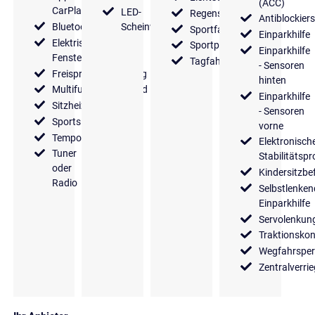
(ACC)
CarPlay
LED-
Regensensor
Antiblockier
Bluetooth
Scheinwerfer
Sportfahrwerk
Einparkhilfe
Elektrische
Sportpaket
Einparkhilfe
Fensterheber
Tagfahrlicht
- Sensoren
Freisprecheinrichtung
hinten
Multifunktionslenkrad
Einparkhilfe
Sitzheizung
- Sensoren
Sportsitze
vorne
Tempomat
Elektronisch
Tuner
Stabilitäts
oder
Kindersitzbe
Radio
Selbstlenken
Einparkhilfe
Servolenkun
Traktionskon
Wegfahrsper
Zentralverri