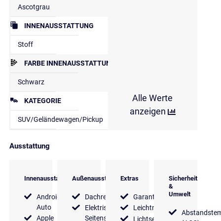
Ascotgrau
INNENAUSSTATTUNG
Stoff
FARBE INNENAUSSTATTUNG
Schwarz
Alle Werte
KATEGORIE
anzeigen
SUV/Geländewagen/Pickup
Ausstattung
Innenausstattung
Außenausstattung
Extras
Sicherheit
&
Umwelt
Android
Dachreling
Garantie
Auto
Elektrische
Leichtmetallfelgen
Abstandste
Apple
Seitenspiegel
Lichtsensor