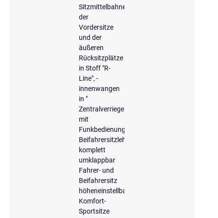
Sitzmittelbahnen
der
Vordersitze
und der
äußeren
Rücksitzplätze
in Stoff "R-
Line", -
innenwangen
in "
Zentralverriegelung
mit
Funkbedienung
Beifahrersitzlehne
komplett
umklappbar
Fahrer- und
Beifahrersitz
höheneinstellbar
Komfort-
Sportsitze