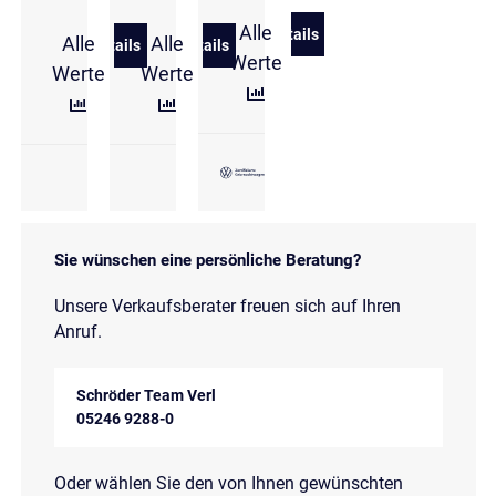
Alle
Details
Alle
Alle
zu Volkswagen T-Roc 1.0 l 
Details
Details
zu Volkswagen T-Roc R-Line 1.0 l TSI OPF 81 kW (11
zu Volkswagen T-Roc R-Line 1.0 l TSI O
Werte
Werte
Werte
Sie wünschen eine persönliche Beratung?
Unsere Verkaufsberater freuen sich auf Ihren
Anruf.
Schröder Team Verl
05246 9288-0
Oder wählen Sie den von Ihnen gewünschten