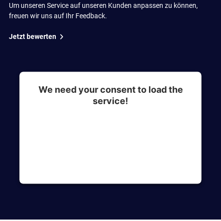
Um unseren Service auf unseren Kunden anpassen zu können,
freuen wir uns auf Ihr Feedback.
Jetzt bewerten
We need your consent to load the
service!
This content is not permitted to load due to
trackers that are not disclosed to the visitor. The
website owner needs to setup the site with their
CMP to add this content to the list of
technologies used.