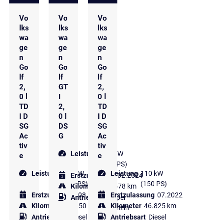
Vo
Vo
Vo
lks
lks
lks
wa
wa
wa
ge
ge
ge
n
n
n
Go
Go
Go
lf
lf
lf
2,
GT
2,
0 l
I
0 l
TD
2,
TD
I D
0 l
I D
SG
DS
SG
Ac
G
Ac
tiv
tiv
Leistung
180 kW
e
e
(245 PS)
Leistung
110 kW
Leistung
110 kW
Erstzulassung
02.2024
(150 PS)
(150 PS)
Kilometer
17.578 km
Erstzulassung
08.2022
Erstzulassung
07.2022
Antriebsart
Super
Kilometer
64.850 km
Kilometer
46.825 km
Benzin
Antriebsart
Diesel
Antriebsart
Diesel