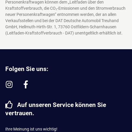
Personenkraftwagen können dem „Leitfaden über den
Kraftstoffverbrauch, die CO₂-Emissionen und den Stromverbrauch
neuer Personenkraftwagen“ entnommen werden, der an allen
Verkaufsstellen und bei der DAT Deutsche Automobil Treuhand
GmbH, Hellmuth-Hirth-Str. 1, 73760 Ostfildern-Scharnhausen
(Leitfaden-Kraftstoffverbrauch - DAT)
unentgeltlich erhältlich ist.
Folgen Sie uns:
Auf unseren Service können Sie
vertrauen.
Ihre Meinung ist uns wichtig!