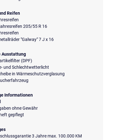
und Reifen
hresreifen
ahresreifen 205/55 R 16
hresreifen
etallräder "Galway" 7 J x 16
e Ausstattung
rtikelfilter (DPF)
- und Schlechtwetterlicht
cheibe in Wärmeschutzverglasung
aucherfahrzeug
ge Informationen
d
ngaben ohne Gewähr
eft gepflegt
ges
nschlussgarantie 3 Jahre max. 100.000 KM