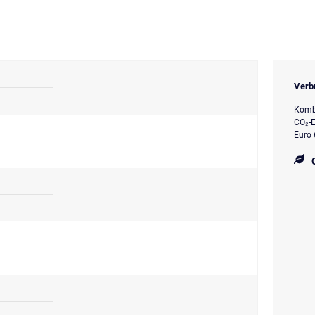
Verb
Kombi
CO₂-E
Euro 