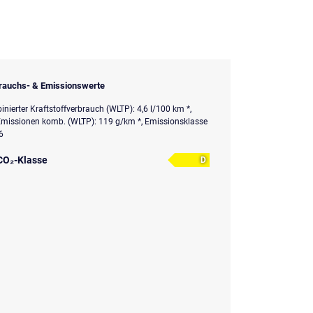
rauchs- & Emissionswerte
nierter Kraftstoffverbrauch (WLTP): 4,6 l/100 km *,
missionen komb. (WLTP): 119 g/km *, Emissionsklasse
6
CO₂-Klasse
D