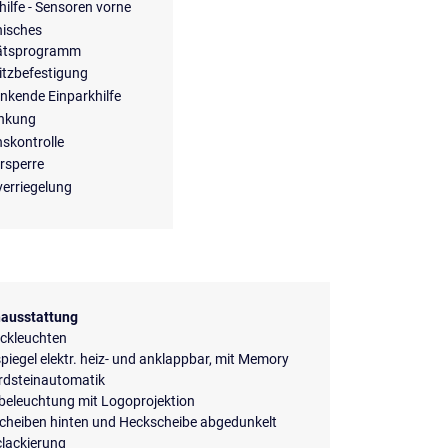
hilfe - Sensoren vorne
nisches
tätsprogramm
itzbefestigung
enkende Einparkhilfe
enkung
nskontrolle
rsperre
verriegelung
ausstattung
ckleuchten
iegel elektr. heiz- und anklappbar, mit Memory
rdsteinautomatik
beleuchtung mit Logoprojektion
scheiben hinten und Heckscheibe abgedunkelt
clackierung