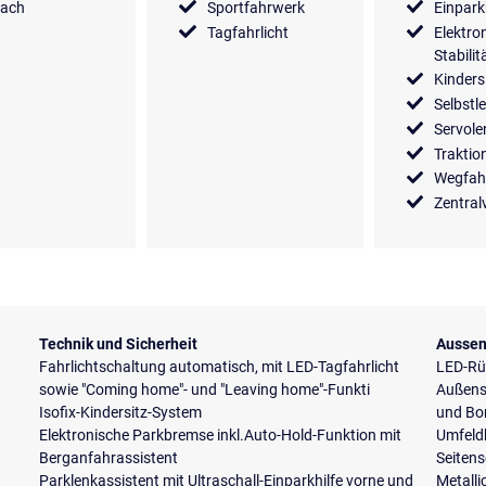
dach
Sportfahrwerk
Einpark
Tagfahrlicht
Elektro
Stabili
Kinders
Selbstl
Servol
Traktio
Wegfah
Zentral
Technik und Sicherheit
Aussen
Fahrlichtschaltung automatisch, mit LED-Tagfahrlicht
LED-Rü
sowie "Coming home"- und "Leaving home"-Funkti
Außensp
Isofix-Kindersitz-System
und Bo
Elektronische Parkbremse inkl.Auto-Hold-Funktion mit
Umfeld
Berganfahrassistent
Seiten
Parklenkassistent mit Ultraschall-Einparkhilfe vorne und
Metalli