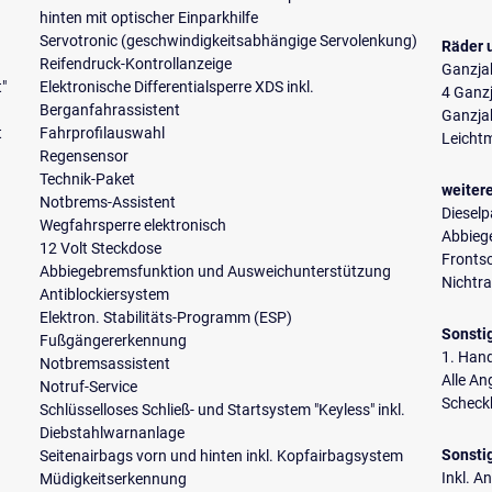
hinten mit optischer Einparkhilfe
Servotronic (geschwindigkeitsabhängige Servolenkung)
Räder 
Reifendruck-Kontrollanzeige
Ganzja
t"
Elektronische Differentialsperre XDS inkl.
4 Ganzj
Berganfahrassistent
Ganzja
t
Fahrprofilauswahl
Leichtm
Regensensor
Technik-Paket
weiter
Notbrems-Assistent
Dieselpa
Wegfahrsperre elektronisch
Abbiege
12 Volt Steckdose
Fronts
Abbiegebremsfunktion und Ausweichunterstützung
Nichtr
Antiblockiersystem
Elektron. Stabilitäts-Programm (ESP)
Sonsti
Fußgängererkennung
1. Han
Notbremsassistent
Alle A
Notruf-Service
Scheckh
Schlüsselloses Schließ- und Startsystem "Keyless" inkl.
Diebstahlwarnanlage
Sonsti
Seitenairbags vorn und hinten inkl. Kopfairbagsystem
Inkl. A
Müdigkeitserkennung