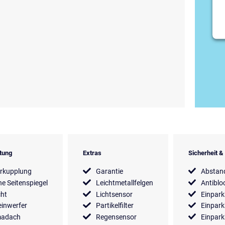
tung
Extras
Sicherheit 
rkupplung
Garantie
Abstan
he Seitenspiegel
Leichtmetallfelgen
Antiblo
cht
Lichtsensor
Einpark
inwerfer
Partikelfilter
Einpark
madach
Regensensor
Einpark