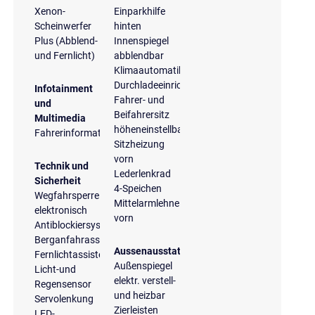
Xenon-
Einparkhilfe
Scheinwerfer
hinten
Plus (Abblend-
Innenspiegel
und Fernlicht)
abblendbar
Klimaautomatik
Durchladeeinrichtung
Infotainment
Fahrer- und
und
Beifahrersitz
Multimedia
höheneinstellbar
Fahrerinformationssystem
Sitzheizung
vorn
Technik und
Lederlenkrad
Sicherheit
4-Speichen
Wegfahrsperre
Mittelarmlehne
elektronisch
vorn
Antiblockiersystem
Berganfahrassistent
Aussenausstattung
Fernlichtassistent
Außenspiegel
Licht-und
elektr. verstell-
Regensensor
und heizbar
Servolenkung
Zierleisten
LED-