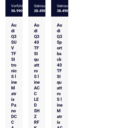
Vorführfahrzeug
Gebrauchtfahrzeug
Gebrauchtfahrzeug
56.990 €
28.490 €
38.490 €
Au
Au
Au
di
di
di
Q3
Q3
Q3
SU
40
Sp
V
TF
ort
TF
SI
ba
SI
qu
ck
tro
att
40
nic
ro
TF
S l
S l
SI
ine
ine
qu
M
AC
att
atr
C
ro
ix
LE
S l
Pa
D
ine
no
SH
M
DC
Z
atr
C
RF
ix
A
K
AC