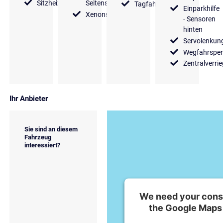
Sitzheizung
Seitenspiegel
Tagfahrlicht
Einparkhilfe
Xenonscheinwerfer
- Sensoren
hinten
Servolenkun
Wegfahrsper
Zentralverri
Ihr Anbieter
Sie sind an diesem
Fahrzeug
interessiert?
We need your conse
the Google Maps 