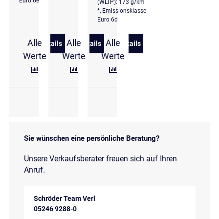
Euro 6e
(WLTP): 173 g/km
*, Emissionsklasse
Euro 6d
Alle
Alle
Alle
Details
Details
Details
zu Audi Q3 SUV TFSI tronic S line Matrix Pano DCC
zu Audi Q3 40 TFSI quattro S line ACC
zu Audi Q3 Sportback 40 T
Werte
Werte
Werte
Sie wünschen eine persönliche Beratung?
Unsere Verkaufsberater freuen sich auf Ihren
Anruf.
Schröder Team Verl
05246 9288-0