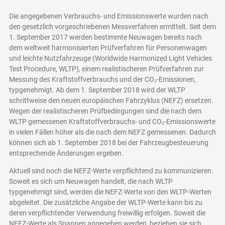
Die angegebenen Verbrauchs- und Emissionswerte wurden nach
den gesetzlich vorgeschriebenen Messverfahren ermittelt. Seit dem
1. September 2017 werden bestimmte Neuwagen bereits nach
dem weltweit harmonisierten Prüfverfahren für Personenwagen
und leichte Nutzfahrzeuge (Worldwide Harmonized Light Vehicles
Test Procedure, WLTP), einem realistischeren Prüfverfahren zur
Messung des Kraftstoffverbrauchs und der CO₂-Emissionen,
typgenehmigt. Ab dem 1. September 2018 wird der WLTP
schrittweise den neuen europäischen Fahrzyklus (NEFZ) ersetzen.
Wegen der realistischeren Prüfbedingungen sind die nach dem
WLTP gemessenen Kraftstoffverbrauchs- und CO₂-Emissionswerte
in vielen Fällen höher als die nach dem NEFZ gemessenen. Dadurch
können sich ab 1. September 2018 bei der Fahrzeugbesteuerung
entsprechende Änderungen ergeben.
Aktuell sind noch die NEFZ-Werte verpflichtend zu kommunizieren.
Soweit es sich um Neuwagen handelt, die nach WLTP
typgenehmigt sind, werden die NEFZ-Werte von den WLTP-Werten
abgeleitet. Die zusätzliche Angabe der WLTP-Werte kann bis zu
deren verpflichtender Verwendung freiwillig erfolgen. Soweit die
NEFZ-Werte als Spannen angegeben werden, beziehen sie sich