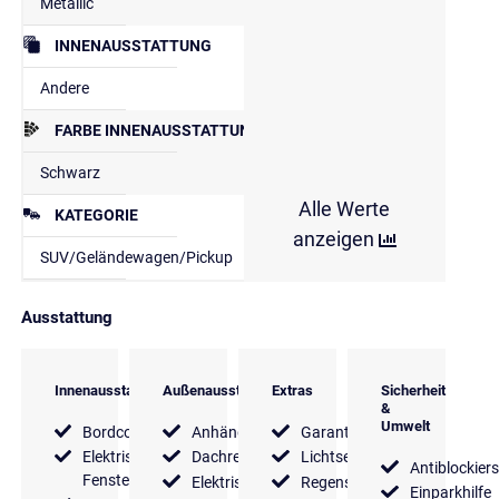
Metallic
INNENAUSSTATTUNG
Andere
FARBE INNENAUSSTATTUNG
Schwarz
Alle Werte
KATEGORIE
anzeigen
SUV/Geländewagen/Pickup
Ausstattung
Innenausstattung
Außenausstattung
Extras
Sicherheit
&
Umwelt
Bordcomputer
Anhängerkupplung
Garantie
Elektrische
Dachreling
Lichtsensor
Antiblockier
Fensterheber
Elektrische
Regensensor
Einparkhilfe