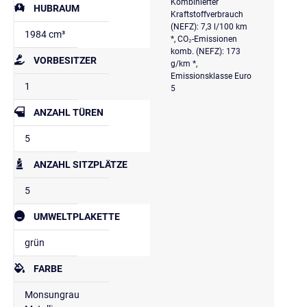
Kombinierter
HUBRAUM
Kraftstoffverbrauch
(NEFZ): 7,3 l/100 km
1984 cm³
*, CO₂-Emissionen
komb. (NEFZ): 173
VORBESITZER
g/km *,
Emissionsklasse Euro
1
5
ANZAHL TÜREN
5
ANZAHL SITZPLÄTZE
5
UMWELTPLAKETTE
grün
FARBE
Monsungrau