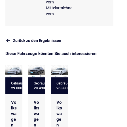
vorn
Mittelarmlehne
vorn
Zurück zu den Ergebnissen
Diese Fahrzeuge könnten Sie auch interessieren
Gebrauchtfahrzeug
Gebrauchtfahrzeug
Gebrauchtfahrzeug
29.880 €
28.490 €
26.880 €
Vo
Vo
Vo
lks
lks
lks
wa
wa
wa
ge
ge
ge
n
n
n