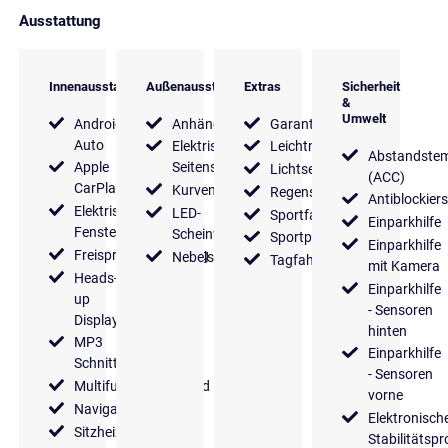
Ausstattung
Innenausstattung
Außenausstattung
Extras
Sicherheit
&
Umwelt
Android
Anhängerkupplung
Garantie
Auto
Elektrische
Leichtmetallfelgen
Abstandste
Apple
Seitenspiegel
Lichtsensor
(ACC)
CarPlay
Kurvenlicht
Regensensor
Antiblockier
Elektrische
LED-
Sportfahrwerk
Einparkhilfe
Fensterheber
Scheinwerfer
Sportpaket
Einparkhilfe
Freisprecheinrichtung
Nebelscheinwerfer
Tagfahrlicht
mit Kamera
Heads-
Einparkhilfe
up
- Sensoren
Display
hinten
MP3
Einparkhilfe
Schnittstelle
- Sensoren
Multifunktionslenkrad
vorne
Navigationssystem
Elektronisch
Sitzheizung
Stabilitäts