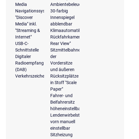
Media
Ambientebeleuchtung
Navigationssystem
30-farbig
"Discover
Innenspiegel
Media" inkl.
abblendbar
"Streaming &
Klimaautomatik
Internet"
Rückfahrkamera
USB-C-
Rear View"
Schnittstelle
Sitzmittelbahnen
Digitaler
der
Radioempfang
Vordersitze
(DAB)
und äußeren
Verkehrszeichenerkennung
Rücksitzplätze
in Stoff "Scale
Paper"
Fahrer- und
Beifahrersitz
höheneinstellbar
Lendenwirbelstütze
vorn manuell
einstellbar
Sitzheizung