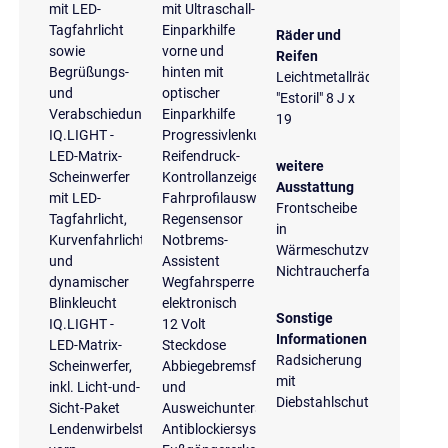
mit LED-
mit Ultraschall-
Tagfahrlicht
Einparkhilfe
Räder und
sowie
vorne und
Reifen
Begrüßungs-
hinten mit
Leichtmetallräder
und
optischer
"Estoril" 8 J x
Verabschiedungslicht
Einparkhilfe
19
IQ.LIGHT -
Progressivlenkung
LED-Matrix-
Reifendruck-
weitere
Scheinwerfer
Kontrollanzeige
Ausstattung
mit LED-
Fahrprofilauswahl
Frontscheibe
Tagfahrlicht,
Regensensor
in
Kurvenfahrlicht
Notbrems-
Wärmeschutzverglasung
und
Assistent
Nichtraucherfahrzeug
dynamischer
Wegfahrsperre
Blinkleucht
elektronisch
Sonstige
IQ.LIGHT -
12 Volt
Informationen
LED-Matrix-
Steckdose
Radsicherung
Scheinwerfer,
Abbiegebremsfunktion
mit
inkl. Licht-und-
und
Diebstahlschutz
Sicht-Paket
Ausweichunterstützung
Lendenwirbelstützen
Antiblockiersystem