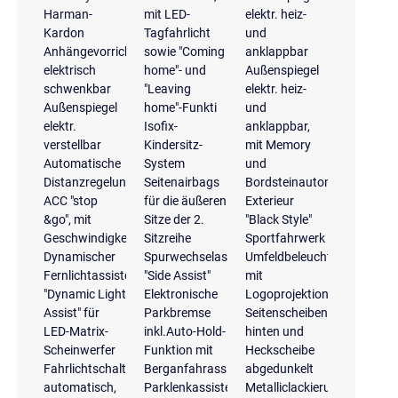
Harman-
mit LED-
elektr. heiz-
Kardon
Tagfahrlicht
und
Anhängevorrichtung
sowie "Coming
anklappbar
elektrisch
home"- und
Außenspiegel
schwenkbar
"Leaving
elektr. heiz-
Außenspiegel
home"-Funkti
und
elektr.
Isofix-
anklappbar,
verstellbar
Kindersitz-
mit Memory
Automatische
System
und
Distanzregelung
Seitenairbags
Bordsteinautomatik
ACC "stop
für die äußeren
Exterieur
&go", mit
Sitze der 2.
"Black Style"
Geschwindigkeitsbegrenzer
Sitzreihe
Sportfahrwerk
Dynamischer
Spurwechselassistent
Umfeldbeleuchtung
Fernlichtassistent
"Side Assist"
mit
"Dynamic Light
Elektronische
Logoprojektion
Assist" für
Parkbremse
Seitenscheiben
LED-Matrix-
inkl.Auto-Hold-
hinten und
Scheinwerfer
Funktion mit
Heckscheibe
Fahrlichtschaltung
Berganfahrassistent
abgedunkelt
automatisch,
Parklenkassistent
Metalliclackierung