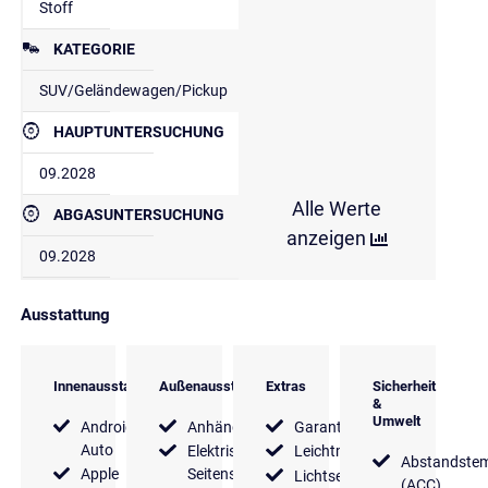
Stoff
KATEGORIE
SUV/Geländewagen/Pickup
HAUPTUNTERSUCHUNG
09.2028
Alle Werte
ABGASUNTERSUCHUNG
anzeigen
09.2028
Ausstattung
Innenausstattung
Außenausstattung
Extras
Sicherheit
&
Umwelt
Android
Anhängerkupplung
Garantie
Auto
Elektrische
Leichtmetallfelgen
Abstandste
Apple
Seitenspiegel
Lichtsensor
(ACC)