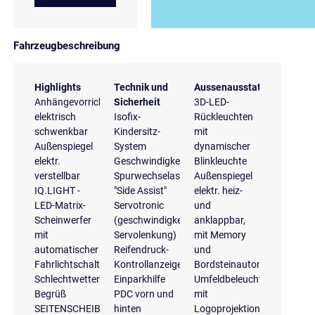
Fahrzeugbeschreibung
Highlights
Technik und
Aussenausstattung
Anhängevorrichtung
Sicherheit
3D-LED-
elektrisch
Isofix-
Rückleuchten
schwenkbar
Kindersitz-
mit
Außenspiegel
System
dynamischer
elektr.
Geschwindigkeitsregelanlage
Blinkleuchte
verstellbar
Spurwechselassistent
Außenspiegel
IQ.LIGHT -
"Side Assist"
elektr. heiz-
LED-Matrix-
Servotronic
und
Scheinwerfer
(geschwindigkeitsabhängige
anklappbar,
mit
Servolenkung)
mit Memory
automatischer
Reifendruck-
und
Fahrlichtschaltung,
Kontrollanzeige
Bordsteinautomatik
Schlechtwetterlicht,
Einparkhilfe
Umfeldbeleuchtung
Begrüß
PDC vorn und
mit
SEITENSCHEIBEN
hinten
Logoprojektion