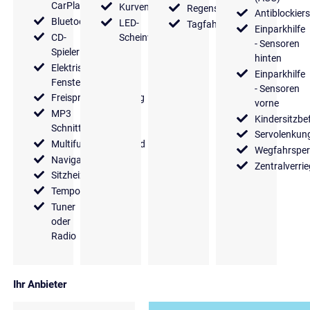
CarPlay
Kurvenlicht
Regensensor
Antiblockier
Bluetooth
LED-
Tagfahrlicht
Einparkhilfe
CD-
Scheinwerfer
- Sensoren
Spieler
hinten
Elektrische
Einparkhilfe
Fensterheber
- Sensoren
Freisprecheinrichtung
vorne
MP3
Kindersitzbe
Schnittstelle
Servolenkun
Multifunktionslenkrad
Wegfahrsper
Navigationssystem
Zentralverri
Sitzheizung
Tempomat
Tuner
oder
Radio
Ihr Anbieter