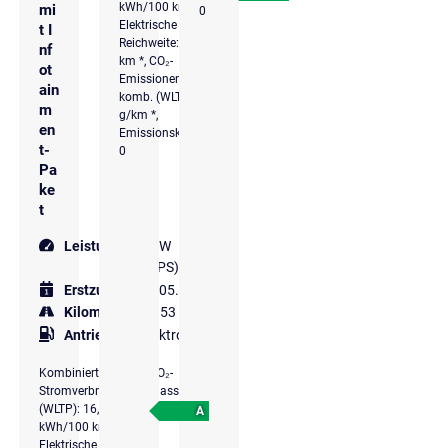
kWh/100 km *,
mi
0
Elektrische
t I
Reichweite: 474
nf
km *, CO₂-
ot
Emissionen
ain
komb. (WLTP): 0
m
g/km *,
en
Emissionsklasse
t-
0
Pa
ke
t
Leistung
150 kW
(204 PS)
Erstzulassung
05.2024
Kilometer
22.853 km
Antriebsart
Elektro
Kombinierter
CO₂-
Stromverbrauch
Klasse
(WLTP): 16,9
A
kWh/100 km *,
Elektrische