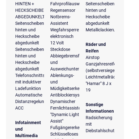
HINTEN +
Fahrprofilauswahl
Seitenscheiben
HECKSCHEIBE
Regensensor
hinten und
ABGEDUNKELT
Notbrems-
Heckscheibe
Seitenscheiben
Assistent
abgedunkelt
hinten und
Wegfahrsperre
Metalliclackierung
Heckscheibe
elektronisch
abgedunkelt
12 Volt
Räder und
Seitenscheiben
Steckdose
Reifen
hinten und
Abbiegebremsfunktion
Airstop
Heckscheibe
und
Ganzjahresreifen
abgedunkelt
Ausweichunterstützung
(selbstversiegelnd)
Telefonschnittstelle
Ablenkungs-
Leichtmetallräder
mit induktiver
und
"Hamar" 8 J x
Ladefunktion
Müdigkeitserkennung
19
Automatische
Antiblockiersystem
Distanzregelung
Dynamischer
Sonstige
ACC
Fernlichtassistent
Informationen
"Dynamic Light
Radsicherung
Assist"
Infotainment
mit
Fußgängererkennung
und
Diebstahlschutz
Schlüsselloses
Multimedia