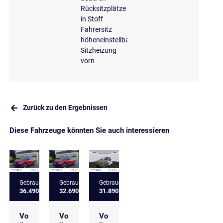
Rücksitzplätze
in Stoff
Fahrersitz
höheneinstellbar
Sitzheizung
vorn
Zurück zu den Ergebnissen
Diese Fahrzeuge könnten Sie auch interessieren
Gebrauchtfahrzeug
Gebrauchtfahrzeug
Gebrauchtfahrzeug
36.490 €
32.690 €
31.890 €
Vo
Vo
Vo