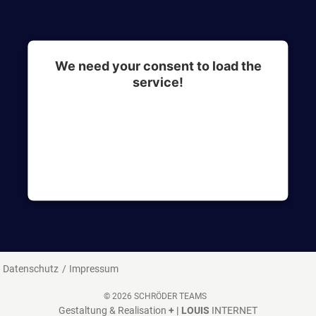
We need your consent to load the
service!
This content is not permitted to load due to
trackers that are not disclosed to the visitor. The
website owner needs to setup the site with their
CMP to add this content to the list of
technologies used.
Datenschutz
Impressum
© 2026 SCHRÖDER TEAMS
Gestaltung & Realisation
+ | LOUIS
INTERNET