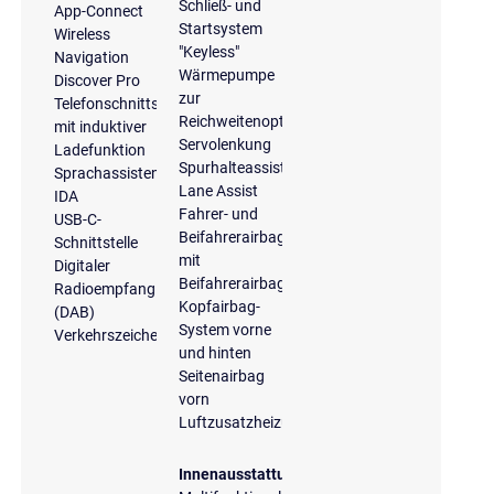
Schließ- und
App-Connect
Startsystem
Wireless
"Keyless"
Navigation
Wärmepumpe
Discover Pro
zur
Telefonschnittstelle
Reichweitenoptimierung
mit induktiver
Servolenkung
Ladefunktion
Spurhalteassistent
Sprachassistent
Lane Assist
IDA
Fahrer- und
USB-C-
Beifahrerairbag
Schnittstelle
mit
Digitaler
Beifahrerairbagdeaktivierung
Radioempfang
Kopfairbag-
(DAB)
System vorne
Verkehrszeichenerkennung
und hinten
Seitenairbag
vorn
Luftzusatzheizung
Innenausstattung