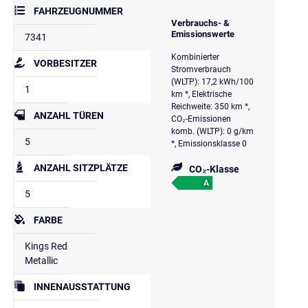
FAHRZEUGNUMMER
Verbrauchs- &
Emissionswerte
7341
Kombinierter
VORBESITZER
Stromverbrauch
(WLTP): 17,2 kWh/100
1
km *, Elektrische
Reichweite: 350 km *,
ANZAHL TÜREN
CO₂-Emissionen
komb. (WLTP): 0 g/km
5
*, Emissionsklasse 0
ANZAHL SITZPLÄTZE
CO₂-Klasse
A
5
FARBE
Kings Red
Metallic
INNENAUSSTATTUNG