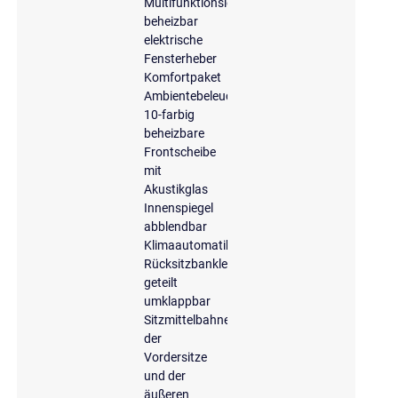
Multifunktionslenkrad,
beheizbar
elektrische
Fensterheber
Komfortpaket
Ambientebeleuchtung
10-farbig
beheizbare
Frontscheibe
mit
Akustikglas
Innenspiegel
abblendbar
Klimaautomatik
Rücksitzbanklehne,
geteilt
umklappbar
Sitzmittelbahnen
der
Vordersitze
und der
äußeren