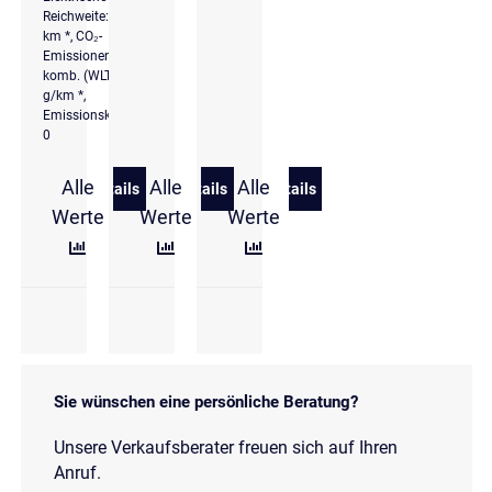
Reichweite: 519
km *, CO₂-
Emissionen
komb. (WLTP): 0
g/km *,
Emissionsklasse
0
Alle
Alle
Alle
Details
Details
Details
zu Volkswagen ID.5 Pro Performance 150 kW (204 P
zu Volkswagen ID.5 GTX 220 kW (299 P
zu Volkswagen ID.3 (E11/
Werte
Werte
Werte
Sie wünschen eine persönliche Beratung?
Unsere Verkaufsberater freuen sich auf Ihren
Anruf.