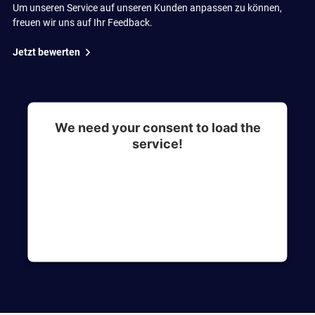
Um unseren Service auf unseren Kunden anpassen zu können,
freuen wir uns auf Ihr Feedback.
Jetzt bewerten
We need your consent to load the
service!
This content is not permitted to load due to
trackers that are not disclosed to the visitor. The
website owner needs to setup the site with their
CMP to add this content to the list of
technologies used.