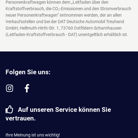
Personenkraftwagen können dem „Leitfaden über den
Kraftstoffverbrauch, die CO₂-Emissionen und den Stromverbrauch
neuer Personenkraftwagen“ entnommen werden, der an allen
Verkaufsstellen und bei der DAT Deutsche Automobil Treuhand
GmbH, Hellmuth-Hirth-Str. 1, 73760 Ostfildern-Scharnhausen
(Leitfaden-Kraftstoffverbrauch - DAT)
unentgeltlich erhältlich ist.
Folgen Sie uns:
Auf unseren Service können Sie
vertrauen.
Ihre Meinung ist uns wichtig!