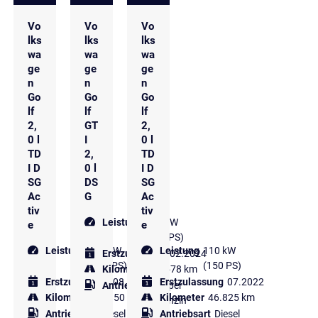
Vo
Vo
Vo
lks
lks
lks
wa
wa
wa
ge
ge
ge
n
n
n
Go
Go
Go
lf
lf
lf
2,
GT
2,
0 l
I
0 l
TD
2,
TD
I D
0 l
I D
SG
DS
SG
Ac
G
Ac
tiv
tiv
Leistung
180 kW
e
e
(245 PS)
Leistung
110 kW
Leistung
110 kW
Erstzulassung
02.2024
(150 PS)
(150 PS)
Kilometer
17.578 km
Erstzulassung
08.2022
Erstzulassung
07.2022
Antriebsart
Super
Kilometer
64.850 km
Kilometer
46.825 km
Benzin
Antriebsart
Diesel
Antriebsart
Diesel