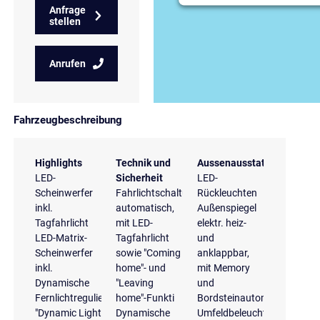
Anfrage
stellen
Anrufen
Fahrzeugbeschreibung
Highlights
Technik und
Aussenausstattung
LED-
Sicherheit
LED-
Scheinwerfer
Fahrlichtschaltung
Rückleuchten
inkl.
automatisch,
Außenspiegel
Tagfahrlicht
mit LED-
elektr. heiz-
LED-Matrix-
Tagfahrlicht
und
Scheinwerfer
sowie "Coming
anklappbar,
inkl.
home"- und
mit Memory
Dynamische
"Leaving
und
Fernlichtregulierung
home"-Funkti
Bordsteinautomatik
"Dynamic Light
Dynamische
Umfeldbeleuchtung