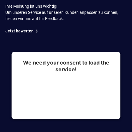
Ihre Meinung ist uns wichtig!
Um unseren Service auf unseren Kunden anpassen zu können,
freuen wir uns auf Ihr Feedback.
Jetzt bewerten
We need your consent to load the
service!
This content is not permitted to load due to
trackers that are not disclosed to the visitor. The
website owner needs to setup the site with their
CMP to add this content to the list of
technologies used.