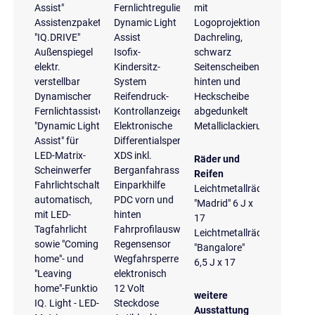
Assist"
Fernlichtregulierung
mit
Assistenzpaket
Dynamic Light
Logoprojektion
"IQ.DRIVE"
Assist
Dachreling,
Außenspiegel
Isofix-
schwarz
elektr.
Kindersitz-
Seitenscheiben
verstellbar
System
hinten und
Dynamischer
Reifendruck-
Heckscheibe
Fernlichtassistent
Kontrollanzeige
abgedunkelt
"Dynamic Light
Elektronische
Metalliclackierung
Assist" für
Differentialsperre
LED-Matrix-
XDS inkl.
Räder und
Scheinwerfer
Berganfahrassistent
Reifen
Fahrlichtschaltung
Einparkhilfe
Leichtmetallräder
automatisch,
PDC vorn und
"Madrid" 6 J x
mit LED-
hinten
17
Tagfahrlicht
Fahrprofilauswahl
Leichtmetallräder
sowie "Coming
Regensensor
"Bangalore"
home"- und
Wegfahrsperre
6,5 J x 17
"Leaving
elektronisch
home"-Funktio
12 Volt
weitere
IQ. Light - LED-
Steckdose
Ausstattung