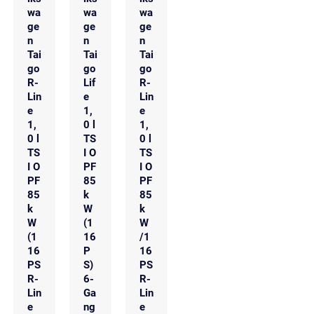
wa
wa
wa
ge
ge
ge
n
n
n
Tai
Tai
Tai
go
go
go
R-
Lif
R-
Lin
e
Lin
e
1,
e
1,
0 l
1,
0 l
TS
0 l
TS
I O
TS
I O
PF
I O
PF
85
PF
85
k
85
k
W
k
W
(1
W
(1
16
/1
16
P
16
PS
S)
PS
R-
6-
R-
Lin
Ga
Lin
e
ng
e