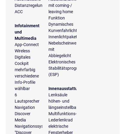
Distanzregelung
mit coming-/
ACC
leaving home
Funktion
Dynamisches
Infotainment
Kurvenfahrlicht
und
Innenlichtpaket
Multimedia
Nebelscheinwerfer
App-Connect
mit
Wireless
Abbiegelicht
Digitales
Elektronisches
Cockpit
Stabilitätsprogramm
mehrfarbig
(ESP)
verschiedene
Info-Profile
wählbar
Innenausstattung
6
Lenksäule
Lautsprecher
höhen- und
Navigation
längseinstellbar
Discover
Multifunktions-
Media
Lederlenkrad
Navigationssystem
elektrische
"Discover
Fensterheber