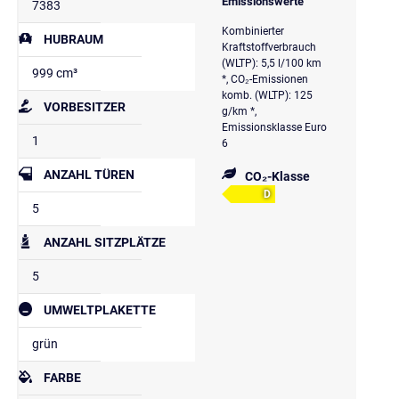
Emissionswerte
7383
Kombinierter
HUBRAUM
Kraftstoffverbrauch
(WLTP): 5,5 l/100 km
999 cm³
*, CO₂-Emissionen
komb. (WLTP): 125
VORBESITZER
g/km *,
Emissionsklasse Euro
1
6
ANZAHL TÜREN
CO₂-Klasse
D
5
ANZAHL SITZPLÄTZE
5
UMWELTPLAKETTE
grün
FARBE