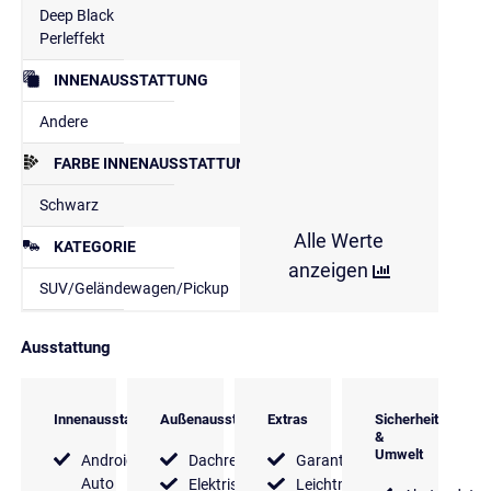
Deep Black
Perleffekt
INNENAUSSTATTUNG
Andere
FARBE INNENAUSSTATTUNG
Schwarz
Alle Werte
KATEGORIE
anzeigen
SUV/Geländewagen/Pickup
Ausstattung
Innenausstattung
Außenausstattung
Extras
Sicherheit
&
Umwelt
Android
Dachreling
Garantie
Auto
Elektrische
Leichtmetallfelgen