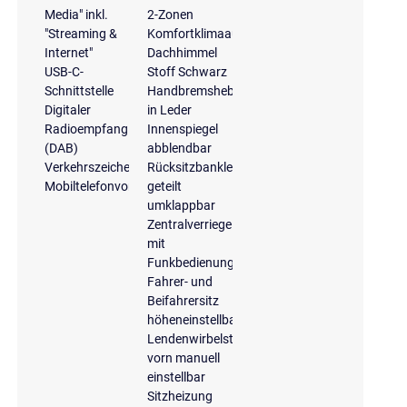
Media" inkl.
2-Zonen
"Streaming &
Komfortklimaautomatik
Internet"
Dachhimmel
USB-C-
Stoff Schwarz
Schnittstelle
Handbremshebelgriff
Digitaler
in Leder
Radioempfang
Innenspiegel
(DAB)
abblendbar
Verkehrszeichenerkennung
Rücksitzbanklehne,
Mobiltelefonvorbereitung
geteilt
umklappbar
Zentralverriegelung
mit
Funkbedienung
Fahrer- und
Beifahrersitz
höheneinstellbar
Lendenwirbelstütze
vorn manuell
einstellbar
Sitzheizung