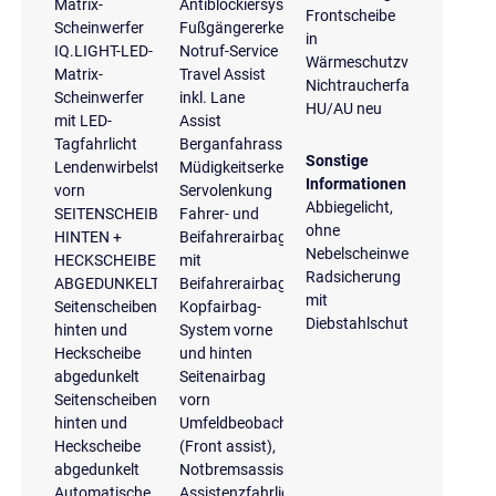
Matrix-
Antiblockiersystem
Frontscheibe
Scheinwerfer
Fußgängererkennung
in
IQ.LIGHT-LED-
Notruf-Service
Wärmeschutzverglasung
Matrix-
Travel Assist
Nichtraucherfahrzeug
Scheinwerfer
inkl. Lane
HU/AU neu
mit LED-
Assist
Tagfahrlicht
Berganfahrassistent
Sonstige
Lendenwirbelstützen
Müdigkeitserkennung
Informationen
vorn
Servolenkung
Abbiegelicht,
SEITENSCHEIBEN
Fahrer- und
ohne
HINTEN +
Beifahrerairbag
Nebelscheinwerfer
HECKSCHEIBE
mit
Radsicherung
ABGEDUNKELT
Beifahrerairbagdeaktivierung
mit
Seitenscheiben
Kopfairbag-
Diebstahlschutz
hinten und
System vorne
Heckscheibe
und hinten
abgedunkelt
Seitenairbag
Seitenscheiben
vorn
hinten und
Umfeldbeobachtungssystem
Heckscheibe
(Front assist),
abgedunkelt
Notbremsassistent
Automatische
Assistenzfahrlicht