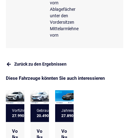
vorn
Ablagefächer
unter den
Vordersitzen
Mittelarmlehne
vorn
Zurück zu den Ergebnissen
Diese Fahrzeuge könnten Sie auch interessieren
Vorführfahrzeug
Gebrauchtfahrzeug
Jahreswagen
27.990 €
20.490 €
27.890 €
Vo
Vo
Vo
lks
lks
lks