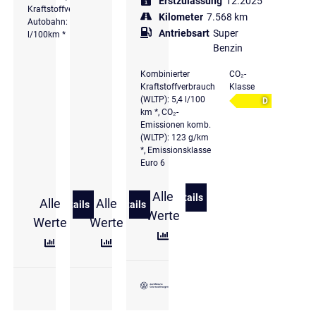
Erstzulassung
12.2025
Kraftstoffverbrauch
Kilometer
7.568 km
Autobahn: 5,8
Antriebsart
Super
l/100km *
Benzin
Kombinierter
CO₂-
Kraftstoffverbrauch
Klasse
(WLTP): 5,4 l/100
D
km *, CO₂-
Emissionen komb.
(WLTP): 123 g/km
*, Emissionsklasse
Euro 6
Alle
Details
Alle
Alle
zu Volkswagen Taigo R-Line
Details
Details
zu Volkswagen Taigo R-Line 1,0 l TSI OPF 85 kW (11
zu Volkswagen Taigo Life 1,0 l TSI OP
Werte
Werte
Werte