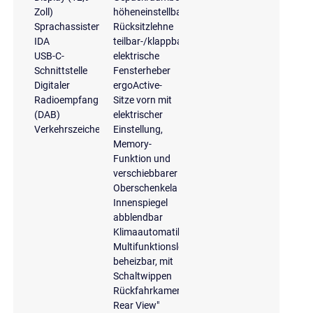
Zoll)
höheneinstellbar
Sprachassistent
Rücksitzlehne
IDA
teilbar-/klappbar
USB-C-
elektrische
Schnittstelle
Fensterheber
Digitaler
ergoActive-
Radioempfang
Sitze vorn mit
(DAB)
elektrischer
Verkehrszeichenerkennung
Einstellung,
Memory-
Funktion und
verschiebbarer
Oberschenkela
Innenspiegel
abblendbar
Klimaautomatik
Multifunktionslederlenkrad,
beheizbar, mit
Schaltwippen
Rückfahrkamera
Rear View"