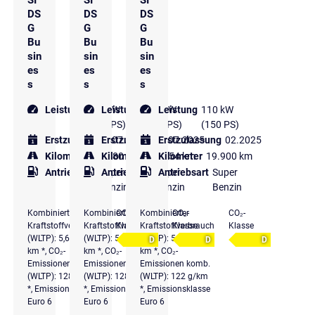
DS
DS
DS
G
G
G
Bu
Bu
Bu
sin
sin
sin
es
es
es
s
s
s
Leistung
110 kW
Leistung
110 kW
Leistung
110 kW
(150 PS)
(150 PS)
(150 PS)
Erstzulassung
Erstzulassung
07.2025
Erstzulassung
07.2025
02.2025
Kilometer
22.380 km
Kilometer
26.154 km
Kilometer
19.900 km
Antriebsart
Super
Antriebsart
Super
Antriebsart
Super
Benzin
Benzin
Benzin
Kombinierter
Kombinierter
CO₂-
Kombinierter
CO₂-
CO₂-
Kraftstoffverbrauch
Kraftstoffverbrauch
Klasse
Kraftstoffverbrauch
Klasse
Klasse
(WLTP): 5,6 l/100
(WLTP): 5,6 l/100
(WLTP): 5,4 l/100
D
D
D
km *, CO₂-
km *, CO₂-
km *, CO₂-
Emissionen komb.
Emissionen komb.
Emissionen komb.
(WLTP): 128 g/km
(WLTP): 128 g/km
(WLTP): 122 g/km
*, Emissionsklasse
*, Emissionsklasse
*, Emissionsklasse
Euro 6
Euro 6
Euro 6