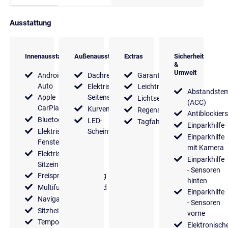
Ausstattung
Innenausstattung
Außenausstattung
Extras
Sicherheit
&
Umwelt
Android
Dachreling
Garantie
Auto
Elektrische
Leichtmetallfelgen
Abstandste
Apple
Seitenspiegel
Lichtsensor
(ACC)
CarPlay
Kurvenlicht
Regensensor
Antiblockier
Bluetooth
LED-
Tagfahrlicht
Einparkhilfe
Elektrische
Scheinwerfer
Einparkhilfe
Fensterheber
mit Kamera
Elektrische
Einparkhilfe
Sitzeinstellung
- Sensoren
Freisprecheinrichtung
hinten
Multifunktionslenkrad
Einparkhilfe
Navigationssystem
- Sensoren
Sitzheizung
vorne
Tempomat
Elektronisch