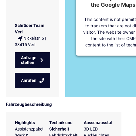
the Google Maps 
This content is not permit
to trackers that are not d
Schröder Team
visitor. The website owner
Verl
the site with their CMP
Nickelstr. 6 |
content to the list of tec
33415 Verl
Anfrage
stellen
Anrufen
Fahrzeugbeschreibung
Highlights
Technik und
Aussenausstattung
Assistenzpaket
Sicherheit
3D-LED-
"Park &
Fahrlichtschaltung
Rückleuchten