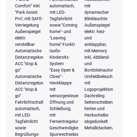
Comfort" inkl.
automatisch,
mit
"Park Assist
mit LED-
dynamischer
Pro", mit SAFE-
Tagfahrlicht
Blinkleuchte
Verriegelung
sowie "Coming
Außenspiegel
Außenspiegel
home"- und
elektr. heiz-
elektr.
"Leaving
und
verstellbar
home"-Funkti
anklappbar,
Automatische
Isofix-
mit Memory
Distanzregelung
Kindersitz-
inkl. Abblend-
ACC "stop &
System
und
go"
"Easy Open &
Bordsteinautomatik
Automatische
Close" -
Umfeldbeleuchtung
Distanzregelung
Heckklappe
mit
ACC "stop &
mit
Logoprojektion
go"
sensorgesteuerter
Dachreling
Fahrlichtschaltung
Öffnung und
Seitenscheiben
automatisch,
Schließung,
hinten und
mit LED-
mit
Heckscheibe
Tagfahrlicht
Fernentriegelung
abgedunkelt
sowie
Geschwindigkeitsregelanlage
Metalliclackierung
Begrüßungs-
Spurwechselassistent