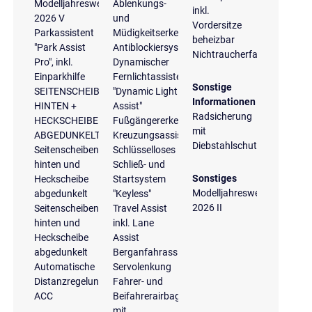
Modelljahreswechsel
Ablenkungs-
inkl.
2026 V
und
Vordersitze
Parkassistent
Müdigkeitserkennung
beheizbar
"Park Assist
Antiblockiersystem
Nichtraucherfahrzeug
Pro", inkl.
Dynamischer
Einparkhilfe
Fernlichtassistent
Sonstige
SEITENSCHEIBEN
"Dynamic Light
Informationen
HINTEN +
Assist"
Radsicherung
HECKSCHEIBE
Fußgängererkennung
mit
ABGEDUNKELT
Kreuzungsassistent
Diebstahlschutz
Seitenscheiben
Schlüsselloses
hinten und
Schließ- und
Sonstiges
Heckscheibe
Startsystem
Modelljahreswechsel
abgedunkelt
"Keyless"
2026 II
Seitenscheiben
Travel Assist
hinten und
inkl. Lane
Heckscheibe
Assist
abgedunkelt
Berganfahrassistent
Automatische
Servolenkung
Distanzregelung
Fahrer- und
ACC
Beifahrerairbag
mit