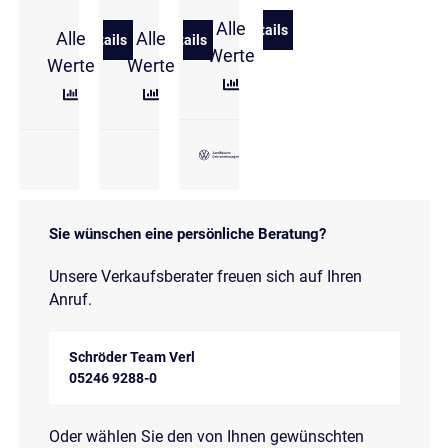
Alle
Details
Alle
Alle
zu Volkswagen Passat Vari
Details
Details
zu Volkswagen Passat Variant 1,5 l eTSI DSG Busin
zu Volkswagen Passat Variant 1,5 l eT
Werte
Werte
Werte
Sie wünschen eine persönliche Beratung?
Unsere Verkaufsberater freuen sich auf Ihren
Anruf.
Schröder Team Verl
05246 9288-0
Oder wählen Sie den von Ihnen gewünschten