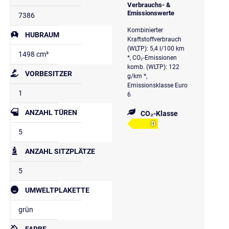
Verbrauchs- &
Emissionswerte
7386
Kombinierter
HUBRAUM
Kraftstoffverbrauch
(WLTP): 5,4 l/100 km
1498 cm³
*, CO₂-Emissionen
komb. (WLTP): 122
VORBESITZER
g/km *,
Emissionsklasse Euro
1
6
ANZAHL TÜREN
CO₂-Klasse
D
5
ANZAHL SITZPLÄTZE
5
UMWELTPLAKETTE
grün
FARBE