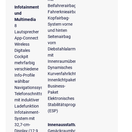
Beifahrerairbagdeaktivierung
Infotainment
Fahrerknieairbag
und
Kopfairbag-
Multimedia
System vorne
8
und hinten
Lautsprecher
Seitenairbag
App-Connect
vorn
Wireless
Diebstahlalarmanlage
Digitales
mit
Cockpit
Innenraumüberwachung
mehrfarbig
Dynamisches
verschiedene
Kurvenfahrlicht
Info-Profile
Innenlichtpaket
wählbar
Business-
Navigationssystem
Paket
Telefonschnittstelle
Elektronisches
mit induktiver
Stabilitätsprogramm
Ladefunktion
(ESP)
Infotainment-
System mit
32,7-cm-
Innenausstattung
Display (12,9
Gepäckraumboden