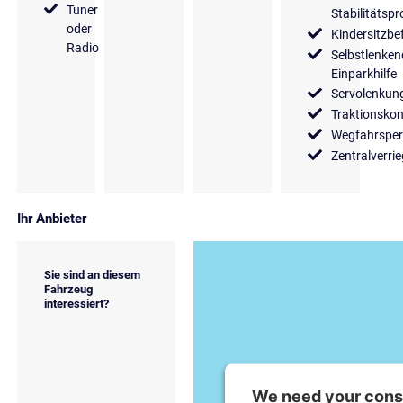
Tuner
Stabilitäts
oder
Kindersitzbe
Radio
Selbstlenken
Einparkhilfe
Servolenkun
Traktionskon
Wegfahrsper
Zentralverri
Ihr Anbieter
Sie sind an diesem
Fahrzeug
interessiert?
We need your conse