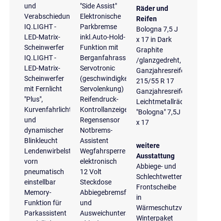
und
"Side Assist"
Räder und
Verabschiedungslicht
Elektronische
Reifen
IQ.LIGHT -
Parkbremse
Bologna 7,5 J
LED-Matrix-
inkl.Auto-Hold-
x 17 in Dark
Scheinwerfer
Funktion mit
Graphite
IQ.LIGHT -
Berganfahrassistent
/glanzgedreht,
LED-Matrix-
Servotronic
Ganzjahresreifen
Scheinwerfer
(geschwindigkeitsabhängige
215/55 R 17
mit Fernlicht
Servolenkung)
Ganzjahresreifen
"Plus",
Reifendruck-
Leichtmetallräder
Kurvenfahrlicht
Kontrollanzeige
"Bologna" 7,5J
und
Regensensor
x 17
dynamischer
Notbrems-
Blinkleucht
Assistent
weitere
Lendenwirbelstützen
Wegfahrsperre
Ausstattung
vorn
elektronisch
Abbiege- und
pneumatisch
12 Volt
Schlechtwetterlicht
einstellbar
Steckdose
Frontscheibe
Memory-
Abbiegebremsfunktion
in
Funktion für
und
Wärmeschutzverglasung
Parkassistent
Ausweichunterstützung
Winterpaket