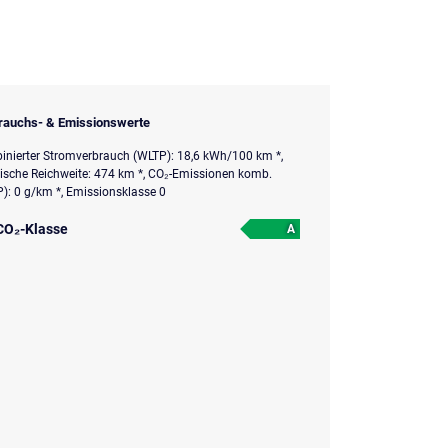
rauchs- & Emissionswerte
nierter Stromverbrauch (WLTP): 18,6 kWh/100 km *,
rische Reichweite: 474 km *, CO₂-Emissionen komb.
): 0 g/km *, Emissionsklasse 0
CO₂-Klasse
A