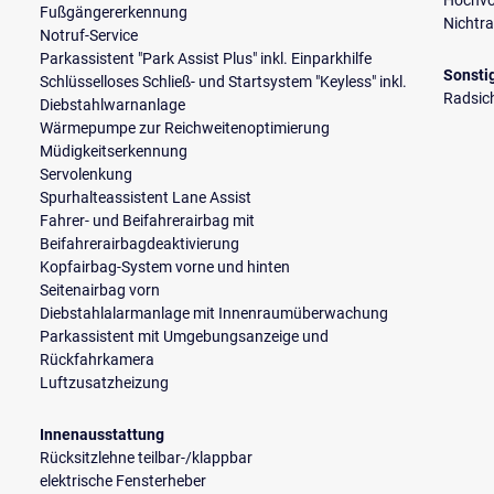
Hochvol
Fußgängererkennung
Nichtr
Notruf-Service
Parkassistent "Park Assist Plus" inkl. Einparkhilfe
Sonsti
Schlüsselloses Schließ- und Startsystem "Keyless" inkl.
Radsic
Diebstahlwarnanlage
Wärmepumpe zur Reichweitenoptimierung
Müdigkeitserkennung
Servolenkung
Spurhalteassistent Lane Assist
Fahrer- und Beifahrerairbag mit
Beifahrerairbagdeaktivierung
Kopfairbag-System vorne und hinten
Seitenairbag vorn
Diebstahlalarmanlage mit Innenraumüberwachung
Parkassistent mit Umgebungsanzeige und
Rückfahrkamera
Luftzusatzheizung
Innenausstattung
Rücksitzlehne teilbar-/klappbar
elektrische Fensterheber