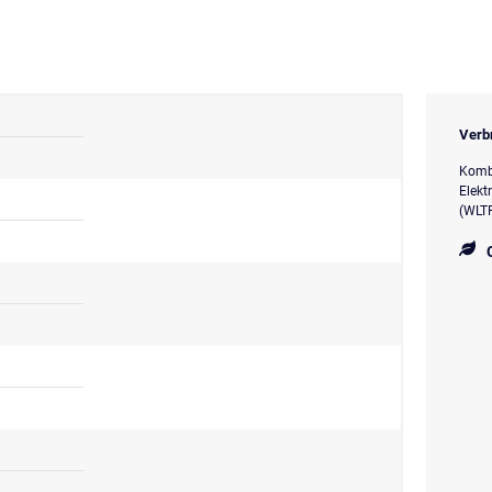
Verb
Kombi
Elekt
(WLTP