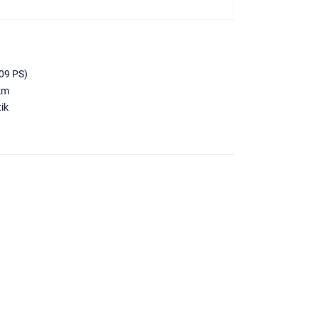
09 PS)
km
ik