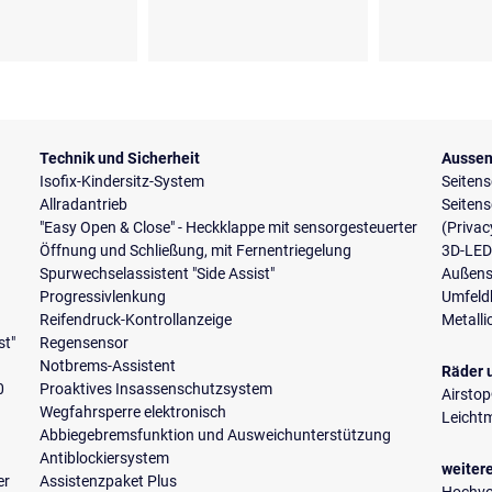
Technik und Sicherheit
Aussen
Isofix-Kindersitz-System
Seitens
Allradantrieb
Seiten
"Easy Open & Close" - Heckklappe mit sensorgesteuerter
(Privac
Öffnung und Schließung, mit Fernentriegelung
3D-LED
Spurwechselassistent "Side Assist"
Außensp
Progressivlenkung
Umfeld
Reifendruck-Kontrollanzeige
Metalli
st"
Regensensor
Notbrems-Assistent
Räder 
0
Proaktives Insassenschutzsystem
Airsto
Wegfahrsperre elektronisch
Leichtm
Abbiegebremsfunktion und Ausweichunterstützung
Antiblockiersystem
weiter
er
Assistenzpaket Plus