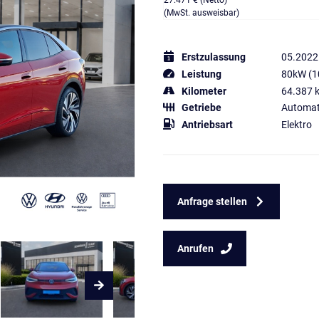
27.471 € (Netto)
(MwSt. ausweisbar)
Erstzulassung
05.2022
Leistung
80kW (1
Kilometer
64.387 
Getriebe
Automat
Antriebsart
Elektro
Anfrage stellen
Anrufen