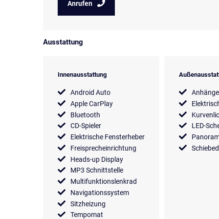
Anrufen
Ausstattung
Innenausstattung
Außenausstat
Android Auto
Anhänge
Apple CarPlay
Elektrisc
Bluetooth
Kurvenli
CD-Spieler
LED-Sche
Elektrische Fensterheber
Panora
Freisprecheinrichtung
Schiebe
Heads-up Display
MP3 Schnittstelle
Multifunktionslenkrad
Navigationssystem
Sitzheizung
Tempomat