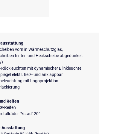
ausstattung
cheiben vorn in Wärmeschutzglas,
scheiben hinten und Heckscheibe abgedunkelt
y)
-Rückleuchten mit dynamischer Blinkleuchte
iegel elektr. heiz- und anklappbar
beleuchtung mit Logoprojektion
clackierung
und Reifen
p®-Reifen
etallräder "Ystad" 20"
e Ausstattung