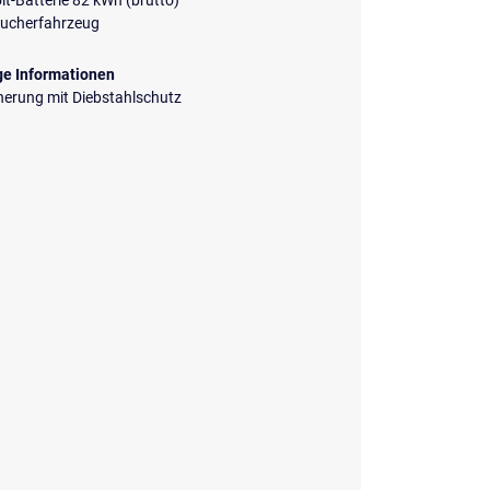
t-Batterie 82 kWh (brutto)
aucherfahrzeug
ge Informationen
herung mit Diebstahlschutz