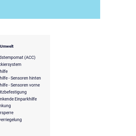
& Umwelt
dstempomat (ACC)
ckiersystem
hilfe
hilfe - Sensoren hinten
hilfe - Sensoren vorne
itzbefestigung
enkende Einparkhilfe
enkung
rsperre
verriegelung