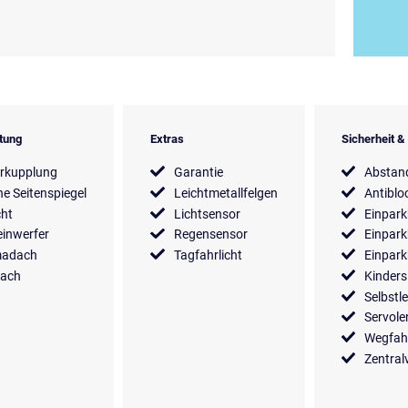
tung
Extras
Sicherheit 
rkupplung
Garantie
Abstan
he Seitenspiegel
Leichtmetallfelgen
Antiblo
cht
Lichtsensor
Einpark
inwerfer
Regensensor
Einpark
madach
Tagfahrlicht
Einpark
dach
Kinders
Selbstl
Servol
Wegfah
Zentral