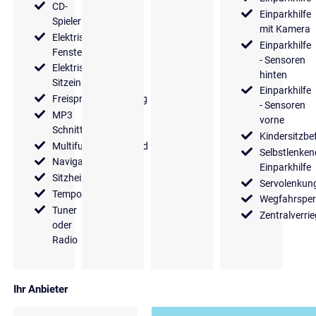
CD-
Einparkhilfe
Spieler
mit Kamera
Elektrische
Einparkhilfe
Fensterheber
- Sensoren
Elektrische
hinten
Sitzeinstellung
Einparkhilfe
Freisprecheinrichtung
- Sensoren
MP3
vorne
Schnittstelle
Kindersitzbe
Multifunktionslenkrad
Selbstlenken
Navigationssystem
Einparkhilfe
Sitzheizung
Servolenkun
Tempomat
Wegfahrsper
Tuner
Zentralverri
oder
Radio
Ihr Anbieter