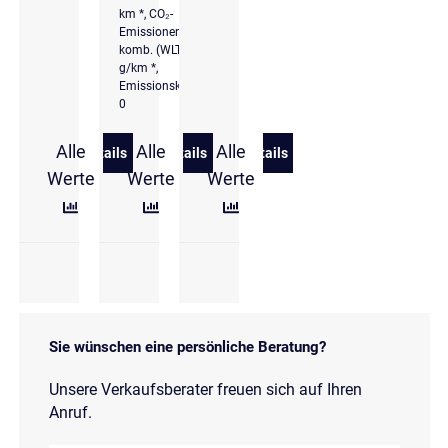
km *, CO₂-
Emissionen
komb. (WLTP): 0
g/km *,
Emissionsklasse
0
Alle
Alle
Alle
Details
Details
Details
zu Volkswagen ID.3 (E11/E12)(01.2023->2026) Pro 
zu Volkswagen ID.3 Pro 150 kW (204 P
zu Volkswagen ID.3 Pro
Werte
Werte
Werte
Sie wünschen eine persönliche Beratung?
Unsere Verkaufsberater freuen sich auf Ihren
Anruf.