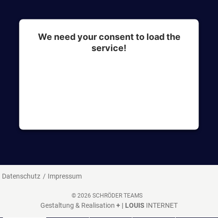
We need your consent to load the
service!
This content is not permitted to load due to
trackers that are not disclosed to the visitor. The
website owner needs to setup the site with their
CMP to add this content to the list of
technologies used.
Datenschutz
Impressum
© 2026 SCHRÖDER TEAMS
Gestaltung & Realisation
+ | LOUIS
INTERNET