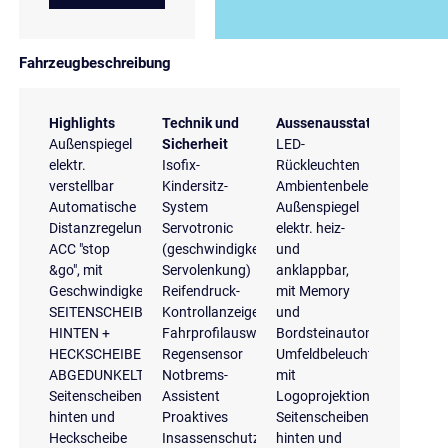
Fahrzeugbeschreibung
Highlights
Technik und
Aussenausstattung
Außenspiegel
Sicherheit
LED-
elektr.
Isofix-
Rückleuchten
verstellbar
Kindersitz-
Ambientenbeleuchtung
Automatische
System
Außenspiegel
Distanzregelung
Servotronic
elektr. heiz-
ACC "stop
(geschwindigkeitsabhängige
und
&go", mit
Servolenkung)
anklappbar,
Geschwindigkeitsbegrenzer
Reifendruck-
mit Memory
SEITENSCHEIBEN
Kontrollanzeige
und
HINTEN +
Fahrprofilauswahl
Bordsteinautomatik
HECKSCHEIBE
Regensensor
Umfeldbeleuchtung
ABGEDUNKELT
Notbrems-
mit
Seitenscheiben
Assistent
Logoprojektion
hinten und
Proaktives
Seitenscheiben
Heckscheibe
Insassenschutzsystem
hinten und