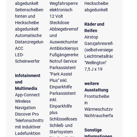
abgedunkelt
Wegfahrsperre
Heckscheibe
Seitenscheiben
elektronisch
abgedunkelt
hinten und
12 Volt
Heckscheibe
Steckdose
Räder und
abgedunkelt
Abbiegebremsfunktion
Reifen
Automatische
und
Airstop
Distanzregelung
Ausweichunterstützung
Ganzjahresreifen
ACC
Antiblockiersystem
(selbstversiegelnd)
LED-
Fußgängererkennung
Leichtmetallräder
Scheinwerfer
Notruf-Service
"Wellington"
Parkassistent
7,5 J x 19
"Park Assist
Infotainment
Plus" inkl.
und
weitere
Einparkhilfe
Multimedia
Ausstattung
Parkassistent
App-Connect
Frontscheibe
inkl.
Wireless
in
Einparkhilfe
Navigation
Wärmeschutzverglasung
plus
Discover Pro
Nichtraucherfahrzeug
Schlüsselloses
Telefonschnittstelle
Schließ- und
mit induktiver
Sonstige
Startsystem
Ladefunktion
Informationen