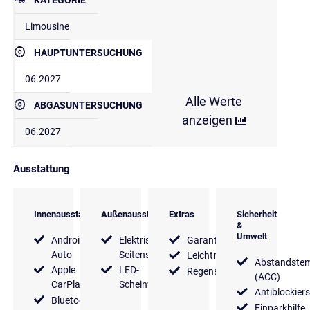
Limousine
HAUPTUNTERSUCHUNG
06.2027
Alle Werte
ABGASUNTERSUCHUNG
anzeigen
06.2027
Ausstattung
Innenausstattung
Außenausstattung
Extras
Sicherheit
&
Umwelt
Android
Elektrische
Garantie
Auto
Seitenspiegel
Leichtmetallfelgen
Abstandste
Apple
LED-
Regensensor
(ACC)
CarPlay
Scheinwerfer
Antiblockier
Bluetooth
Einparkhilfe