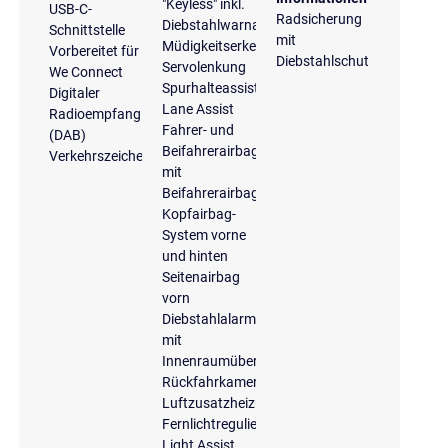
"Keyless" inkl.
USB-C-
Radsicherung
Diebstahlwarnanlage
Schnittstelle
mit
Müdigkeitserkennung
Vorbereitet für
Diebstahlschutz
Servolenkung
We Connect
Spurhalteassistent
Digitaler
Lane Assist
Radioempfang
Fahrer- und
(DAB)
Beifahrerairbag
Verkehrszeichenerkennung
mit
Beifahrerairbagdeaktivierung
Kopfairbag-
System vorne
und hinten
Seitenairbag
vorn
Diebstahlalarmanlage
mit
Innenraumüberwachung
Rückfahrkamera
Luftzusatzheizung
Fernlichtregulierung
Light Assist