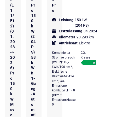
(E
Pr
Pr
1
o
o
1/
15
Leistung
150 kW
E1
0
(204 PS)
2)
k
(0
W
Erstzulassung
04.2024
1.
(2
Kilometer
20.293 km
20
04
Antriebsart
Elektro
23
P
->
S)
Kombinierter
CO₂-
20
58
Stromverbrauch
Klasse
2
k
(WLTP): 15,7
A
kWh/100 km *,
6)
W
Elektrische
Pr
h
Reichweite: 414
o
1-
km *, CO₂-
15
Ga
Emissionen
0
ng
komb. (WLTP): 0
k
-A
g/km *,
W
ut
Emissionsklasse
M
o
0
ov
m
e
ati