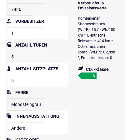
Verbrauchs- &
Emissionswerte
7436
Kombinierter
VORBESITZER
Stromverbrauch
(WLTP): 15,7 kWh/100
1
km *, Elektrische
Reichweite: 414 km *,
ANZAHL TÜREN
CO₂-Emissionen
komb. (WLTP): 0 g/km
5
*, Emissionsklasse 0
ANZAHL SITZPLÄTZE
CO₂-Klasse
A
5
FARBE
Mondsteingrau
INNENAUSSTATTUNG
Andere
KATEGORIE