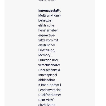
Innenausstattung
Multifunktionslenkrad,
beheizbar
elektrische
Fensterheber
ergoActive-
Sitze vorn mit
elektrischer
Einstellung,
Memory-
Funktion und
verschiebbarer
Oberschenkela
Innenspiegel
abblendbar
Klimaautomatik
Lendenwirbelstützen
Rückfahrkamera
Rear View"
Sitzheizung